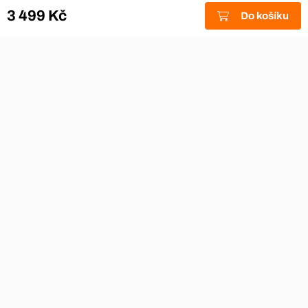
Zákaznický servis
3 499 Kč
Do košíku
Akce a výprodej
Dárkové poukazy
Reklamace
Odstoupení od smlouvy
Stěhovací firmy
Návody
Nákup na splátky
Nábytek Hynčice, Broumov
Vše pro hotely
Kontakty
Přijímáme platební karty