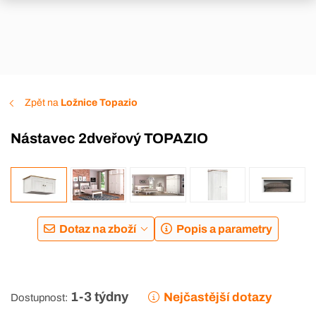
Zpět na
Ložnice Topazio
Nástavec 2dveřový TOPAZIO
Dotaz na zboží
Popis a parametry
1-3 týdny
Nejčastější dotazy
Dostupnost: