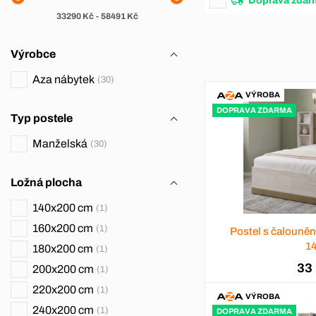
33290
Kč
-
58491
Kč
Výrobce
Aza nábytek
30
VÝROBA
DOPRAVA ZDARMA
Typ postele
Manželská
30
Ložná plocha
140x200 cm
1
160x200 cm
1
Postel s čalouně
1
180x200 cm
1
33
200x200 cm
1
220x200 cm
1
VÝROBA
240x200 cm
1
DOPRAVA ZDARMA