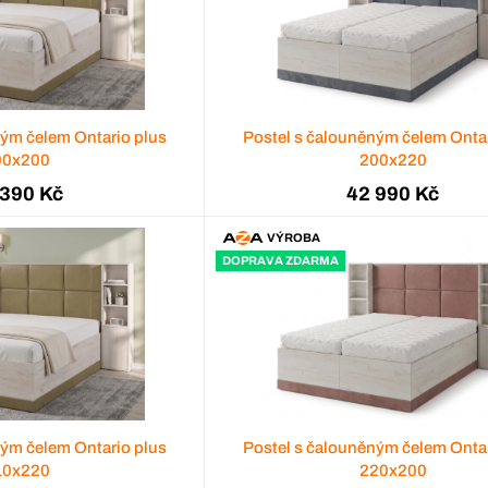
ným čelem Ontario plus
Postel s čalouněným čelem Ontar
00x200
200x220
 390 Kč
42 990 Kč
VÝROBA
DOPRAVA ZDARMA
ným čelem Ontario plus
Postel s čalouněným čelem Ontar
10x220
220x200