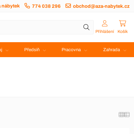
a nábytek
774 038 296
obchod@aza-nabytek.cz
Přihlášení
Košík
j
Předsíň
Pracovna
Zahrada