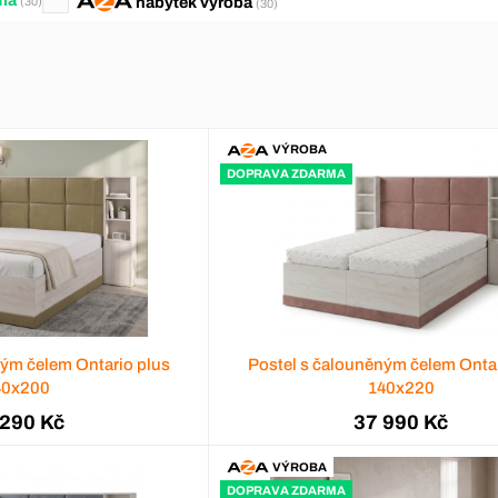
nábytek
výroba
(30)
(30)
VÝROBA
DOPRAVA ZDARMA
ným čelem Ontario plus
Postel s čalouněným čelem Ontar
40x200
140x220
 290 Kč
37 990 Kč
VÝROBA
DOPRAVA ZDARMA