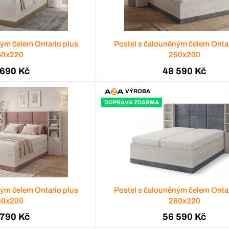
ným čelem Ontario plus
Postel s čalouněným čelem Ontar
40x220
250x200
 690 Kč
48 590 Kč
VÝROBA
DOPRAVA ZDARMA
ným čelem Ontario plus
Postel s čalouněným čelem Ontar
60x200
260x220
 790 Kč
56 590 Kč