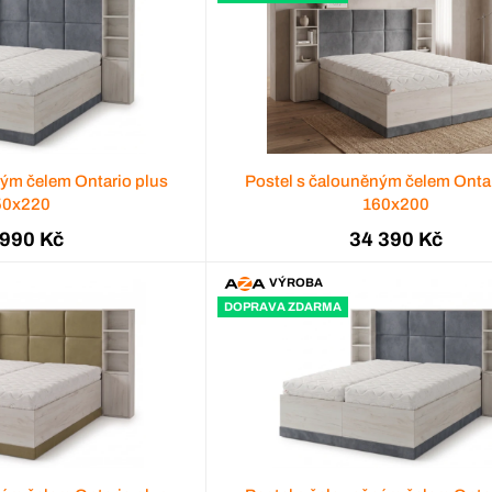
ným čelem Ontario plus
Postel s čalouněným čelem Ontar
50x220
160x200
 990 Kč
34 390 Kč
VÝROBA
DOPRAVA ZDARMA