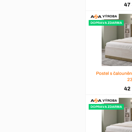
47
VÝROBA
DOPRAVA ZDARMA
Postel s čalouně
2
42
VÝROBA
DOPRAVA ZDARMA