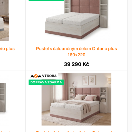
io plus
Postel s čalouněným čelem Ontario plus
160x220
39 290 Kč
VÝROBA
DOPRAVA ZDARMA