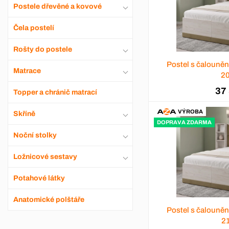
Postele dřevěné a kovové
Čela postelí
Rošty do postele
Postel s čalouně
Matrace
2
37
Topper a chránič matrací
VÝROBA
Skříně
DOPRAVA ZDARMA
Noční stolky
Ložnicové sestavy
Potahové látky
Anatomické polštáře
Postel s čalouně
2