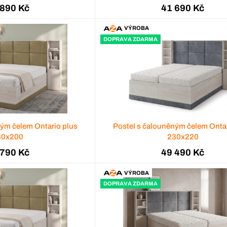
 890 Kč
41 690 Kč
VÝROBA
DOPRAVA ZDARMA
ným čelem Ontario plus
Postel s čalouněným čelem Ontar
30x200
230x220
 790 Kč
49 490 Kč
VÝROBA
DOPRAVA ZDARMA