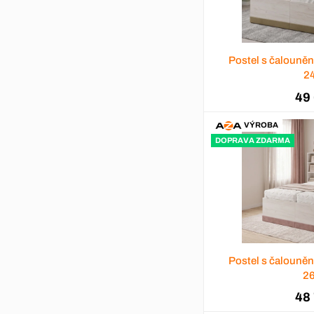
Postel s čalouně
2
49
VÝROBA
DOPRAVA ZDARMA
Postel s čalouně
2
48