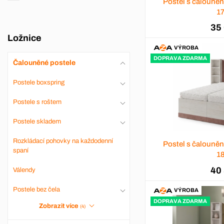
Postel s čalouně
1
35
Ložnice
VÝROBA
DOPRAVA ZDARMA
Čalouněné postele
Postele boxspring
Postele s roštem
Postele skladem
Rozkládací pohovky na každodenní
Postel s čalouně
spaní
1
40
Válendy
Postele bez čela
VÝROBA
DOPRAVA ZDARMA
Zobrazit více
(4)