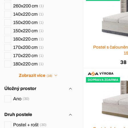
260x200 cm
1
140x220 cm
1
150x200 cm
1
150x220 cm
1
160x220 cm
1
170x200 cm
Postel s čalouně
1
1
170x220 cm
1
38
180x220 cm
1
VÝROBA
Zobrazit více
(16)
DOPRAVA ZDARMA
Úložný prostor
Ano
30
Druh postele
Postel + rošt
30