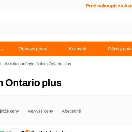
Proč nakoupit na Az
Obývací pokoj
Kuchyně
Dětský poko
stele s čalouněným čelem Ontario plus
m Ontario plus
jnižší ceny
Nejvyšší ceny
Abecedně
ma