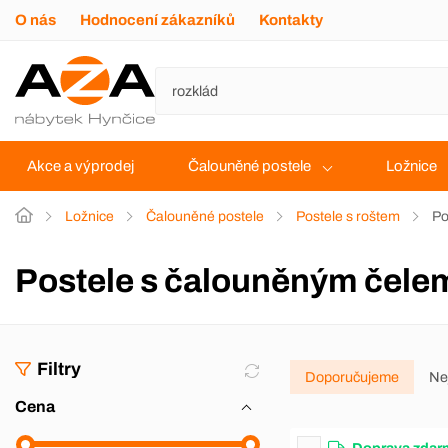
O nás
Hodnocení zákazníků
Kontakty
Akce a výprodej
Čalouněné postele
Ložnice
Ložnice
Čalouněné postele
Postele s roštem
Po
Postele s čalouněným čele
Filtry
Doporučujeme
Ne
Cena
Doprava zdar