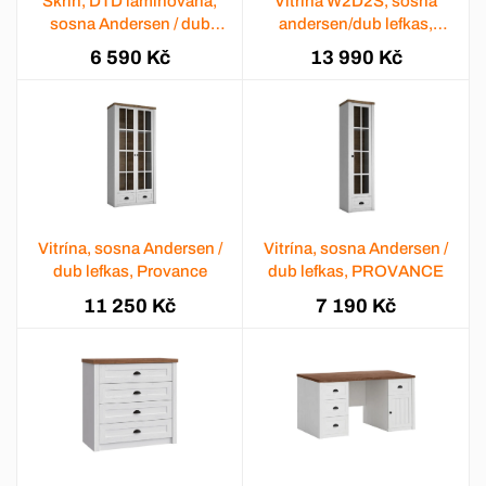
Skříň, DTD laminovaná,
Vitrína W2D2S, sosna
sosna Andersen / dub
andersen/dub lefkas,
lefkas, PROVANCE
PROVANCE
6 590 Kč
13 990 Kč
Vitrína, sosna Andersen /
Vitrína, sosna Andersen /
dub lefkas, Provance
dub lefkas, PROVANCE
11 250 Kč
7 190 Kč