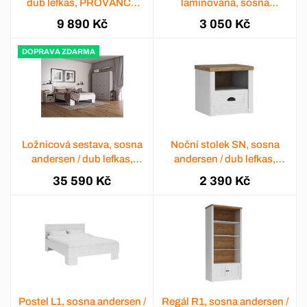
dub lefkas, PROVANCE
laminovaná, sosna
K3S
Andersen / dub lefkas,
9 890 Kč
3 050 Kč
PROVANCE ST
DOPRAVA ZDARMA
Ložnicová sestava, sosna
Noční stolek SN, sosna
andersen / dub lefkas,
andersen / dub lefkas,
PROVANCE
PROVANCE
35 590 Kč
2 390 Kč
Postel L1, sosna andersen /
Regál R1, sosna andersen /