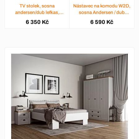
TV stolek, sosna
Nástavec na komodu W2D,
andersen/dub lefkas,
sosna Andersen / dub
PROVANCE
lefkas, PROVANCE
6 350 Kč
6 590 Kč