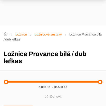
Ložnice
Ložnicové sestavy
Ložnice Provance bílá
/ dub lefkas
Ložnice Provance bílá / dub
lefkas
1 090 Kč
-
35 590 Kč
Obnovit