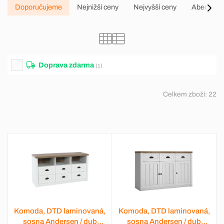
Doporučujeme
Nejnižší ceny
Nejvyšší ceny
Abecedně
Doprava zdarma
(1)
Celkem zboží:
22
Komoda, DTD laminovaná,
Komoda, DTD laminovaná,
sosna Andersen / dub
sosna Andersen / dub