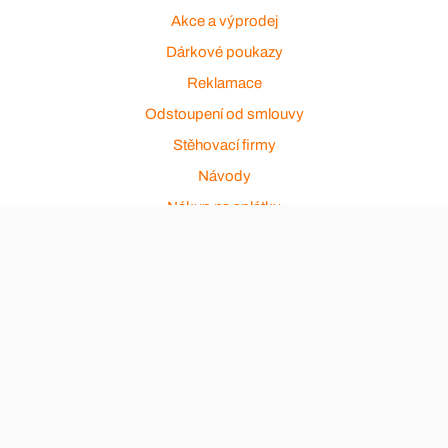
Akce a výprodej
Dárkové poukazy
Reklamace
Odstoupení od smlouvy
Stěhovací firmy
Návody
Nákup na splátky
Nábytek Hynčice, Broumov
Vše pro hotely
Kontakty
Přijímáme platební karty