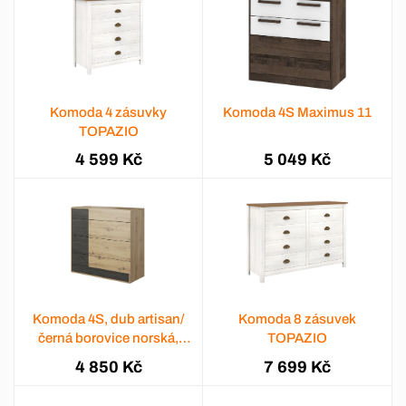
Komoda 4 zásuvky
Komoda 4S Maximus 11
TOPAZIO
4 599 Kč
5 049 Kč
Komoda 4S, dub artisan/
Komoda 8 zásuvek
černá borovice norská,
TOPAZIO
BAFRA
4 850 Kč
7 699 Kč