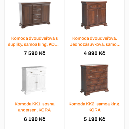
Komoda dvoudveřová s
Komoda dvoudveřová,
šuplíky, samoa king, KORA
Jednozásuvková, samoa
kk3
king, KORA KK1
7 590 Kč
4 890 Kč
Komoda KK1, sosna
Komoda KK2, samoa king,
andersen, KORA
KORA
6 190 Kč
5 190 Kč