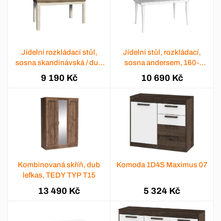
Jídelní rozkládací stůl,
Jídelní stůl, rozkládací,
sosna skandinávská / dub
sosna andersem, 160-
divoký, 160-203x90 cm,
203x90 cm, KORA
9 190 Kč
10 690 Kč
ROYAL ST
Kombinovaná skříň, dub
Komoda 1D4S Maximus 07
lefkas, TEDY TYP T15
13 490 Kč
5 324 Kč