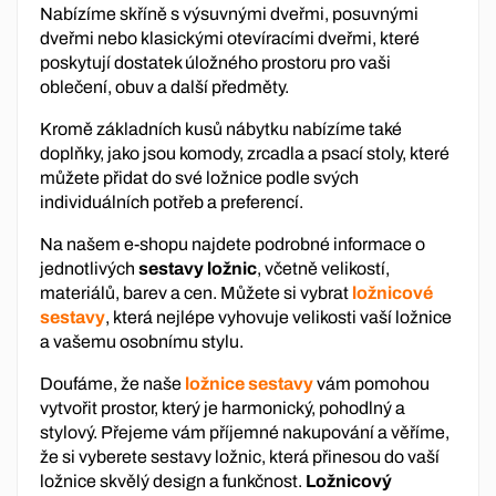
Nabízíme skříně s výsuvnými dveřmi, posuvnými
dveřmi nebo klasickými otevíracími dveřmi, které
poskytují dostatek úložného prostoru pro vaši
oblečení, obuv a další předměty.
Kromě základních kusů nábytku nabízíme také
doplňky, jako jsou komody, zrcadla a psací stoly, které
můžete přidat do své ložnice podle svých
individuálních potřeb a preferencí.
Na našem e-shopu najdete podrobné informace o
jednotlivých
sestavy ložnic
, včetně velikostí,
materiálů, barev a cen. Můžete si vybrat
ložnicové
sestavy
, která nejlépe vyhovuje velikosti vaší ložnice
a vašemu osobnímu stylu.
Doufáme, že naše
ložnice sestavy
vám pomohou
vytvořit prostor, který je harmonický, pohodlný a
stylový. Přejeme vám příjemné nakupování a věříme,
že si vyberete sestavy ložnic, která přinesou do vaší
ložnice skvělý design a funkčnost.
Ložnicový