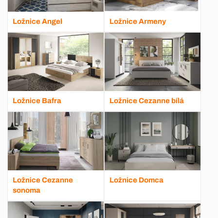
Ložnice Angel
Ložnice Armeny
Ložnice Bafra
Ložnice Cezanne bílá
Ložnice Cezanne
Ložnice Domca
sonoma