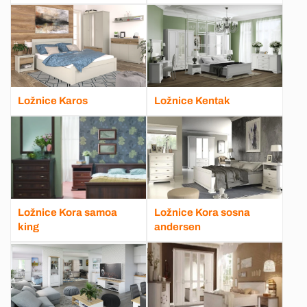
Ložnice Karos
Ložnice Kentak
Ložnice Kora samoa
Ložnice Kora sosna
king
andersen