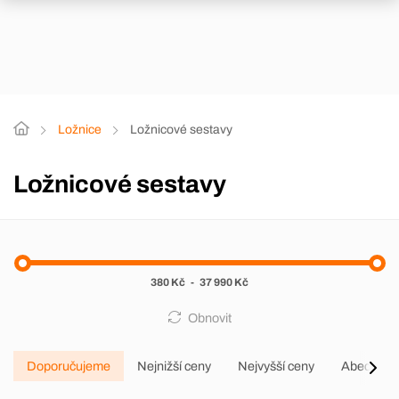
Ložnice
Ložnicové sestavy
Ložnicové sestavy
380 Kč
-
37 990 Kč
Obnovit
Doporučujeme
Nejnižší ceny
Nejvyšší ceny
Abecedně