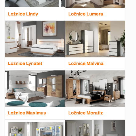
Ložnice Lindy
Ložnice Lumera
Ložnice Lynatet
Ložnice Malvína
Ložnice Maximus
Ložnice Moratiz