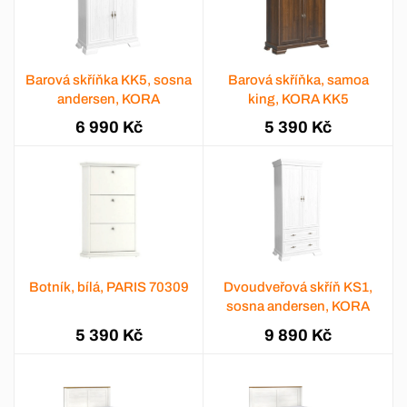
Barová skříňka KK5, sosna
Barová skříňka, samoa
andersen, KORA
king, KORA KK5
6 990 Kč
5 390 Kč
Botník, bílá, PARIS 70309
Dvoudveřová skříň KS1,
sosna andersen, KORA
5 390 Kč
9 890 Kč