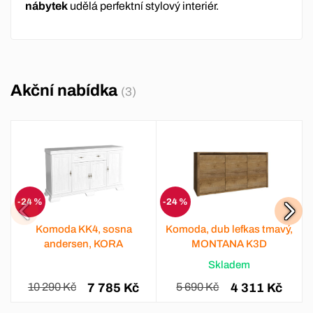
nábytek
udělá perfektní stylový interiér.
Akční nabídka
(3)
-24 %
-24 %
Komoda KK4, sosna
Komoda, dub lefkas tmavý,
andersen, KORA
MONTANA K3D
Skladem
10 290 Kč
7 785 Kč
5 690 Kč
4 311 Kč