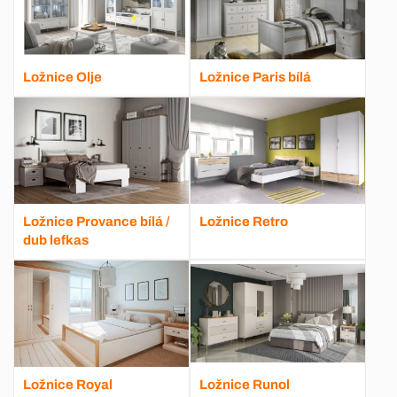
Ložnice Olje
Ložnice Paris bílá
Ložnice Provance bílá /
Ložnice Retro
dub lefkas
Ložnice Royal
Ložnice Runol