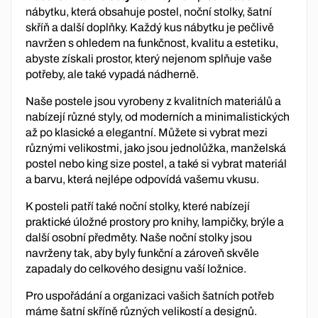
nábytku, která obsahuje postel, noční stolky, šatní
skříň a další doplňky. Každý kus nábytku je pečlivě
navržen s ohledem na funkčnost, kvalitu a estetiku,
abyste získali prostor, který nejenom splňuje vaše
potřeby, ale také vypadá nádherně.
Naše postele jsou vyrobeny z kvalitních materiálů a
nabízejí různé styly, od moderních a minimalistických
až po klasické a elegantní. Můžete si vybrat mezi
různými velikostmi, jako jsou jednolůžka, manželská
postel nebo king size postel, a také si vybrat materiál
a barvu, která nejlépe odpovídá vašemu vkusu.
K posteli patří také noční stolky, které nabízejí
praktické úložné prostory pro knihy, lampičky, brýle a
další osobní předměty. Naše noční stolky jsou
navrženy tak, aby byly funkční a zároveň skvěle
zapadaly do celkového designu vaší ložnice.
Pro uspořádání a organizaci vašich šatních potřeb
máme šatní skříně různých velikostí a designů.