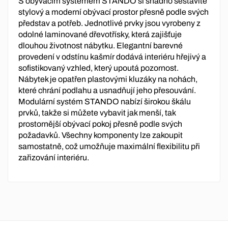
S obývacím systémem STANDO si snadno sestavíte
stylový a moderní obývací prostor přesně podle svých
představ a potřeb. Jednotlivé prvky jsou vyrobeny z
odolné laminované dřevotřísky, která zajišťuje
dlouhou životnost nábytku. Elegantní barevné
provedení v odstínu kašmír dodává interiéru hřejivý a
sofistikovaný vzhled, který upoutá pozornost.
Nábytek je opatřen plastovými kluzáky na nohách,
které chrání podlahu a usnadňují jeho přesouvání.
Modulární systém STANDO nabízí širokou škálu
prvků, takže si můžete vybavit jak menší, tak
prostornější obývací pokoj přesně podle svých
požadavků. Všechny komponenty lze zakoupit
samostatně, což umožňuje maximální flexibilitu při
zařizování interiéru.