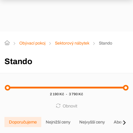
Obývací pokoj
Sektorový nábytek
Stando
Stando
2 190 Kč
-
3 790 Kč
Obnovit
Doporučujeme
Nejnižší ceny
Nejvyšší ceny
Abecedně