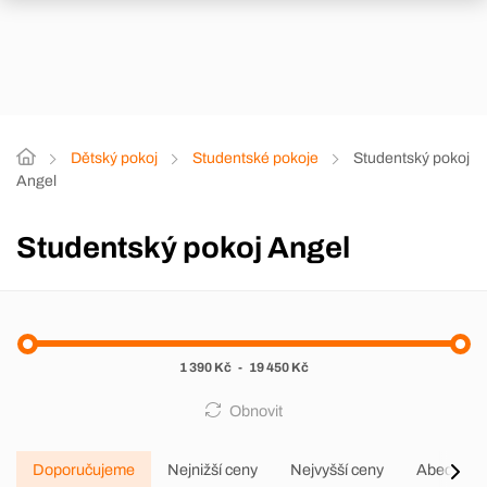
Dětský pokoj
Studentské pokoje
Studentský pokoj
Angel
Studentský pokoj Angel
1 390 Kč
-
19 450 Kč
Obnovit
Doporučujeme
Nejnižší ceny
Nejvyšší ceny
Abecedně