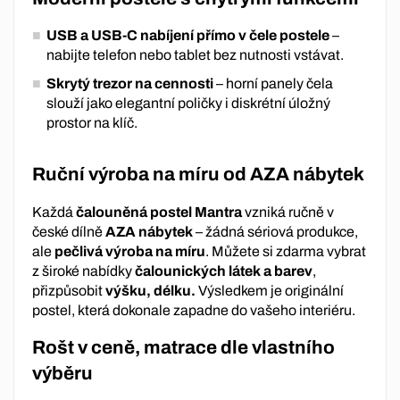
USB a USB-C nabíjení přímo v čele postele
–
nabijte telefon nebo tablet bez nutnosti vstávat.
Skrytý trezor na cennosti
– horní panely čela
slouží jako elegantní poličky i diskrétní úložný
prostor na klíč.
Ruční výroba na míru od AZA nábytek
Každá
čalouněná postel Mantra
vzniká ručně v
české dílně
AZA nábytek
– žádná sériová produkce,
ale
pečlivá výroba na míru
. Můžete si zdarma vybrat
z široké nabídky
čalounických látek a barev
,
přizpůsobit
výšku, délku.
Výsledkem je originální
postel, která dokonale zapadne do vašeho interiéru.
Rošt v ceně, matrace dle vlastního
výběru