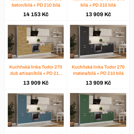
beton/bílá + PD 210 bílá
bílá + PD 210 bílá
14 153 Kč
13 909 Kč
Kuchňská linka Todor 270
Kuchňská linka Todor 270
dub artisan/bílá + PD 210
matera/bílá + PD 210 bílá
bílá
13 909 Kč
13 909 Kč