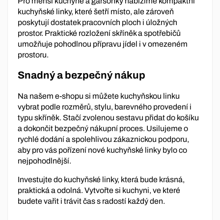
Pro menší kuchyně a garsonky nabízíme kompaktní
kuchyňské linky, které šetří místo, ale zároveň
poskytují dostatek pracovních ploch i úložných
prostor. Praktické rozložení skříněk a spotřebičů
umožňuje pohodlnou přípravu jídel i v omezeném
prostoru.
Snadný a bezpečný nákup
Na našem e-shopu si můžete kuchyňskou linku
vybrat podle rozměrů, stylu, barevného provedení i
typu skříněk. Stačí zvolenou sestavu přidat do košíku
a dokončit bezpečný nákupní proces. Usilujeme o
rychlé dodání a spolehlivou zákaznickou podporu,
aby pro vás pořízení nové kuchyňské linky bylo co
nejpohodlnější.
Investujte do kuchyňské linky, která bude krásná,
praktická a odolná. Vytvořte si kuchyni, ve které
budete vařit i trávit čas s radostí každý den.