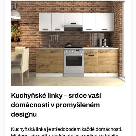
Kuchyňské linky – srdce vaší
domácnosti v promyšleném
designu
Kuchyňská linka je středobodem každé domácnosti.
Místem, kde vaříte, setkáváte se s rodinou a trávíte