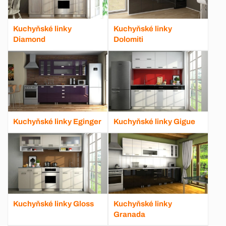
Kuchyňské linky
Kuchyňské linky
Diamond
Dolomiti
Kuchyňské linky Eginger
Kuchyňské linky Gigue
Kuchyňské linky Gloss
Kuchyňské linky
Granada