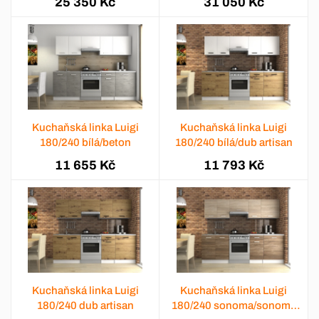
25 350 Kč
31 050 Kč
Kuchaňská linka Luigi
Kuchaňská linka Luigi
180/240 bílá/beton
180/240 bílá/dub artisan
11 655 Kč
11 793 Kč
Kuchaňská linka Luigi
Kuchaňská linka Luigi
180/240 dub artisan
180/240 sonoma/sonoma