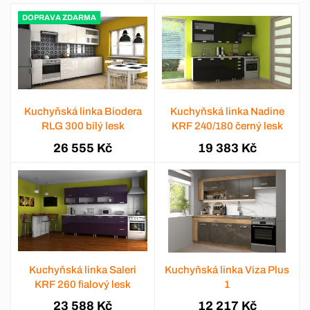
DOPRAVA ZDARMA
Kuchyňská linka Biodera
Kuchyňská linka Nadine
RLG 300 bílý lesk
KRF 240/180 černý lesk
26 555 Kč
19 383 Kč
Kuchyňská linka Saleri
Kuchyňská linka Viza Plus
KRF 260 fialový lesk
1
23 588 Kč
12 217 Kč