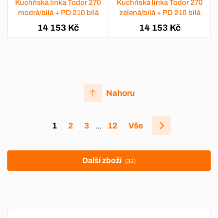
Kuchňská linka Todor 270
Kuchňská linka Todor 270
modrá/bílá + PD 210 bílá
zelená/bílá + PD 210 bílá
14 153 Kč
14 153 Kč
Nahoru
1
2
3
12
Vše
…
Další zboží
(32)