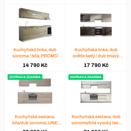
Kuchyňská linka, dub
Kuchyňská linka, dub
sonoma / bílá, PROMO
světle šedý / dub tmavý,
KLANTON
14 790 Kč
17 790 Kč
DOPRAVA ZDARMA
DOPRAVA ZDARMA
Kuchyňská sestava,
Kuchyňská sestava, dub
bíla/dub sonoma, LINE
sonoma/bílá vysoký lesk
NEW
HG, LINE NEW