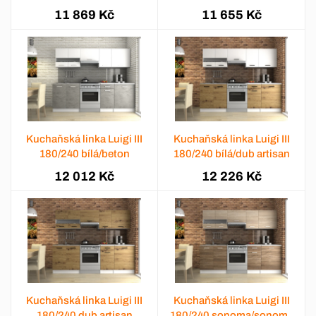
tabaco
11 869 Kč
11 655 Kč
Kuchaňská linka Luigi III
Kuchaňská linka Luigi III
180/240 bílá/beton
180/240 bílá/dub artisan
12 012 Kč
12 226 Kč
Kuchaňská linka Luigi III
Kuchaňská linka Luigi III
180/240 dub artisan
180/240 sonoma/sonoma