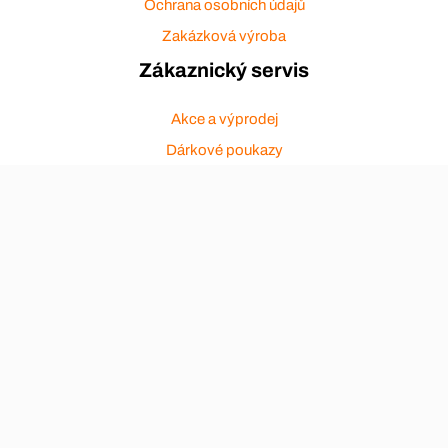
Ochrana osobních údajů
Zakázková výroba
Zákaznický servis
Akce a výprodej
Dárkové poukazy
Reklamace
Odstoupení od smlouvy
Stěhovací firmy
Návody
Nákup na splátky
Nábytek Hynčice, Broumov
Vše pro hotely
Kontakty
Přijímáme platební karty