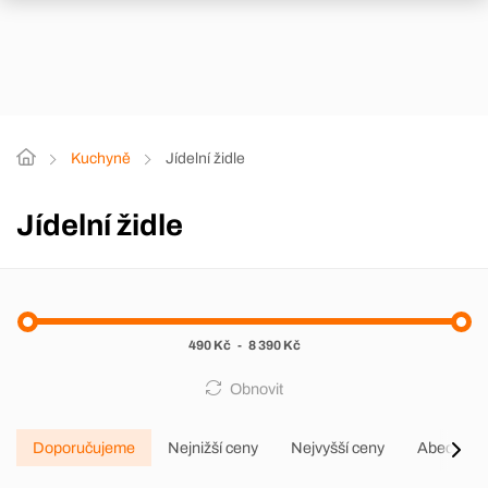
Kuchyně
Jídelní židle
Jídelní židle
490 Kč
-
8 390 Kč
Obnovit
Doporučujeme
Nejnižší ceny
Nejvyšší ceny
Abecedně