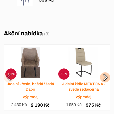
550 Kč
Akční nabídka
(3)
-10 %
-50 %
Jídelní křeslo, hnědá / šedá
Jídelní židle MEKTONA -
Dabir
světle šedá/černá
Výprodej
Výprodej
2 430 Kč
2 190 Kč
1 950 Kč
975 Kč