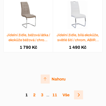
Jídelní židle, béžová látka /
Jídelní židle, bílá ekokůže,
ekokůže béžová / chrom,
světlé šití / chrom, ABIRA
SALOMA NEW
NEW
1 790 Kč
1 490 Kč
Nahoru
1
2
3
11
Vše
…