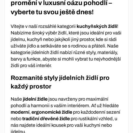
promění v luxusní oázu pohodlí –
vyberte tu svou ještě dnes!
Vítejte v naší rozsáhlé kategorii
kuchyňských židlí
!
Nabízíme široký výběr židlí, které jsou ideální pro vaši
jídelnu, kuchyň nebo jakýkoli jiný prostor, kde si rádi
užíváte jídlo a setkáváte se s rodinou a přáteli. Naše
kategorie jídelních židlí nabízí různé styly, materiály,
barvy a funkce, abyste si mohli vybrat tu nejvhodnější
židli pro váš interiér.
Rozmanité styly jídelních židlí pro
každý prostor
Naše
jídelní židle
jsou navrženy pro maximální
pohodlí a harmonii s vaším interiérem. Ať už hledáte
moderní
,
ergonomické židle
pro každodenní sezení
nebo
tradiční dřevěné židle
pro rustikální vzhled, u
nás najdete ideální kousek pro vaši kuchyni nebo
jídelnu.