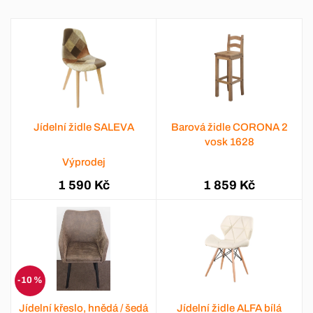
Jídelní židle SALEVA
Barová židle CORONA 2
vosk 1628
Výprodej
1 590 Kč
1 859 Kč
-10 %
Jídelní křeslo, hnědá / šedá
Jídelní židle ALFA bílá