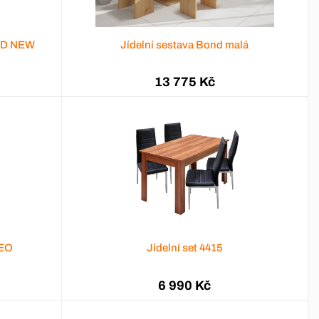
GRID NEW
Jídelní sestava Bond malá
13 775 Kč
DEO
Jídelní set 4415
6 990 Kč