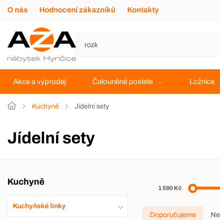
O nás
Hodnocení zákazníků
Kontakty
Akce a výprodej
Čalouněné postele
Ložnice
Kuchyně
Jídelní sety
Jídelní sety
Kuchyně
1 590 Kč
Kuchyňské linky
Doporučujeme
Ne