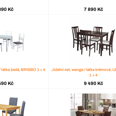
890 Kč
7 890 Kč
 / látka šedá, BRISBO 1 + 4
Jídelní set, wenge / látka krémová,
1 + 4
590 Kč
9 490 Kč