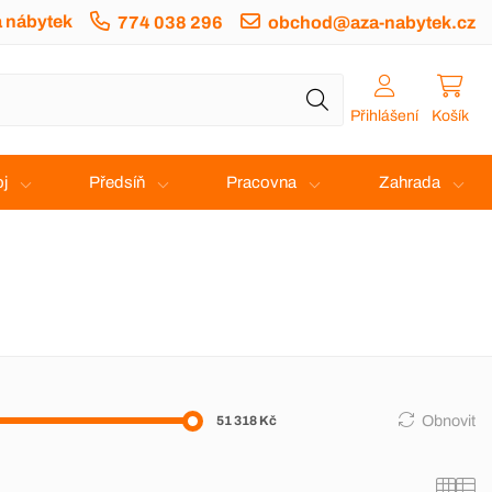
a nábytek
774 038 296
obchod@aza-nabytek.cz
Přihlášení
Košík
j
Předsíň
Pracovna
Zahrada
Obnovit
51 318 Kč