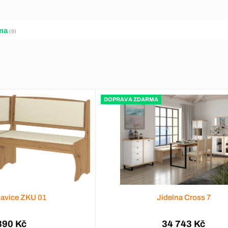
ma
(8)
DOPRAVA ZDARMA
lavice ZKU 01
Jídelna Cross 7
390 Kč
34 743 Kč