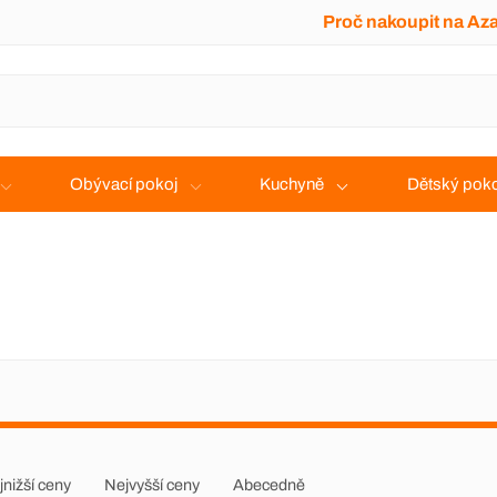
Proč nakoupit na Az
Obývací pokoj
Kuchyně
Dětský poko
jnižší ceny
Nejvyšší ceny
Abecedně