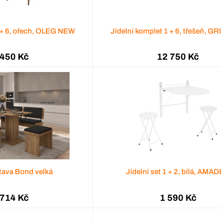
1 + 6, ořech, OLEG NEW
Jídelní komplet 1 + 6, třešeň, 
 450 Kč
12 750 Kč
stava Bond velká
Jídelní set 1 + 2, bílá, AMA
 714 Kč
1 590 Kč