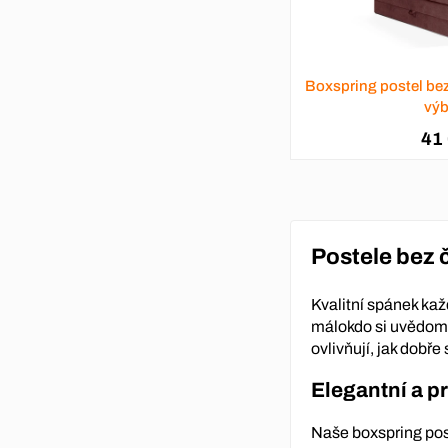
Boxspring postel be
výb
41
Postele bez 
Kvalitní spánek kaž
málokdo si uvědomí,
ovlivňují, jak dobře 
Elegantní a p
Naše boxspring pos