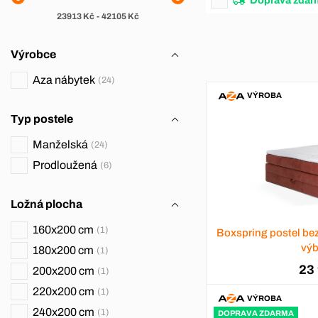
23913
Kč
-
42105
Kč
Výrobce
Aza nábytek
24
VÝROBA
Typ postele
Manželská
24
Prodloužená
6
Ložná plocha
160x200 cm
1
Boxspring postel be
výb
180x200 cm
1
23
200x200 cm
1
220x200 cm
1
VÝROBA
240x200 cm
1
DOPRAVA ZDARMA