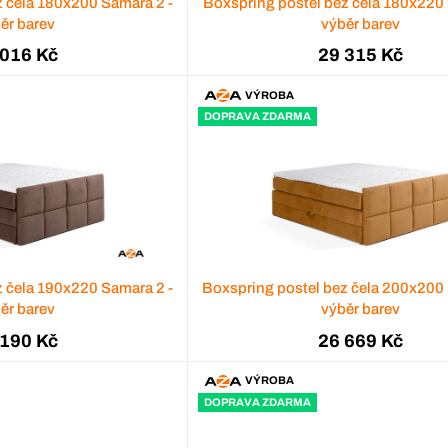
z čela 180x200 Samara 2 -
Boxspring postel bez čela 180x220 
ěr barev
výběr barev
 016 Kč
29 315 Kč
VÝROBA
DOPRAVA ZDARMA
z čela 190x220 Samara 2 -
Boxspring postel bez čela 200x200 
ěr barev
výběr barev
 190 Kč
26 669 Kč
VÝROBA
DOPRAVA ZDARMA