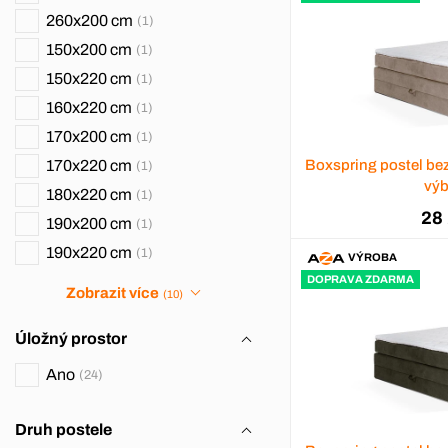
260x200 cm
1
150x200 cm
1
150x220 cm
1
160x220 cm
1
170x200 cm
1
170x220 cm
Boxspring postel be
1
výb
180x220 cm
1
28
190x200 cm
1
190x220 cm
1
VÝROBA
DOPRAVA ZDARMA
Zobrazit více
(10)
Úložný prostor
Ano
24
Druh postele