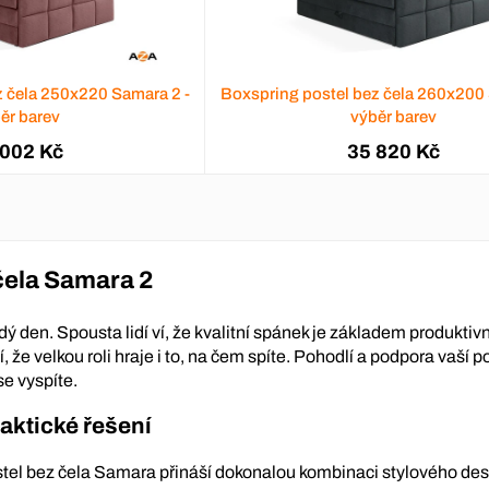
z čela 250x220 Samara 2 -
Boxspring postel bez čela 260x200 
ěr barev
výběr barev
 002 Kč
35 820 Kč
čela Samara 2
dý den. Spousta lidí ví, že kvalitní spánek je základem produktiv
 že velkou roli hraje i to, na čem spíte. Pohodlí a podpora vaší p
se vyspíte.
raktické řešení
tel bez čela Samara přináší dokonalou kombinaci stylového des