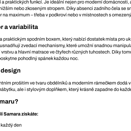
 a praktických funkcí. Je ideální nejen pro moderní domácnosti, a
 nižším nebo zkoseným stropem. Díky absenci zadního čela se sna
tor na maximum – třeba v podkroví nebo v místnostech s omeze
 a variabilita
praktickým spodním boxem, který nabízí dostatek místa pro uklád
usnadňují zvedací mechanismy, které umožní snadnou manipulaci
vrstvu a hlavní matrace ve čtyřech různých tuhostech. Díky tomu
poskytne pohodlný spánek každou noc.
 design
ntním prošitím ve tvaru obdélníků a moderním rámečkem dodá vaš
ábytku, ale i stylovým doplňkem, který krásně zapadne do každé
amaru?
lí Samara získáte:
 každý den