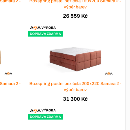
Samara 2 -
Boxspring postel bez čela 190x200 Samara 2 -
výběr barev
26 559 Kč
VÝROBA
DOPRAVA ZDARMA
Samara 2 -
Boxspring postel bez čela 200x220 Samara 2 -
výběr barev
31 300 Kč
VÝROBA
DOPRAVA ZDARMA