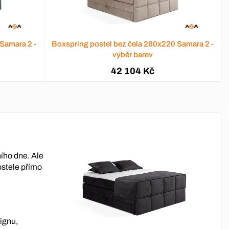
Samara 2 -
Boxspring postel bez čela 260x220 Samara 2 -
výběr barev
42 104 Kč
ního dne. Ale
ostele přímo
ignu,