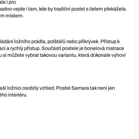
le i pro
dno vejde i tam, kde by tradiční postel s čelem překážela.
ným místem.
ání ložního prádla, polštářů nebo přikrývek. Přístup k
 a rychlý přístup. Součástí postele je bonelová matrace
 si můžete vybrat takovou variantu, která dokonale vyhoví
í ložnici osobitý vzhled. Postel Samara tak není jen
ho interiéru.