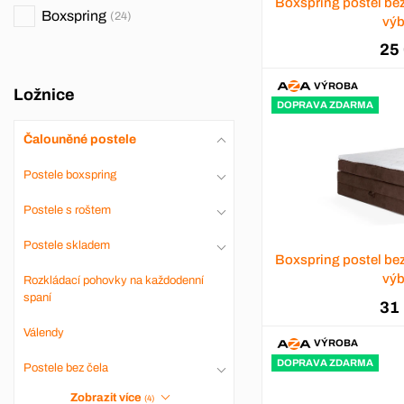
Boxspring postel be
Boxspring
24
výb
25
VÝROBA
Ložnice
DOPRAVA ZDARMA
Čalouněné postele
Postele boxspring
Postele s roštem
Postele skladem
Boxspring postel be
výb
Rozkládací pohovky na každodenní
spaní
31
Válendy
VÝROBA
DOPRAVA ZDARMA
Postele bez čela
Zobrazit více
(4)