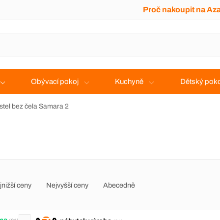
Proč nakoupit na Az
Obývací pokoj
Kuchyně
Dětský poko
stel bez čela Samara 2
jnižší ceny
Nejvyšší ceny
Abecedně
ma