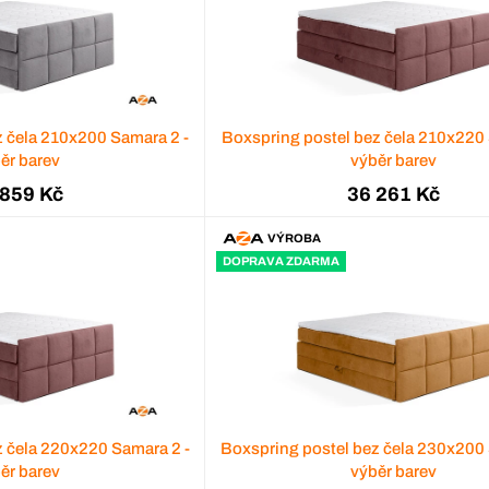
z čela 210x200 Samara 2 -
Boxspring postel bez čela 210x220 
ěr barev
výběr barev
 859 Kč
36 261 Kč
VÝROBA
DOPRAVA ZDARMA
z čela 220x220 Samara 2 -
Boxspring postel bez čela 230x200 
ěr barev
výběr barev