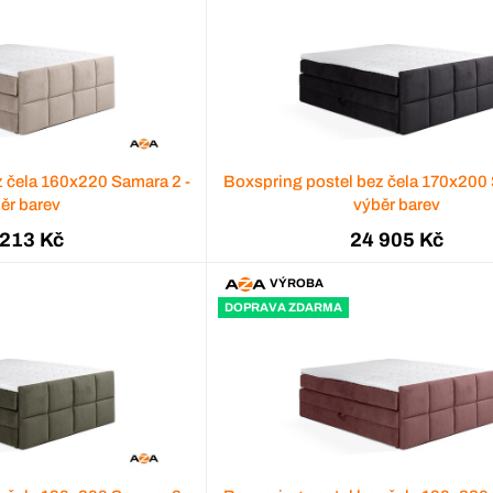
z čela 160x220 Samara 2 -
Boxspring postel bez čela 170x200 
ěr barev
výběr barev
 213 Kč
24 905 Kč
VÝROBA
DOPRAVA ZDARMA