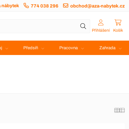
a nábytek
774 038 296
obchod@aza-nabytek.cz
Přihlášení
Košík
j
Předsíň
Pracovna
Zahrada