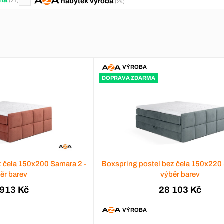
nábytek
výroba
(21)
(24)
VÝROBA
DOPRAVA ZDARMA
z čela 150x200 Samara 2 -
Boxspring postel bez čela 150x220 
ěr barev
výběr barev
 913 Kč
28 103 Kč
VÝROBA