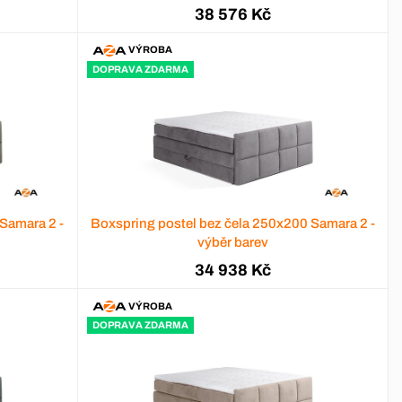
38 576 Kč
VÝROBA
DOPRAVA ZDARMA
Samara 2 -
Boxspring postel bez čela 250x200 Samara 2 -
výběr barev
34 938 Kč
VÝROBA
DOPRAVA ZDARMA