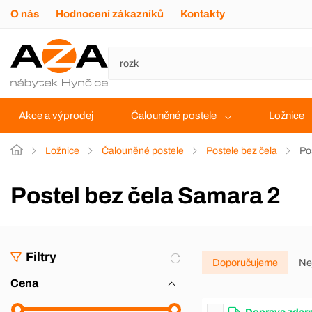
O nás
Hodnocení zákazníků
Kontakty
Akce a výprodej
Čalouněné postele
Ložnice
Ložnice
Čalouněné postele
Postele bez čela
Po
Postel bez čela Samara 2
Filtry
Doporučujeme
Ne
Cena
Doprava zdar