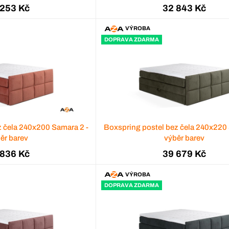
 253 Kč
32 843 Kč
VÝROBA
DOPRAVA ZDARMA
z čela 240x200 Samara 2 -
Boxspring postel bez čela 240x220 
ěr barev
výběr barev
 836 Kč
39 679 Kč
VÝROBA
DOPRAVA ZDARMA