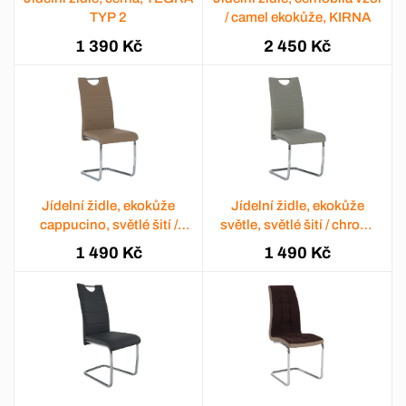
TYP 2
/ camel ekokůže, KIRNA
1 390 Kč
2 450 Kč
Jídelní židle, ekokůže
Jídelní židle, ekokůže
cappucino, světlé šití /
světle, světlé šití / chrom,
chrom,ABIRA NEW
ABIRA NEW
1 490 Kč
1 490 Kč