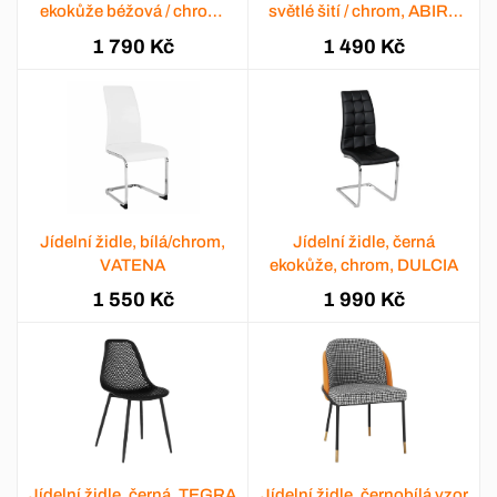
ekokůže béžová / chrom,
světlé šití / chrom, ABIRA
SALOMA NEW
NEW
1 790 Kč
1 490 Kč
Jídelní židle, bílá/chrom,
Jídelní židle, černá
VATENA
ekokůže, chrom, DULCIA
1 550 Kč
1 990 Kč
Jídelní židle, černá, TEGRA
Jídelní židle, černobílá vzor