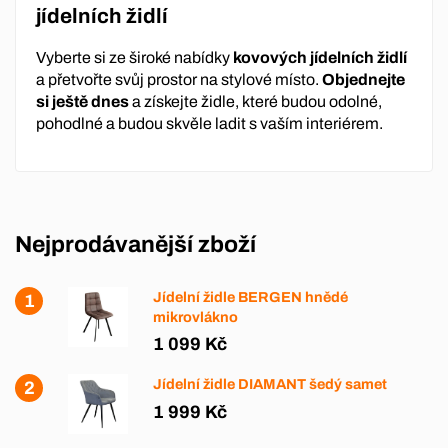
jídelních židlí
Vyberte si ze široké nabídky
kovových jídelních židlí
a přetvořte svůj prostor na stylové místo.
Objednejte
si ještě dnes
a získejte židle, které budou odolné,
pohodlné a budou skvěle ladit s vaším interiérem.
Nejprodávanější zboží
Jídelní židle BERGEN hnědé
mikrovlákno
1 099 Kč
Jídelní židle DIAMANT šedý samet
1 999 Kč