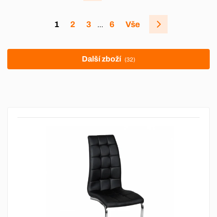
1
2
3
6
Vše
…
Další zboží
(32)