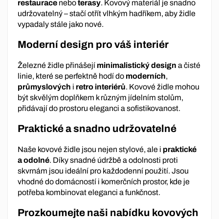
restaurace
nebo
terasy
. Kovový materiál je snadno
udržovatelný – stačí otřít vlhkým hadříkem, aby židle
vypadaly stále jako nové.
Moderní design pro váš interiér
Železné židle přinášejí
minimalistický design
a čisté
linie, které se perfektně hodí do
moderních
,
průmyslových
i
retro interiérů
. Kovové židle mohou
být skvělým doplňkem k různým jídelním stolům,
přidávají do prostoru eleganci a sofistikovanost.
Praktické a snadno udržovatelné
Naše kovové židle jsou nejen stylové, ale i
praktické
a odolné
. Díky snadné údržbě a odolnosti proti
skvrnám jsou ideální pro každodenní použití. Jsou
vhodné do domácností i komerčních prostor, kde je
potřeba kombinovat eleganci a funkčnost.
Prozkoumejte naši nabídku kovových