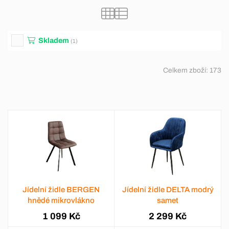
Skladem
(1)
Celkem zboží:
173
Jídelní židle BERGEN
Jídelní židle DELTA modrý
hnědé mikrovlákno
samet
1 099 Kč
2 299 Kč