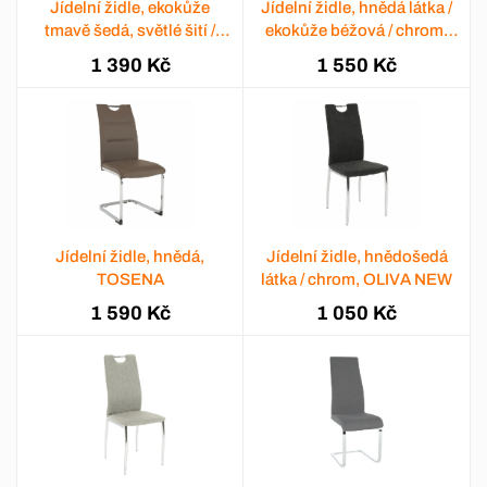
Jídelní židle, ekokůže
Jídelní židle, hnědá látka /
tmavě šedá, světlé šití /
ekokůže béžová / chrom,
chrom, ABIRA NEW
SALOMA NEW
1 390 Kč
1 550 Kč
Jídelní židle, hnědá,
Jídelní židle, hnědošedá
TOSENA
látka / chrom, OLIVA NEW
1 590 Kč
1 050 Kč