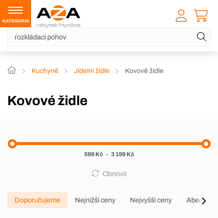
KATEGORIE
Kuchyně
Jídelní židle
Kovové židle
Kovové židle
599 Kč
-
3 199 Kč
Obnovit
Doporučujeme
Nejnižší ceny
Nejvyšší ceny
Abecedně