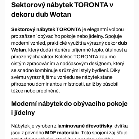
Sektorový nábytek TORONTA v
dekoru dub Wotan
Sektorový nábytek TORONTA
je elegantní volbou
pro zařízení obývacího pokoje nebo jídelny. Spojuje
moderní vzhled, praktické využití a výrazný dekor
dub
Wotan
, který dodá interiéru příjemné teplo, útulnost a
přirozený charakter. Kolekce TORONTA zaujme
čistým zpracováním a nadčasovým designem, který
se snadno kombinuje s různými styly bydlení. Díky
svému výraznějšímu vzhledu se nábytek stane
přirozenou dominantou místnosti, aniž by působil
těžce nebo přeplněně.
Moderní nábytek do obývacího pokoje
i jídelny
Nábytek je vyroben z
laminované dřevotřísky
, dvířka
jsou z pevného
MDF materiálu
. Toto spojení zajišťuje