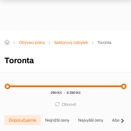
Obývací pokoj
Sektorový nábytek
Toronta
Toronta
290 Kč
-
6 390 Kč
Obnovit
Doporučujeme
Nejnižší ceny
Nejvyšší ceny
Abecedně