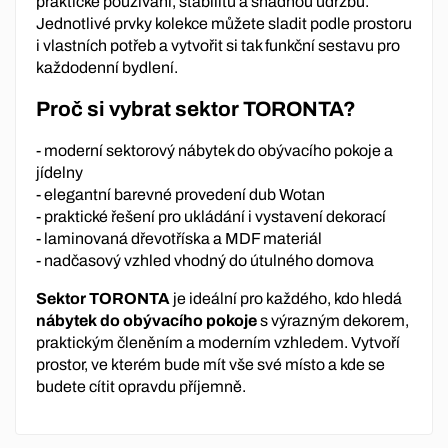
praktické používání, stabilitu a snadnou údržbu.
Jednotlivé prvky kolekce můžete sladit podle prostoru
i vlastních potřeb a vytvořit si tak funkční sestavu pro
každodenní bydlení.
Proč si vybrat sektor TORONTA?
- moderní sektorový nábytek do obývacího pokoje a
jídelny
- elegantní barevné provedení dub Wotan
- praktické řešení pro ukládání i vystavení dekorací
- laminovaná dřevotříska a MDF materiál
- nadčasový vzhled vhodný do útulného domova
Sektor TORONTA
je ideální pro každého, kdo hledá
nábytek do obývacího pokoje
s výrazným dekorem,
praktickým členěním a moderním vzhledem. Vytvoří
prostor, ve kterém bude mít vše své místo a kde se
budete cítit opravdu příjemně.