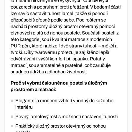
lamelami uloženými ve výkyvných kaučukových
pouzdrech a popruhem proti přetížení. V bederní části
lze navíc nastavit tuhost lamel, takže si pohodlí
přizpůsobíš přesně podle sebe. Pod roštem se
nachází prostorný úložný prostor otevíraný pomocí
plynových pístů od nohou postele. Součástí postelí z
této kategorie jsou i kvalitní matrace z moderních
PUR pěn, které nabízejí dvě strany tuhosti – měkčí a
tvrdší. Díky tvarovému prořezu je zajištěno lepší
odvětrávání i vyšší komfort při spánku. Potahy
matrací jsou snímatelné a pratelné, což zaručuje
snadnou údržbu a dlouhou životnost.
Proč si vybrat čalouněnou postel s úložným
prostorem a matrací:
Elegantní a moderní vzhled vhodný do každého
interiéru
Pevný lamelový rošt s možností nastavení tuhosti
Praktický úložný prostor otevíraný od nohou