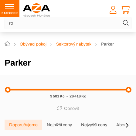
KATEGORIE
Obývací pokoj
Sektorový nábytek
Parker
Parker
3 501 Kč
-
26 416 Kč
Obnovit
Doporučujeme
Nejnižší ceny
Nejvyšší ceny
Abecedně