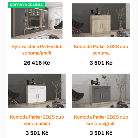
DOPRAVA ZDARMA
Bytová stěna Parker dub
Komoda Parker 2D2S dub
sonoma/grafit
sonoma
26 416 Kč
3 501 Kč
Komoda Parker 2D2S dub
Komoda Parker 2D2S dub
sonoma/bílá
sonoma/grafit
3 501 Kč
3 501 Kč