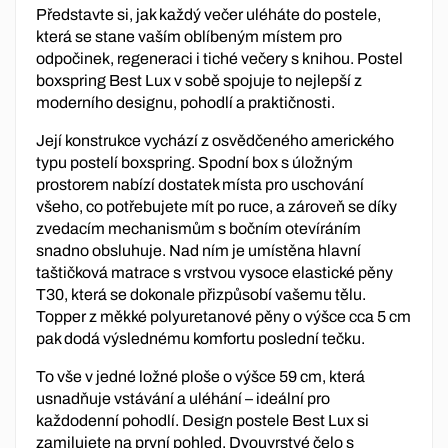
Představte si, jak každý večer uléháte do postele,
která se stane vaším oblíbeným místem pro
odpočinek, regeneraci i tiché večery s knihou. Postel
boxspring Best Lux v sobě spojuje to nejlepší z
moderního designu, pohodlí a praktičnosti.
Její konstrukce vychází z osvědčeného amerického
typu postelí boxspring. Spodní box s úložným
prostorem nabízí dostatek místa pro uschování
všeho, co potřebujete mít po ruce, a zároveň se díky
zvedacím mechanismům s bočním otevíráním
snadno obsluhuje. Nad ním je umístěna hlavní
taštičková matrace s vrstvou vysoce elastické pěny
T30, která se dokonale přizpůsobí vašemu tělu.
Topper z měkké polyuretanové pěny o výšce cca 5 cm
pak dodá výslednému komfortu poslední tečku.
To vše v jedné ložné ploše o výšce 59 cm, která
usnadňuje vstávání a uléhání – ideální pro
každodenní pohodlí. Design postele Best Lux si
zamilujete na první pohled. Dvouvrstvé čelo s