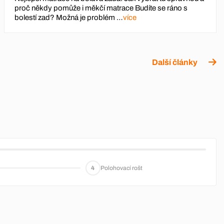
proč někdy pomůže i měkčí matrace Budíte se ráno s
bolestí zad? Možná je problém …
více
Další články
4
Polohovací rošt