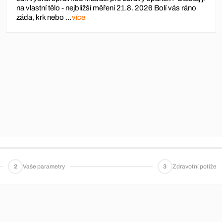
na vlastní tělo - nejbližší měření 21.8. 2026 Bolí vás ráno
záda, krk nebo …
více
2
Vaše parametry
3
Zdravotní potíže