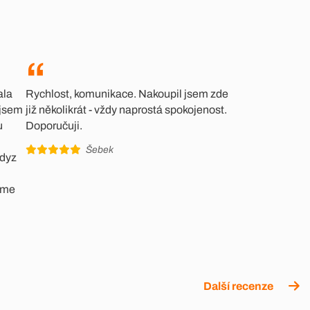
ala
Rychlost, komunikace. Nakoupil jsem zde
 jsem
již několikrát - vždy naprostá spokojenost.
u
Doporučuji.
Šebek
kdyz
jeme
Další recenze