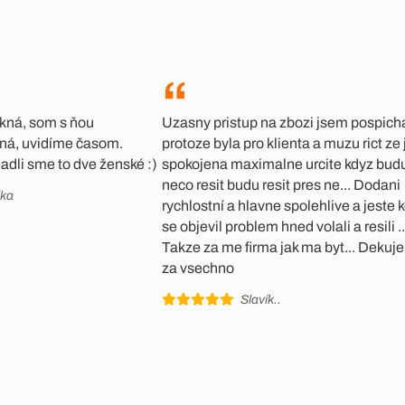
kná, som s ňou
Uzasny pristup na zbozi jsem pospich
ná, uvidíme časom.
protoze byla pro klienta a muzu rict ze
adli sme to dve ženské :)
spokojena maximalne urcite kdyz bud
neco resit budu resit pres ne... Dodani
ika
rychlostní a hlavne spolehlive a jeste 
se objevil problem hned volali a resili ..
Takze za me firma jak ma byt... Deku
za vsechno
Slavík..