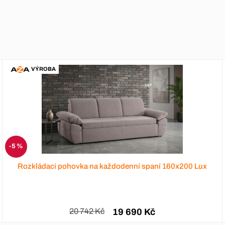
VÝROBA
DOPRAVA ZDARMA
160x200 Lux
Luxusní postel 180x200 s úložným prostor
27 890 Kč