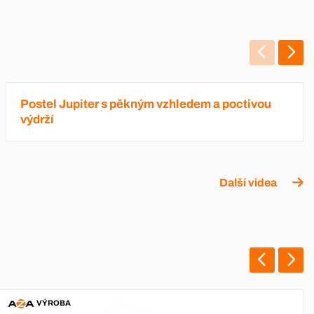
Postel Jupiter s pěkným vzhledem a poctivou
výdrží
Další videa
VÝROBA