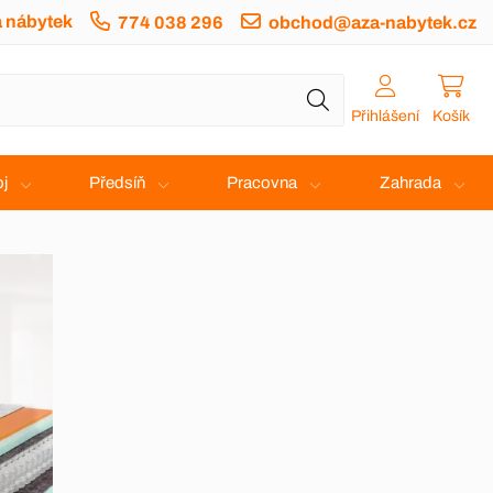
a nábytek
774 038 296
obchod@aza-nabytek.cz
Přihlášení
Košík
j
Předsíň
Pracovna
Zahrada