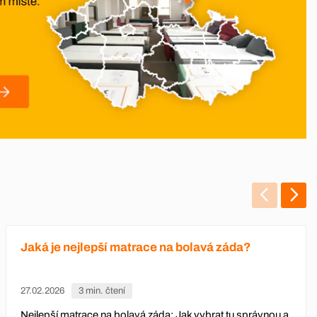
Jaká je nejlepší matrace na bolavá záda?
27.02.2026
3 min. čtení
Nejlepší matrace na bolavá záda: Jak vybrat tu správnou a