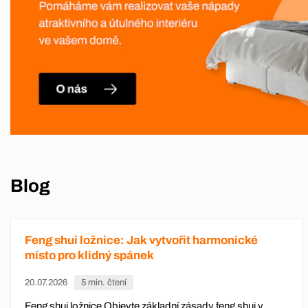
Blog
Feng shui ložnice: Jak vytvořit harmonické
místo pro klidný spánek
20.07.2026
5 min. čtení
Feng shui ložnice Objevte základní zásady feng shui v