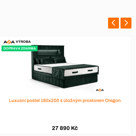
VÝROBA
-12 %
em Oregon
Rozkládací pohovka na každodenní spaní 160x
19 661 Kč
17 290 Kč