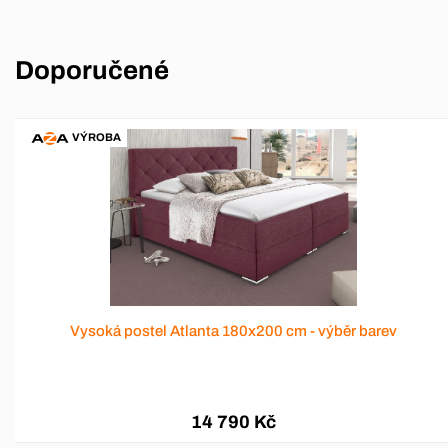
Doporučené
VÝROBA
-5 %
běr barev
Rozkládací pohovka na každodenní spaní 
20 742 Kč
19 690 Kč