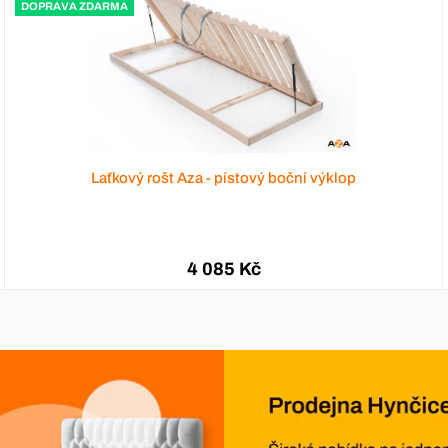
DOPRAVA ZDARMA
Laťkový rošt Aza - pístový boční výklop
4 085 Kč