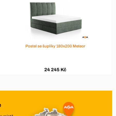
Postel se šuplíky 180x200 Meteor
24 245 Kč