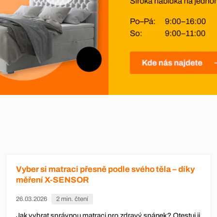
Vyber si matraci přesně podle svého těla – díky
měření X-SENSOR
26.03.2026
2 min. čtení
Jak vybrat správnou matraci pro zdravý spánek? Otestuj ji