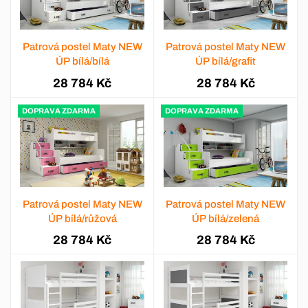
Patrová postel Maty NEW
Patrová postel Maty NEW
ÚP bílá/bílá
ÚP bílá/grafit
28 784 Kč
28 784 Kč
DOPRAVA ZDARMA
DOPRAVA ZDARMA
Patrová postel Maty NEW
Patrová postel Maty NEW
ÚP bílá/růžová
ÚP bílá/zelená
28 784 Kč
28 784 Kč