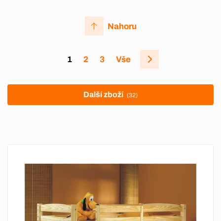
Nahoru
1
2
3
Vše
Další zboží
(32)