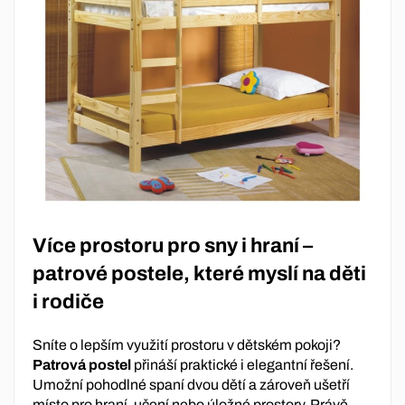
Více prostoru pro sny i hraní –
patrové postele, které myslí na děti
i rodiče
Sníte o lepším využití prostoru v dětském pokoji?
Patrová postel
přináší praktické i elegantní řešení.
Umožní pohodlné spaní dvou dětí a zároveň ušetří
místo pro hraní, učení nebo úložné prostory. Právě