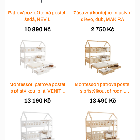
Patrová rozložitelná postel,
Zásuvný kontejner, masivní
šedá, NEVIL
dřevo, dub, MAKIRA
10 890 Kč
2 750 Kč
Montessori patrová postel
Montessori patrová postel
s přistýlkou, bílá, VENITA
s přistýlkou, přírodní,
TYP 1
VENITA TYP 1
13 190 Kč
13 490 Kč