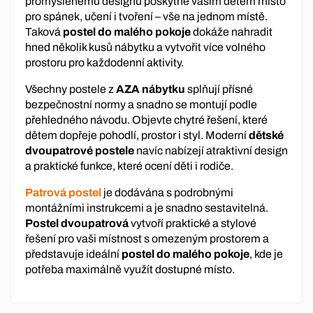
promyšlenému designu poskytne vašim dětem místo
pro spánek, učení i tvoření – vše na jednom místě.
Taková
postel do malého pokoje
dokáže nahradit
hned několik kusů nábytku a vytvořit více volného
prostoru pro každodenní aktivity.
Všechny postele z
AZA nábytku
splňují přísné
bezpečnostní normy a snadno se montují podle
přehledného návodu. Objevte chytré řešení, které
dětem dopřeje pohodlí, prostor i styl. Moderní
dětské
dvoupatrové postele
navíc nabízejí atraktivní design
a praktické funkce, které ocení děti i rodiče.
Patrová postel
je dodávána s podrobnými
montážními instrukcemi a je snadno sestavitelná.
Postel dvoupatrová
vytvoří praktické a stylové
řešení pro vaši místnost s omezeným prostorem a
představuje ideální
postel do malého pokoje
, kde je
potřeba maximálně využít dostupné místo.