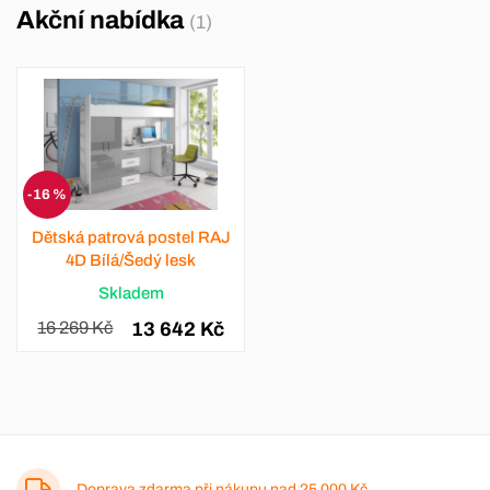
Akční nabídka
(1)
-16 %
Dětská patrová postel RAJ
4D Bílá/Šedý lesk
Skladem
16 269 Kč
13 642 Kč
Doprava zdarma při nákupu nad
25 000 Kč