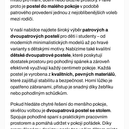
proto je
postel do malého pokoje
v podobě
patrového provedení jednou z nejoblíbenějších voleb
mezi rodiči.
V naší nabídce najdete široký výběr
patrových a
dvoupatrových postelí
pro děti i studenty – od
moderních minimalistických modelů až po hravé
varianty s dětskými motivy. Nabízíme také kvalitní
dětské dvoupatrové postele
, které poskytují
dostatek prostoru pro pohodlný spánek a zároveň
efektivně využívají každý centimetr pokoje. Každá
postel je vyrobena z
kvalitních, pevných materiálů
,
které zajišťují stabilitu a bezpečnost. Horní lůžko je
opatřeno zábranami, přístup je snadný díky žebříku
nebo pohodlným schůdkům.
Pokud hledáte chytré řešení do menšího pokoje,
skvělou volbou je
dvoupatrová postel se stolem
.
Spojuje pohodlné spaní s praktickým pracovním
prostorem a pomáhá udržet v pokoji pořádek. Díky