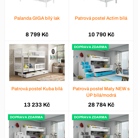
Palanda GIGA bílý lak
Patrová postel Actim bílá
8 799 Kč
10 790 Kč
DOPRAVA ZDARMA
Patrová postel Kuba bílá
Patrová postel Maty NEW s
ÚP bílá/modrá
13 233 Kč
28 784 Kč
DOPRAVA ZDARMA
DOPRAVA ZDARMA