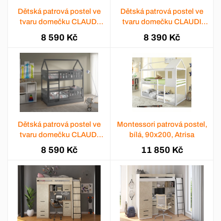
Dětská patrová postel ve
Dětská patrová postel ve
tvaru domečku CLAUDI
tvaru domečku CLAUDI
80x160 bílá
80x160 přírodní
8 590 Kč
8 390 Kč
Dětská patrová postel ve
Montessori patrová postel,
tvaru domečku CLAUDI
bílá, 90x200, Atrisa
80x160 šedá
8 590 Kč
11 850 Kč