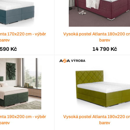
anta 170x220 cm - výběr
Vysoká postel Atlanta 180x200 cm
barev
barev
 590 Kč
14 790 Kč
VÝROBA
anta 190x200 cm - výběr
Vysoká postel Atlanta 190x220 cm
barev
barev