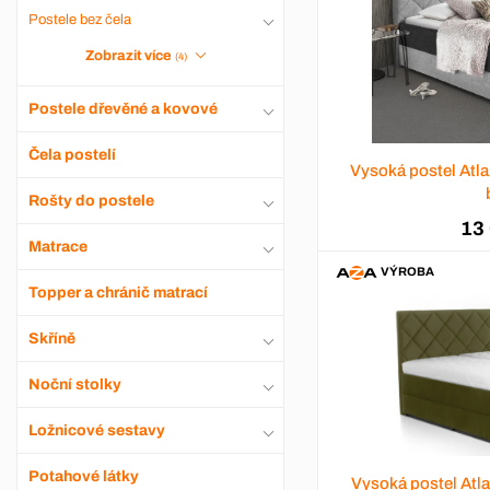
Postele bez čela
Zobrazit více
(4)
Postele dřevěné a kovové
Čela postelí
Vysoká postel Atl
Rošty do postele
13
Matrace
VÝROBA
Topper a chránič matrací
Skříně
Noční stolky
Ložnicové sestavy
Potahové látky
Vysoká postel Atl