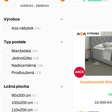
(3)
10390
Kč
-
29090
Kč
Výrobce
Aza nábytek
41
VÝROBA
Typ postele
Manželská
31
Jednolůžko
13
Nadrozměrná
16
AKCE
Prodloužená
13
Vysoká postel Atla
Ložná plocha
S
90x200 cm
1
12 090 Kč
100x200 cm
1
110x200 cm
1