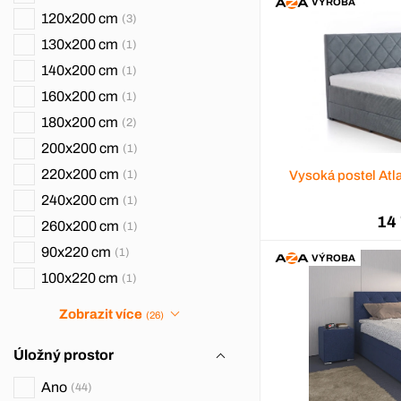
VÝROBA
120x200 cm
3
130x200 cm
1
140x200 cm
1
160x200 cm
1
180x200 cm
2
200x200 cm
1
220x200 cm
Vysoká postel Atl
1
240x200 cm
1
14
260x200 cm
1
90x220 cm
1
VÝROBA
100x220 cm
1
Zobrazit více
(26)
Úložný prostor
Ano
44