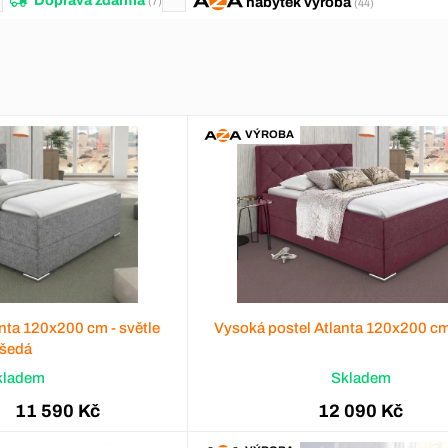
nábytek
výroba
(7)
(44)
VÝROBA
nta 120x200 cm - světle
Vysoká postel Atlanta 120x200 cm
šedá
kladem
Skladem
11 590 Kč
12 090 Kč