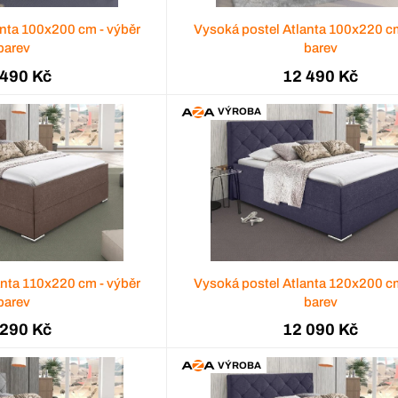
anta 100x200 cm - výběr
Vysoká postel Atlanta 100x220 cm
barev
barev
 490 Kč
12 490 Kč
VÝROBA
anta 110x220 cm - výběr
Vysoká postel Atlanta 120x200 cm
barev
barev
 290 Kč
12 090 Kč
VÝROBA