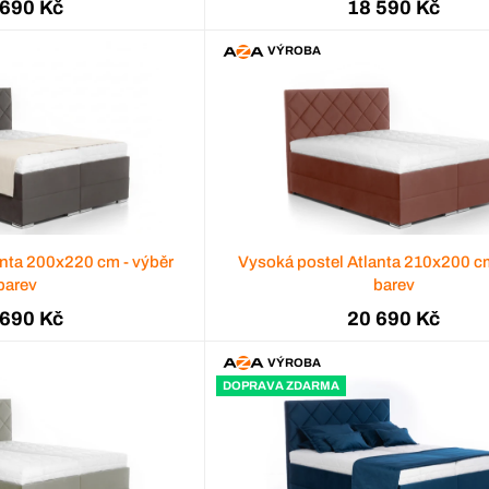
 690 Kč
18 590 Kč
VÝROBA
anta 200x220 cm - výběr
Vysoká postel Atlanta 210x200 cm
barev
barev
 690 Kč
20 690 Kč
VÝROBA
DOPRAVA ZDARMA