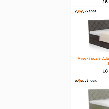
15
VÝROBA
Vysoká postel Atl
18
VÝROBA