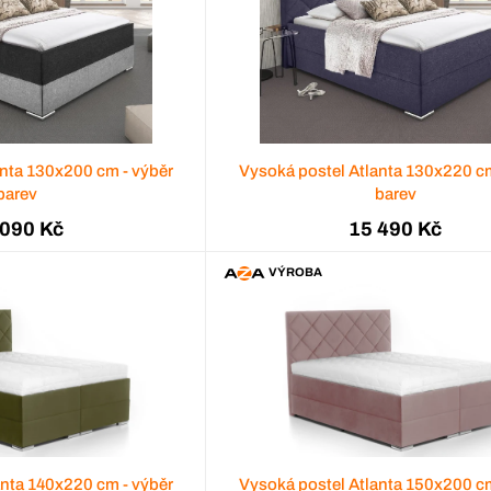
anta 130x200 cm - výběr
Vysoká postel Atlanta 130x220 cm
barev
barev
 090 Kč
15 490 Kč
VÝROBA
anta 140x220 cm - výběr
Vysoká postel Atlanta 150x200 cm