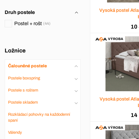
Vysoká postel Atl
Druh postele
Postel + rošt
44
10
VÝROBA
Ložnice
Čalouněné postele
Postele boxspring
Postele s roštem
Vysoká postel Atl
Postele skladem
14
Rozkládací pohovky na každodenní
spaní
VÝROBA
Válendy