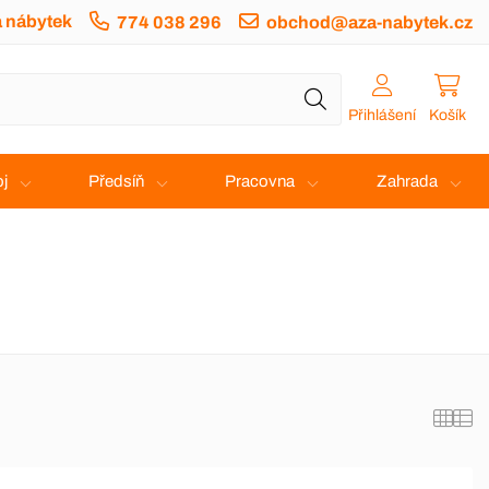
a nábytek
774 038 296
obchod@aza-nabytek.cz
Přihlášení
Košík
j
Předsíň
Pracovna
Zahrada