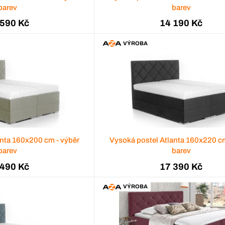
barev
barev
 590 Kč
14 190 Kč
VÝROBA
anta 160x200 cm - výběr
Vysoká postel Atlanta 160x220 cm
barev
barev
 490 Kč
17 390 Kč
VÝROBA