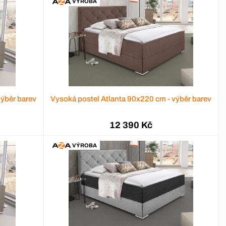
VÝROBA
výběr barev
Vysoká postel Atlanta 90x220 cm - výběr barev
12 390 Kč
VÝROBA