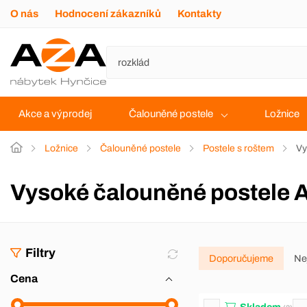
O nás
Hodnocení zákazníků
Kontakty
Akce a výprodej
Čalouněné postele
Ložnice
Ložnice
Čalouněné postele
Postele s roštem
Vy
Vysoké čalouněné postele A
Filtry
Doporučujeme
Ne
Cena
Skladem