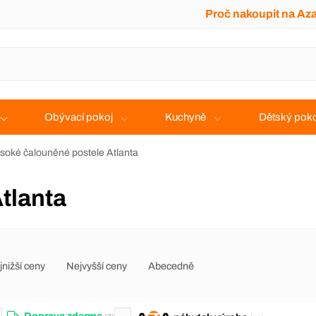
Proč nakoupit na Az
Obývací pokoj
Kuchyně
Dětský poko
soké čalouněné postele Atlanta
tlanta
jnižší ceny
Nejvyšší ceny
Abecedně
Doprava zdarma