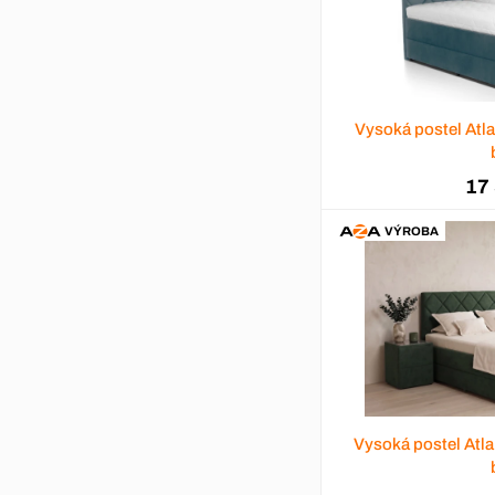
Vysoká postel Atl
17
VÝROBA
Vysoká postel Atl