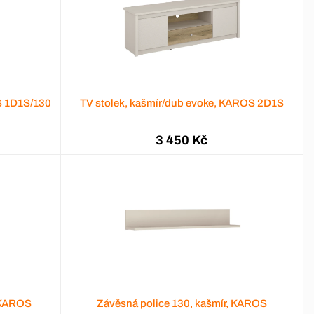
S 1D1S/130
TV stolek, kašmír/dub evoke, KAROS 2D1S
3 450 Kč
, KAROS
Závěsná police 130, kašmír, KAROS