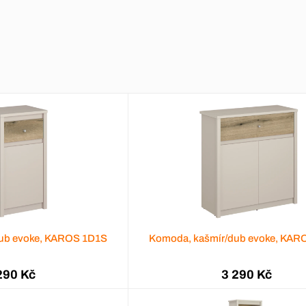
ub evoke, KAROS 1D1S
Komoda, kašmír/dub evoke, KA
290 Kč
3 290 Kč