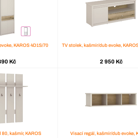
b evoke, KAROS 4D1S/70
TV stolek, kašmír/dub evoke, KARO
890 Kč
2 950 Kč
l 80, kašmír, KAROS
Visací regál, kašmír/dub evoke