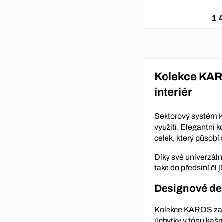
1 
Kolekce KARO
interiér
Sektorový systém 
využití. Elegantní
celek, který působí 
Díky své univerzáln
také do předsíní či j
Designové deta
Kolekce KAROS zauj
úchytky v tónu kašm