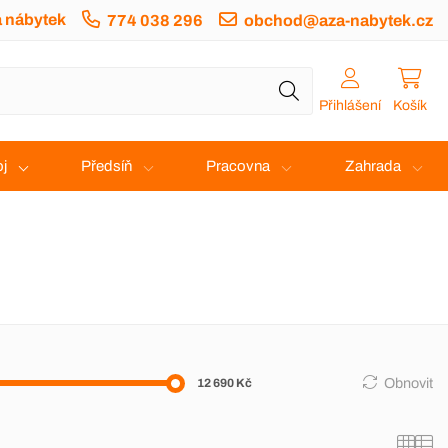
a nábytek
774 038 296
obchod@aza-nabytek.cz
Přihlášení
Košík
j
Předsíň
Pracovna
Zahrada
Obnovit
12 690 Kč