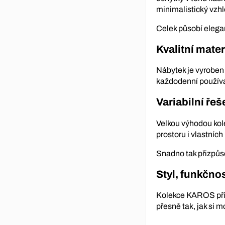
minimalistický vzhl
Celek působí elega
Kvalitní mater
Nábytek je vyroben 
každodenní používá
Variabilní ře
Velkou výhodou kol
prostoru i vlastníc
Snadno tak přizpůso
Styl, funkčno
Kolekce KAROS přiná
přesně tak, jak si 