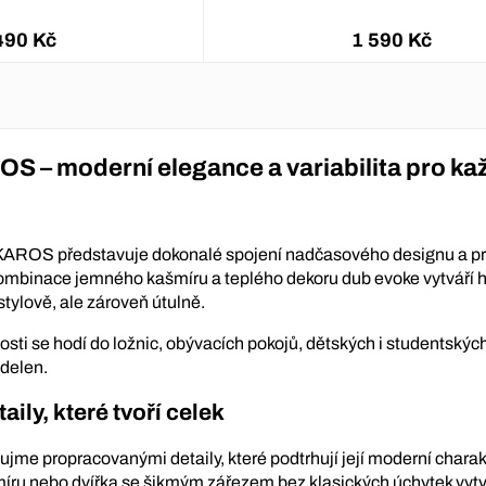
490 Kč
1 590 Kč
S – moderní elegance a variabilita pro ka
KAROS představuje dokonalé spojení nadčasového designu a pr
 kombinace jemného kašmíru a teplého dekoru dub evoke vytváří
stylově, ale zároveň útulně.
osti se hodí do ložnic, obývacích pokojů, dětských i studentských
ídelen.
ily, které tvoří celek
me propracovanými detaily, které podtrhují její moderní charak
íru nebo dvířka se šikmým zářezem bez klasických úchytek vytvá