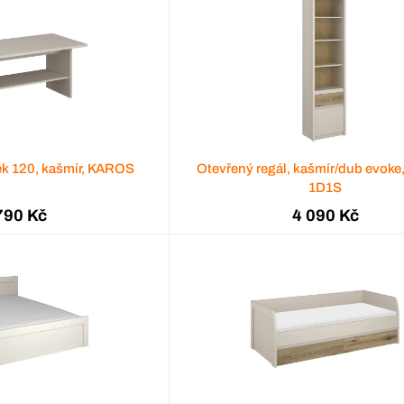
ek 120, kašmír, KAROS
Otevřený regál, kašmír/dub evok
1D1S
790 Kč
4 090 Kč