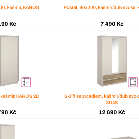
200, kašmír, KAROS
Postel, 90x200, kašmír/dub evoke
190 Kč
7 490 Kč
, kašmír, KAROS 2D
Skříň se zrcadlem, kašmír/dub ev
3D4S
790 Kč
12 690 Kč