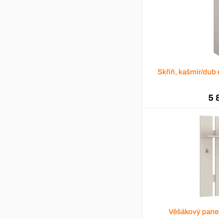
Skříň, kašmír/du
5 
Věšákový pane