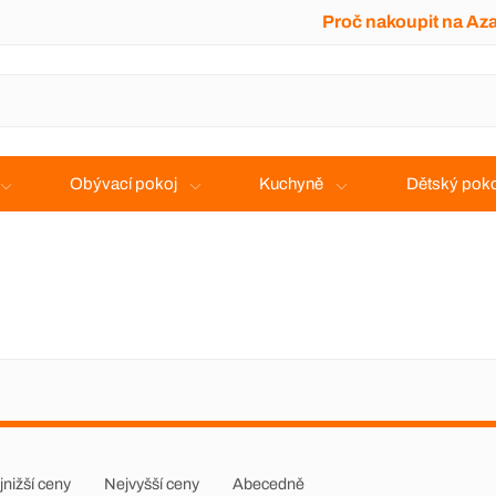
Proč nakoupit na Az
Obývací pokoj
Kuchyně
Dětský poko
jnižší ceny
Nejvyšší ceny
Abecedně