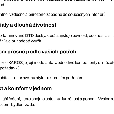
ed.
ntně, vzdušně a přirozeně zapadne do současných interiérů.
iály a dlouhá životnost
z laminované DTD desky, která zajišťuje pevnost, odolnost a sn
ní a dlouhodobé využití.
šení přesně podle vašich potřeb
ekce KAROS je její modularita. Jednotlivé komponenty si můžete
h požadavků.
bíte interiér svému stylu i aktuálním potřebám.
st a komfort v jednom
ší řešení, které spojuje estetiku, funkčnost a pohodlí. Výsledkem
moderní bydlení žádá.