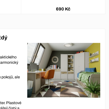
690 Kč
ždý
aktického
 harmonický
 pokojů, ale
ter. Plastové
řejí čistý a