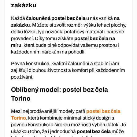
zakázku
Každá
čalouněná postel bez čela
u nás vzniká
na
zakázku
. Můžete si zvolit rozměr, výšku lehací plochy,
délku lůžka, typ nožiček, potahový materiál i barevné
provedení. Díky tomu získáte
postel bez čela na
míru
, která bude plně odpovídat vašemu prostoru i
každodenním nárokům na pohodlí.
Pevná konstrukce, kvalitní čalounění a stabilní rám
zajišťují dlouhou životnost a komfort při každodenním
používání.
Oblíbený model: postel bez čela
Torino
Mezi nejprodávanější modely patří
postel bez čela
Torino
, která kombinuje minimalistický design s
pevnou konstrukcí a širokou možností výběru látek. Je
ukázkou toho, že i jednoduchá
postel bez čela
může