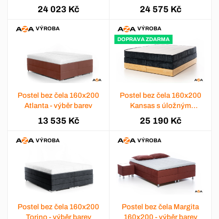
barev
barev
24 023 Kč
24 575 Kč
VÝROBA
VÝROBA
DOPRAVA ZDARMA
Postel bez čela 160x200
Postel bez čela 160x200
Atlanta - výběr barev
Kansas s úložným
prostorem
13 535 Kč
25 190 Kč
VÝROBA
VÝROBA
Postel bez čela 160x200
Postel bez čela Margita
Torino - výběr barev
160x200 - výběr barev