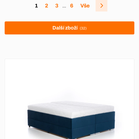
1
2
3
6
Vše
…
Další zboží
(32)