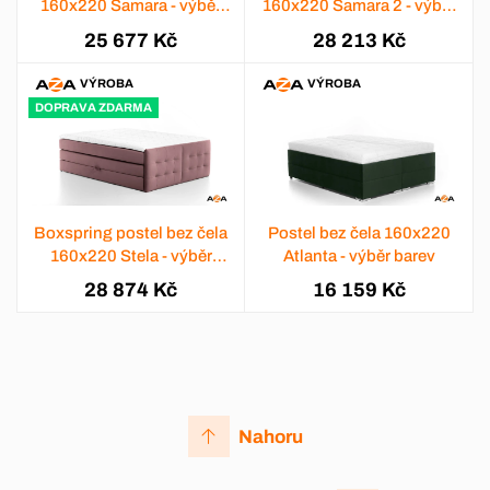
160x220 Samara - výběr
160x220 Samara 2 - výběr
barev
barev
25 677 Kč
28 213 Kč
VÝROBA
VÝROBA
DOPRAVA ZDARMA
Boxspring postel bez čela
Postel bez čela 160x220
160x220 Stela - výběr
Atlanta - výběr barev
barev
28 874 Kč
16 159 Kč
Nahoru