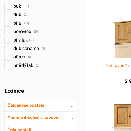
buk
11
dub
1
bílá
28
borovice
24
bílý lak
2
dub sonoma
4
ořech
4
hnědý lak
1
Nástavec 2d
2 
Ložnice
Čalouněné postele
Postele dřevěné a kovové
Čela postelí