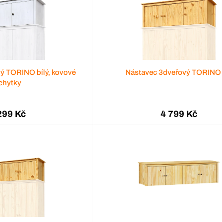
ý TORINO bílý, kovové
Nástavec 3dveřový TORINO 
chytky
299 Kč
4 799 Kč