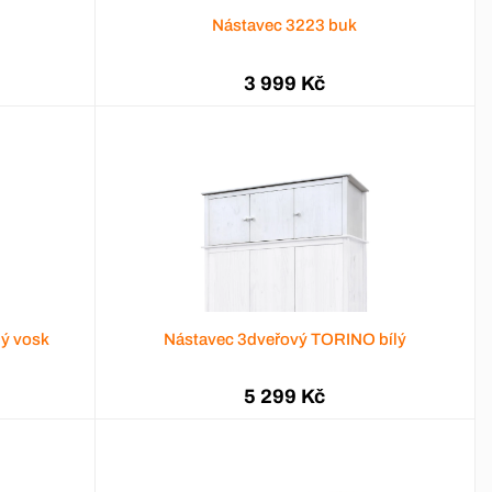
Nástavec 3223 buk
3 999 Kč
ý vosk
Nástavec 3dveřový TORINO bílý
5 299 Kč