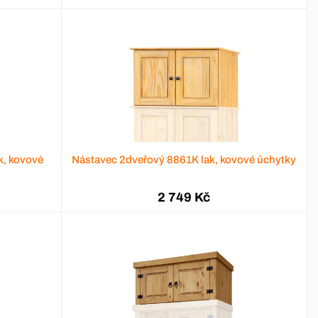
k, kovové
Nástavec 2dveřový 8861K lak, kovové úchytky
2 749 Kč