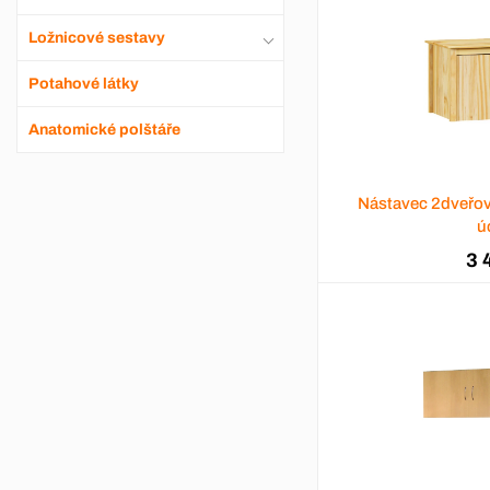
Ložnicové sestavy
Potahové látky
Anatomické polštáře
Nástavec 2dveřo
ú
3 