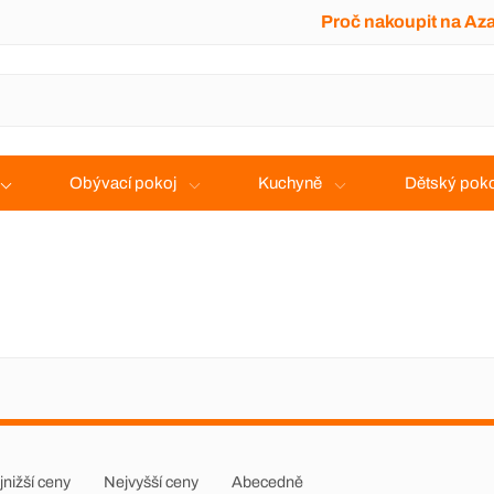
Proč nakoupit na Az
Obývací pokoj
Kuchyně
Dětský poko
jnižší ceny
Nejvyšší ceny
Abecedně