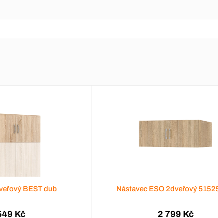
veřový BEST dub
Nástavec ESO 2dveřový 5152
549 Kč
2 799 Kč