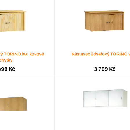
vý TORINO lak, kovové
Nástavec 2dveřový TORINO 
chytky
499 Kč
3 799 Kč