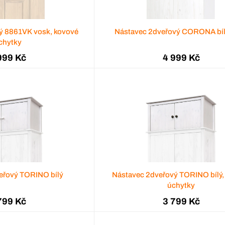
ý 8861VK vosk, kovové
Nástavec 2dveřový CORONA bíl
chytky
999 Kč
4 999 Kč
eřový TORINO bílý
Nástavec 2dveřový TORINO bílý,
úchytky
799 Kč
3 799 Kč