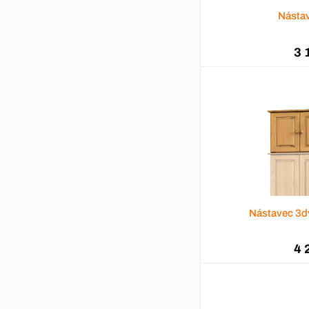
Násta
3 
Nástavec 3d
4 