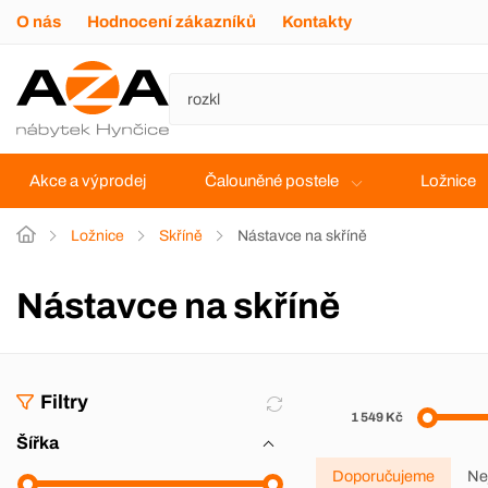
O nás
Hodnocení zákazníků
Kontakty
Akce a výprodej
Čalouněné postele
Ložnice
Ložnice
Skříně
Nástavce na skříně
Nástavce na skříně
Filtry
1 549 Kč
Šířka
Doporučujeme
Ne