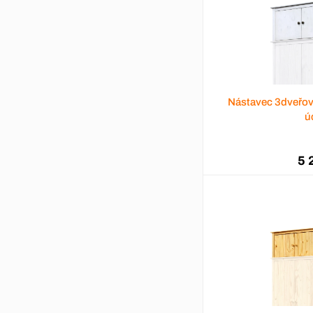
Nástavec 3dveřov
ú
5 