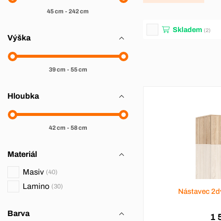
45 cm
-
242 cm
Skladem
(2)
Výška
39 cm
-
55 cm
Hloubka
42 cm
-
58 cm
Materiál
Masiv
40
Lamino
30
Nástavec 2d
Barva
1 