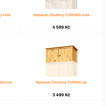
ý vosk
Nástavec 2dveřový CORONA vosk
4 599 Kč
 kovové
Nástavec 2dveřový TORINO lak
3 499 Kč