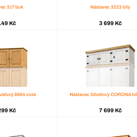
vec 317 buk
Nástavec 3223 bílý
149 Kč
3 699 Kč
veřový 8864 vosk
Nástavec 3dveřový CORONA bíl
299 Kč
7 699 Kč