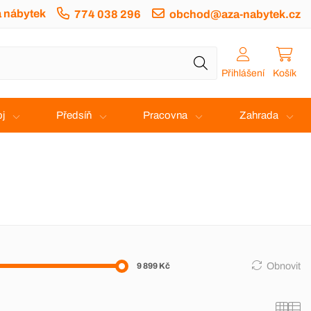
a nábytek
774 038 296
obchod@aza-nabytek.cz
Přihlášení
Košík
j
Předsíň
Pracovna
Zahrada
Obnovit
9 899 Kč