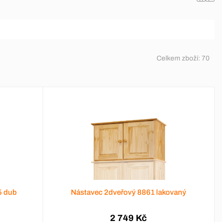
Celkem zboží:
70
5 dub
Nástavec 2dveřový 8861 lakovaný
2 749 Kč