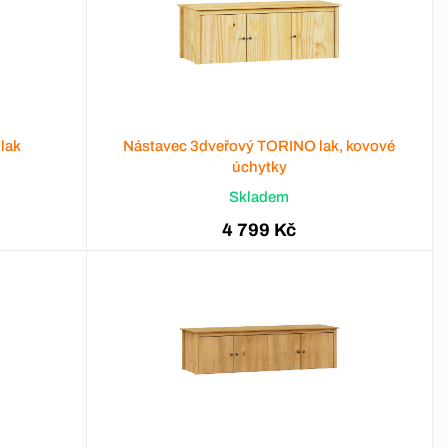
lak
Nástavec 3dveřový TORINO lak, kovové
úchytky
Skladem
4 799 Kč