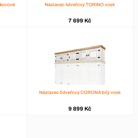
 kovové
Nástavec 4dveřový TORINO vosk
7 699 Kč
Nástavec 5dveřový CORONA bílý vosk
9 899 Kč