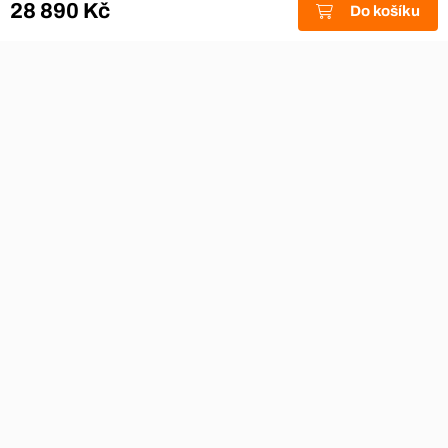
28 890 Kč
Do košíku
Akce a výprodej
Dárkové poukazy
Reklamace
Odstoupení od smlouvy
Stěhovací firmy
Návody
Nákup na splátky
Nábytek Hynčice, Broumov
Vše pro hotely
Kontakty
Přijímáme platební karty