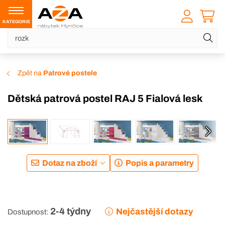
KATEGORIE
Zpět na
Patrové postele
Dětská patrová postel RAJ 5 Fialová lesk
DOPRAVA ZDARMA
Dotaz na zboží
Popis a parametry
2-4 týdny
Nejčastější dotazy
Dostupnost: