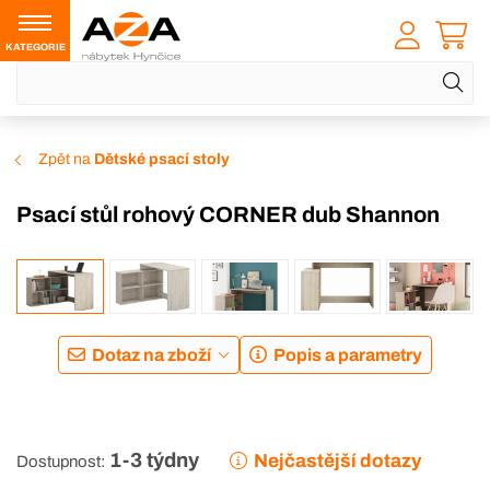
KATEGORIE
Zpět na
Dětské psací stoly
Psací stůl rohový CORNER dub Shannon
Dotaz na zboží
Popis a parametry
1-3 týdny
Nejčastější dotazy
Dostupnost: