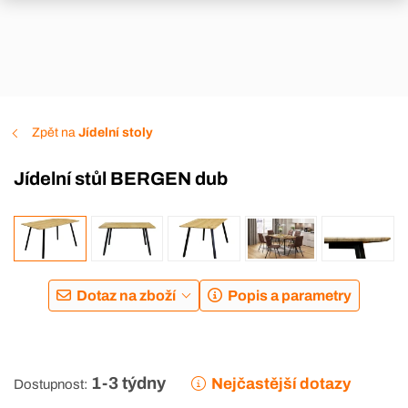
Zpět na
Jídelní stoly
Jídelní stůl BERGEN dub
Dotaz na zboží
Popis a parametry
1-3 týdny
Nejčastější dotazy
Dostupnost: