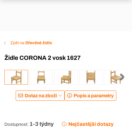
Zpět na
Dřevěné židle
Židle CORONA 2 vosk 1627
Dotaz na zboží
Popis a parametry
1-3 týdny
Nejčastější dotazy
Dostupnost: