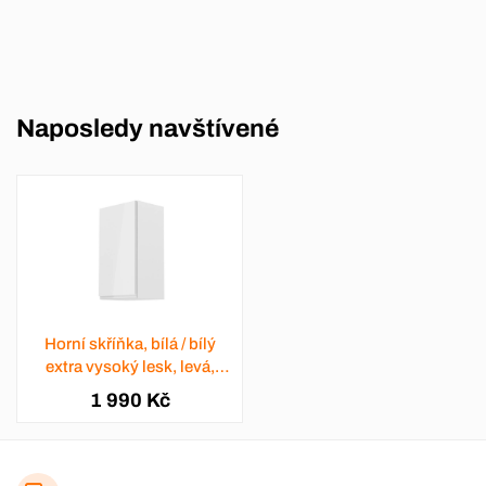
Naposledy navštívené
Horní skříňka, bílá / bílý
extra vysoký lesk, levá,
AURORA G40
1 990 Kč