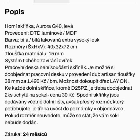
Popis
Horní skříňka, Aurora G40, levá
Provedení: DTD laminové / MDF
Barva: bílá / bílá lakovaná extra vysoký lesk
Rozměry (ŠxHxV): 40x32x72 cm
Tloušťka materiálu: 15 mm
Systém tichého zavírání dvířek
Pracovní deska není součástí skříněk. Je možné si
doobjednat pracovní desku v provedení dub artisan tloušťky
38 mm za 1.490 Kč / bm. Možnost dokoupit dřez LAY ON.
Ke každé dolní skříňce, kromě D25PZ, je třeba doobjednat
2ks úchytů na sokel- cena 30 Kč. Spodní skříňky jsou
dodávány včetně dolní lišty, avšak přesný rozměr, který
potřebujete, je třeba uvést do poznámky v objednávce.
Pokud rozměr neuvedete, může se stát, že vám sokl
nebude dodán.
Záruka:
24 měsíců