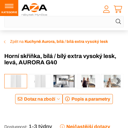
KATEGORIE
Zpět na
Kuchyně Aurora, bílá / bílá extra vysoký lesk
Horní skříňka, bílá / bílý extra vysoký lesk,
levá, AURORA G40
Dotaz na zboží
Popis a parametry
1-3 týdny
Nejčastější dotazy
Dostupnost: