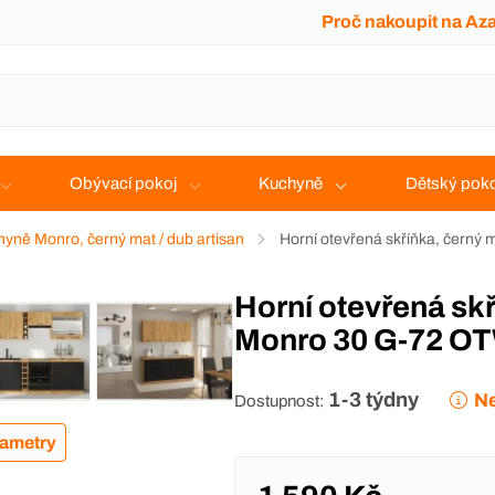
Proč nakoupit na Az
Obývací pokoj
Kuchyně
Dětský poko
yně Monro, černý mat / dub artisan
Horní otevřená skříňka, černý 
Horní otevřená skříňka, černý mat / dub artisan,
Monro 30 G-72 O
1-3 týdny
Ne
Dostupnost:
rametry