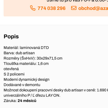
774 038 296
obchod@aza
Popis
Materiál: laminovaná DTD
Barva: dub artisan
Rozměry (ŠxHxV): 30x29x71,5 cm
Tloušťka materiálu: 1,6 cm
otevřená
S 2 policemi
Moderní dynamický design
Dodávané v demontu
Možnost dokoupení pracovní desky dub artisan v ceně: 1.690
univerzálního P / Ľ dřezu LAY ON.
Záruka:
24 měsíců