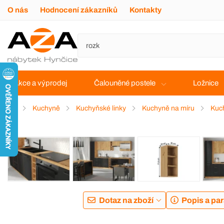
O nás
Hodnocení zákazníků
Kontakty
Akce a výprodej
Čalouněné postele
Ložnice
Kuchyně
Kuchyňské linky
Kuchyně na míru
Kuch
Dotaz na zboží
Popis a pa