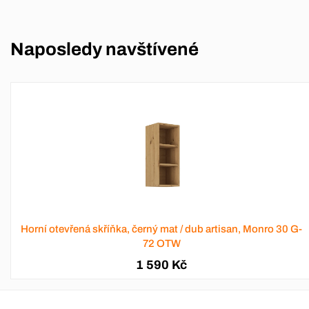
Naposledy navštívené
Horní otevřená skříňka, černý mat / dub artisan, Monro 30 G-
72 OTW
1 590 Kč