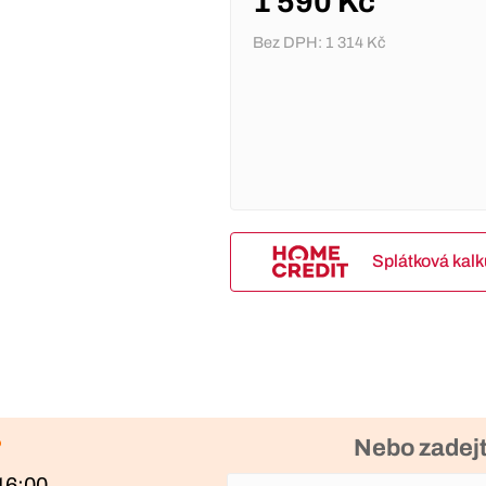
1 590 Kč
Bez DPH:
1 314 Kč
Splátková kal
?
Nebo zadejt
16:00