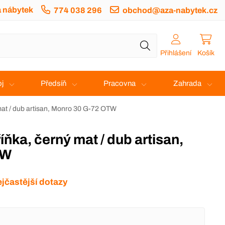
a nábytek
774 038 296
obchod@aza-nabytek.cz
Přihlášení
Košík
j
Předsíň
Pracovna
Zahrada
mat / dub artisan, Monro 30 G-72 OTW
TW
jčastější dotazy