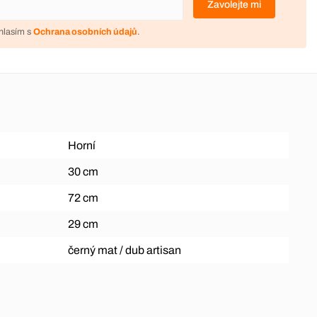
Zavolejte mi
hlasím s
Ochrana osobních údajů
.
Horní
30 cm
72 cm
29 cm
černý mat / dub artisan