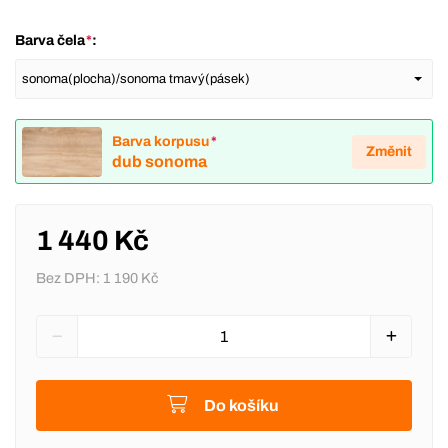
Barva čela
*
:
Barva korpusu
*
Změnit
dub sonoma
1 440 Kč
Bez DPH:
1 190 Kč
Do košíku