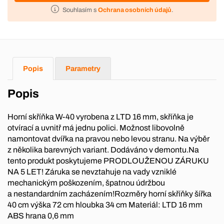
Souhlasím s
Ochrana osobních údajů
.
Popis
Parametry
Popis
Horní skříňka W-40 vyrobena z LTD 16 mm, skříňka je
otvírací a uvnitř má jednu polici. Možnost libovolně
namontovat dvířka na pravou nebo levou stranu. Na výběr
z několika barevných variant. Dodáváno v demontu.Na
tento produkt poskytujeme PRODLOUŽENOU ZÁRUKU
NA 5 LET! Záruka se nevztahuje na vady vzniklé
mechanickým poškozením, špatnou údržbou
a nestandardním zacházením!Rozměry horní skříňky šířka
40 cm výška 72 cm hloubka 34 cm Materiál: LTD 16 mm
ABS hrana 0,6 mm