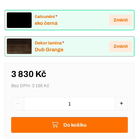
čalounění
*
Změnit
eko černá
Dekor lamina
*
Změnit
Dub Grange
3 830 Kč
Bez DPH:
3 165 Kč
Do košíku