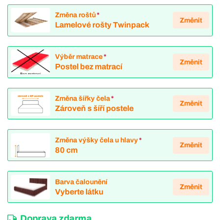
Změna roštů
*
Změnit
Lamelové rošty Twinpack
Výběr matrace
*
Změnit
Postel bez matrací
Změna šířky čela
*
Změnit
Zároveň s šíří postele
Změna výšky čela u hlavy
*
Změnit
80 cm
Barva čalounění
Změnit
Vyberte látku
Doprava zdarma