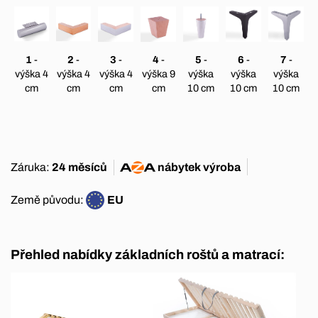
1
-
2
-
3
-
4
-
5
-
6
-
7
-
výška 4
výška 4
výška 4
výška 9
výška
výška
výška
cm
cm
cm
cm
10 cm
10 cm
10 cm
Záruka:
24 měsíců
nábytek
výroba
Země původu:
EU
Přehled nabídky základních roštů a matrací: