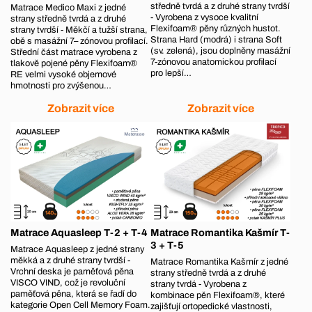
středně tvrdá a z druhé strany tvrdší
Matrace Medico Maxi z jedné
- Vyrobena z vysoce kvalitní
strany středně tvrdá a z druhé
Flexifoam® pěny různých hustot.
strany tvrdší - Měkčí a tužší strana,
Strana Hard (modrá) i strana Soft
obě s masážní 7– zónovou profilací.
(sv. zelená), jsou doplněny masážní
Střední část matrace vyrobena z
7-zónovou anatomickou profilací
tlakově pojené pěny Flexifoam®
pro lepší…
RE velmi vysoké objemové
hmotnosti pro zvýšenou…
Zobrazit více
Zobrazit více
Matrace Aquasleep T-2 + T-4
Matrace Romantika Kašmír T-
3 + T-5
Matrace Aquasleep z jedné strany
měkká a z druhé strany tvrdší -
Matrace Romantika Kašmír z jedné
Vrchní deska je paměťová pěna
strany středně tvrdá a z druhé
VISCO VIND, což je revoluční
strany tvrdá - Vyrobena z
paměťová pěna, která se řadí do
kombinace pěn Flexifoam®, které
kategorie Open Cell Memory Foam.
zajišťují ortopedické vlastnosti,