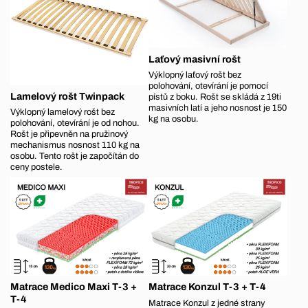
Laťový masivní rošt
Výklopný laťový rošt bez
polohování, otevírání je pomocí
Lamelový rošt Twinpack
pístů z boku. Rošt se skládá z 19ti
masivních latí a jeho nosnost je 150
Výklopný lamelový rošt bez
kg na osobu.
polohování, otevírání je od nohou.
Rošt je připevněn na pružinový
mechanismus nosnost 110 kg na
osobu. Tento rošt je započítán do
ceny postele.
Matrace Medico Maxi T-3 +
Matrace Konzul T-3 + T-4
T-4
Matrace Konzul z jedné strany