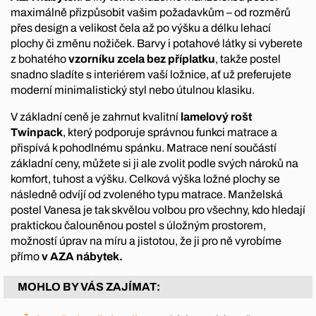
maximálně přizpůsobit vašim požadavkům – od rozměrů
přes design a velikost čela až po výšku a délku lehací
plochy či změnu nožiček. Barvy i potahové látky si vyberete
z bohatého
vzorníku zcela bez příplatku
, takže postel
snadno sladíte s interiérem vaší ložnice, ať už preferujete
moderní minimalistický styl nebo útulnou klasiku.
V základní ceně je zahrnut kvalitní
lamelový rošt
Twinpack
, který podporuje správnou funkci matrace a
přispívá k pohodlnému spánku. Matrace není součástí
základní ceny, můžete si ji ale zvolit podle svých nároků na
komfort, tuhost a výšku. Celková výška ložné plochy se
následně odvíjí od zvoleného typu matrace. Manželská
postel Vanesa je tak skvělou volbou pro všechny, kdo hledají
praktickou čalouněnou postel s úložným prostorem,
možností úprav na míru a jistotou, že ji pro ně vyrobíme
přímo
v AZA nábytek.
MOHLO BY VÁS ZAJÍMAT: