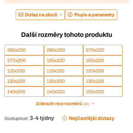
Dotaz na zboží
Popis a parametry
Další rozměry tohoto produktu
280x220
280x200
270x220
270x200
100x220
100x200
110x200
110x220
120x200
120x220
130x200
130x220
140x200
140x220
150x200
Zobrazit více rozměrů
(24)
3-4 týdny
Nejčastější dotazy
Dostupnost: