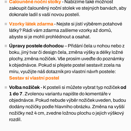
Čalouněné noční stolky
- Nabízíme také možnost
zakoupit čalouněný noční stolek ve stejných barvách, aby
dokonale ladil s vaší novou postelí.
Vzorky látek zdarma
- Nejste si jistí výběrem potahové
látky? Rádi vám zdarma zašleme vzorky až domů,
abyste si je mohli prohlédnout a osahat.
Úpravy postele dohodou
– Přidání čela u nohou nebo z
boku, jiný tvar či design čela, změna výšky a délky ložné
plochy, změna nožiček. Vše prosím uveďte do poznámky
k objednávce. Pokud si přejete postel sestavit zcela na
míru, využijte náš dotazník pro vlastní návrh postele:
Sestav si vlastní postel
Volba nožiček
- K posteli si můžete vybrat typ nožiček
od
1 do 7
. Zvolenou variantu napište do komentáře v
objednávce. Pokud nebude výběr nožiček uveden, budou
dodány nožičky podle hlavního obrázku. Změna na vyšší
nožičky než 4 cm, zvedne ložnou plochu o jejich výškový
rozdíl.