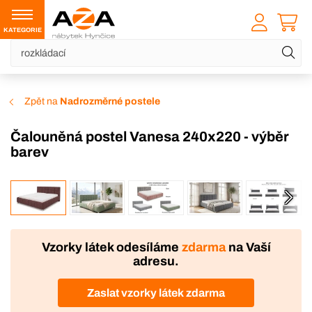
KATEGORIE
Zpět na
Nadrozměrné postele
Čalouněná postel Vanesa 240x220 - výběr
barev
VÝROBA
DOPRAVA ZDARMA
Vzorky látek odesíláme
zdarma
na Vaší
adresu.
Zaslat vzorky látek zdarma