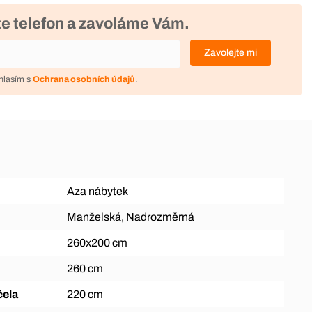
e telefon a zavoláme Vám.
Zavolejte mi
hlasím s
Ochrana osobních údajů
.
Aza nábytek
Manželská, Nadrozměrná
260x200 cm
260 cm
čela
220 cm