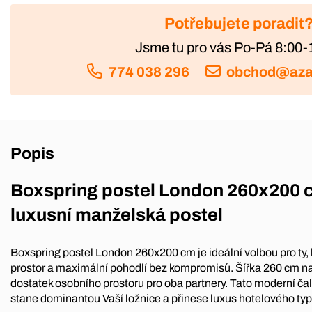
Potřebujete poradit
Jsme tu pro vás Po-Pá 8:00-
774 038 296
obchod@aza
Popis
Boxspring postel London 260x200 c
luxusní manželská postel
Boxspring postel London 260x200 cm je ideální volbou pro ty, 
prostor a maximální pohodlí bez kompromisů. Šířka 260 cm na
dostatek osobního prostoru pro oba partnery. Tato moderní ča
stane dominantou Vaší ložnice a přinese luxus hotelového t