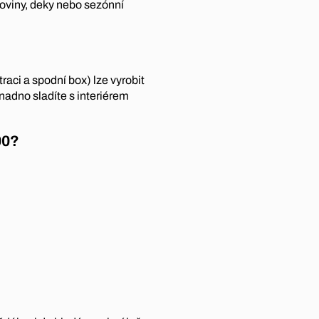
koviny, deky nebo sezónní
raci a spodní box) lze vyrobit
nadno sladíte s interiérem
00?