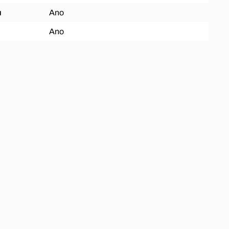
ů
Ano
Ano