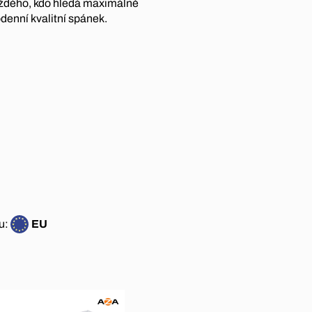
aždého, kdo hledá maximálně
denní kvalitní spánek.
u:
EU