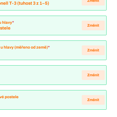
Změnit
nell T-3 (tuhost 3 z 1–5)
u hlavy
*
Změnit
ostele
 u hlavy (měřeno od země)
*
Změnit
Změnit
vé postele
Změnit