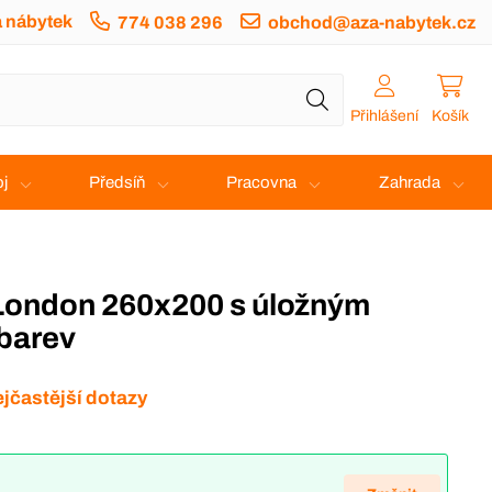
a nábytek
774 038 296
obchod@aza-nabytek.cz
Přihlášení
Košík
j
Předsíň
Pracovna
Zahrada
 barev
jčastější dotazy