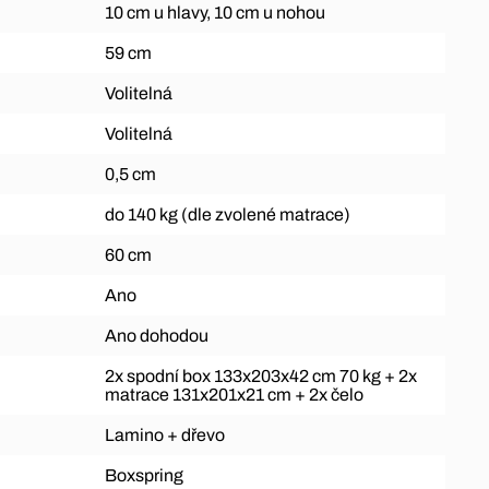
10 cm u hlavy, 10 cm u nohou
59 cm
Volitelná
Volitelná
0,5 cm
do 140 kg (dle zvolené matrace)
60 cm
Ano
Ano dohodou
2x spodní box 133x203x42 cm 70 kg + 2x
matrace 131x201x21 cm + 2x čelo
Lamino + dřevo
Boxspring