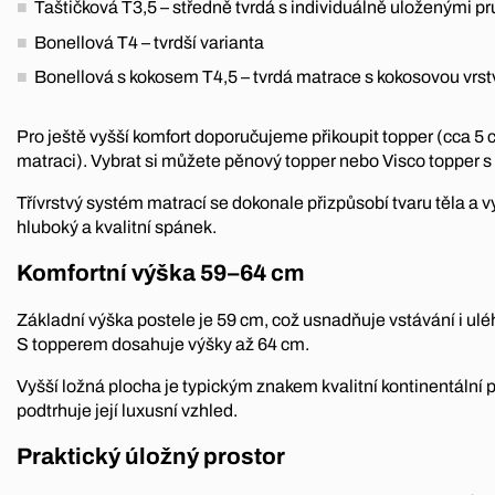
Taštičková T3,5 – středně tvrdá s individuálně uloženými p
Bonellová T4 – tvrdší varianta
Bonellová s kokosem T4,5 – tvrdá matrace s kokosovou vrs
Pro ještě vyšší komfort doporučujeme přikoupit topper (cca 5
matraci). Vybrat si můžete pěnový topper nebo Visco topper
Třívrstvý systém matrací se dokonale přizpůsobí tvaru těla a v
hluboký a kvalitní spánek.
Komfortní výška 59–64 cm
Základní výška postele je 59 cm, což usnadňuje vstávání i ulé
S topperem dosahuje výšky až 64 cm.
Vyšší ložná plocha je typickým znakem kvalitní kontinentální 
podtrhuje její luxusní vzhled.
Praktický úložný prostor