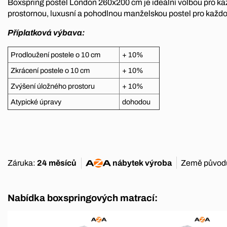
Boxspring postel London 260x200 cm je ideální volbou pro k
prostornou, luxusní a pohodlnou manželskou postel pro každo
Příplatková výbava:
Prodloužení postele o 10 cm
+ 10%
Zkrácení postele o 10 cm
+ 10%
Zvýšení úložného prostoru
+ 10%
Atypické úpravy
dohodou
Záruka:
24 měsíců
nábytek
výroba
Země původ
Nabídka boxspringových matrací: