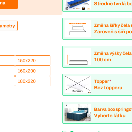
rma
Středně tvrdá bo
Změna šířky čela 
rametry
Zároveň s šíří p
Změna výšky čela
100 cm
150x220
160x200
0
180x220
Topper
*
Bez topperu
Barva boxspringo
Vyberte látku