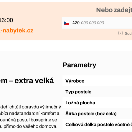
?
Nebo zadejt
16:00
+420
-nabytek.cz
Sou
Parametry
m – extra velká
Výrobce
Typ postele
Ložná plocha
kteří chtějí opravdu výjimečný
bízí nadstandardní komfort a
Šířka postele (bez čela)
louněná postel boxspring se
Celková délka postele včetně 
ypu přímo do Vašeho domova.