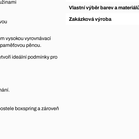
ružinami
Vlastní výběr barev a materiál
Zakázková výroba
tvou
 cm vysokou vyrovnávací
 s paměťovou pěnou.
ytvoří ideální podmínky pro
hání.
postele boxspring a zároveň