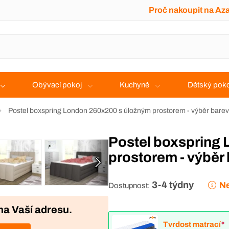
Proč nakoupit na Az
Obývací pokoj
Kuchyně
Dětský poko
Postel boxspring London 260x200 s úložným prostorem - výběr barev
Postel boxspring London 260x200 s úložným
prostorem - výběr
3-4 týdny
Ne
Dostupnost:
na Vaší adresu.
Tvrdost matrací
*