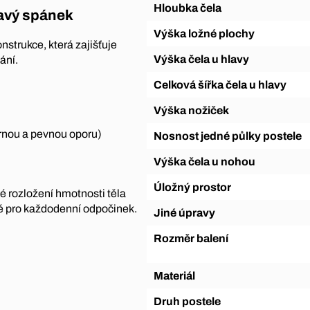
Hloubka čela
ravý spánek
Výška ložné plochy
nstrukce, která zajišťuje
Výška čela u hlavy
ání.
Celková šířka čela u hlavy
Výška nožiček
rnou a pevnou oporu)
Nosnost jedné půlky postele
Výška čela u nohou
Úložný prostor
 rozložení hmotnosti těla
é pro každodenní odpočinek.
Jiné úpravy
Rozměr balení
Materiál
Druh postele