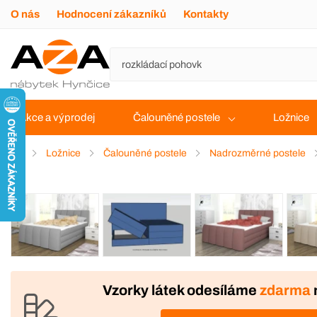
O nás
Hodnocení zákazníků
Kontakty
Akce a výprodej
Čalouněné postele
Ložnice
Ložnice
Čalouněné postele
Nadrozměrné postele
VÝROBA
DOPRAVA ZDARMA
Vzorky látek odesíláme
zdarma