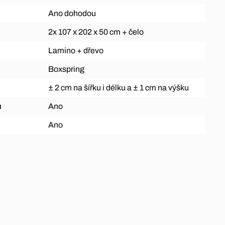
Ano dohodou
2x 107 x 202 x 50 cm + čelo
Lamino + dřevo
Boxspring
± 2 cm na šířku i délku a ± 1 cm na výšku
ů
Ano
Ano