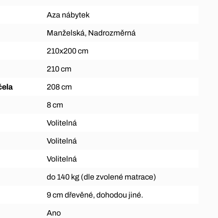
Aza nábytek
Manželská, Nadrozměrná
210x200 cm
210 cm
čela
208 cm
8 cm
Volitelná
Volitelná
Volitelná
do 140 kg (dle zvolené matrace)
9 cm dřevěné, dohodou jiné.
Ano