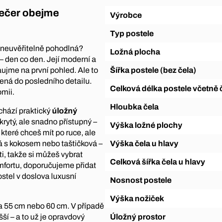
večer obejme
Výrobce
Typ postele
é neuvěřitelně pohodlná?
Ložná plocha
– den co den. Její moderní a
ujme na první pohled. Ale to
Šířka postele (bez čela)
ená do posledního detailu.
Celková délka postele včetně 
omii.
Hloubka čela
chází praktický
úložný
krytý, ale snadno přístupný –
Výška ložné plochy
 které chceš mít po ruce, ale
á s kokosem nebo taštičková –
Výška čela u hlavy
ti, takže si můžeš vybrat
Celková šířka čela u hlavy
mfortu, doporučujeme přidat
stel v doslova luxusní
Nosnost postele
Výška nožiček
na 55 cm nebo 60 cm. V případě
ší – a to už je opravdový
Úložný prostor