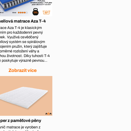
ellová matrace Aza T-4
ace Aza T‑4 je klasickým
ním pro každodenní pevný
nek. Využívá osvědčený
llový systém se spirálovým
ojením pružin, který zajišťuje
oměrné rozložení váhy a
hou životnost. Díky tuhosti T‑4
) poskytuje výrazně pevnou…
Zobrazit více
per z paměťové pěny
nič matrace je vyroben z