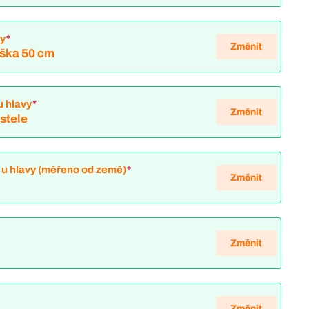
hy
*
Změnit
ýška 50 cm
u hlavy
*
Změnit
ostele
 u hlavy (měřeno od země)
*
Změnit
Změnit
Změnit