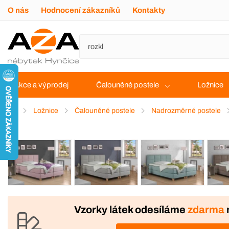
O nás
Hodnocení zákazníků
Kontakty
Akce a výprodej
Čalouněné postele
Ložnice
Ložnice
Čalouněné postele
Nadrozměrné postele
VÝROBA
Vzorky látek odesíláme
zdarma