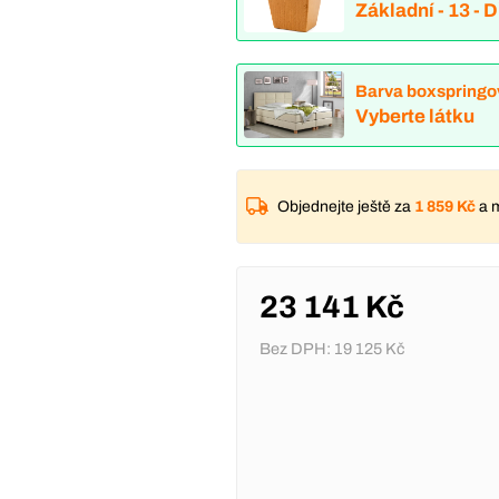
Základní - 13 - 
Barva boxspringo
Vyberte látku
Objednejte ještě za
1 859 Kč
a 
23 141 Kč
Bez DPH:
19 125 Kč