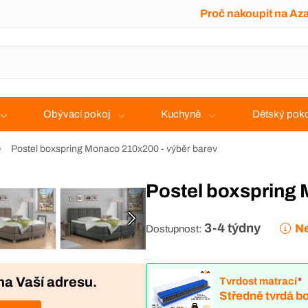
Proč nakoupit na Az
Obývací pokoj
Kuchyně
Dětský poko
Postel boxspring Monaco 210x200 - výběr barev
Postel boxspring
3-4 týdny
Ne
Dostupnost:
na Vaší adresu.
Tvrdost matrací
*
Středně tvrdá bo