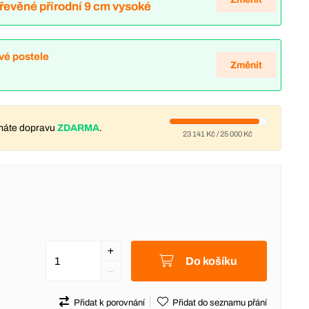
Dřevěné přírodní 9 cm vysoké
vé postele
Změnit
máte dopravu
ZDARMA
.
23 141 Kč
/
25 000 Kč
Do košíku
Přidat k porovnání
Přidat do seznamu přání