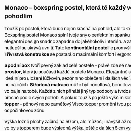
Monaco – boxspring postel, která tě každý 
pohodlím
Toužíš po posteli, která bude nejen krásná na pohled, ale tak
Boxspring postel Monaco splní tvoje sny o perfektním spánku 
elegantní design snadno zapadne do jakéhokoliv interiéru a za
nejlepší se skrývá uvnitř. Tato
kontinentální postel
je promyšl
Třívrstvá konstrukce
se postará o maximální komfort i ergon
Spodní box
tvoří pevný základ celé postele – právě zde se na
prostor
, který je součástí každé postele Monaco. Elegantně s
ideální pro uložení lůžkovin, sezónního oblečení i dalších věcí,
ne na očích.
Středová matrace
může být bonellová, bonellov
volba je na tobě. Každá z nich přináší jiný typ podpory a tvrdos
přesně podle svých potřeb. A pokud toužíš po ještě vyšším ko
topper
– pěnový nebo paměťový Visco topper promění tvou po
odpočinkovou zónu.
Výška ložné plochy začíná na 50 cm, ale můžeš ji navýšit až 
volby s topperem bude výsledná výška ještě o dalších 5 cm vyš