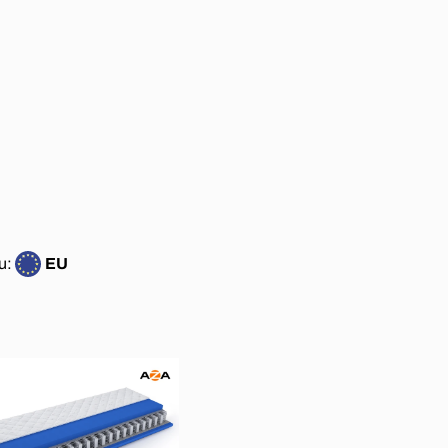
u:
EU