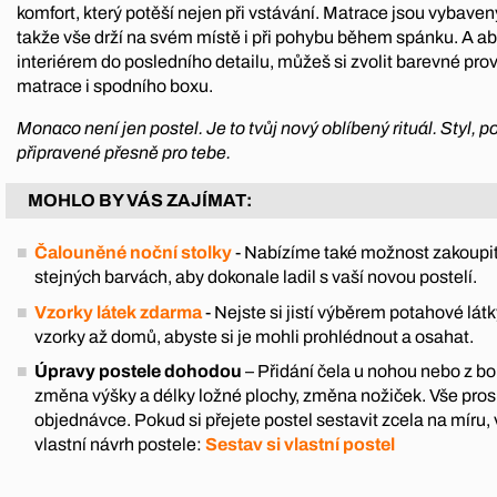
komfort, který potěší nejen při vstávání. Matrace jsou vybave
takže vše drží na svém místě i při pohybu během spánku. A aby
interiérem do posledního detailu, můžeš si zvolit barevné prov
matrace i spodního boxu.
Monaco není jen postel. Je to tvůj nový oblíbený rituál. Styl, 
připravené přesně pro tebe.
MOHLO BY VÁS ZAJÍMAT:
Čalouněné noční stolky
- Nabízíme také možnost zakoupit
stejných barvách, aby dokonale ladil s vaší novou postelí.
Vzorky látek zdarma
- Nejste si jistí výběrem potahové l
vzorky až domů, abyste si je mohli prohlédnout a osahat.
Úpravy postele dohodou
– Přidání čela u nohou nebo z boku
změna výšky a délky ložné plochy, změna nožiček. Vše pro
objednávce. Pokud si přejete postel sestavit zcela na míru, 
vlastní návrh postele:
Sestav si vlastní postel