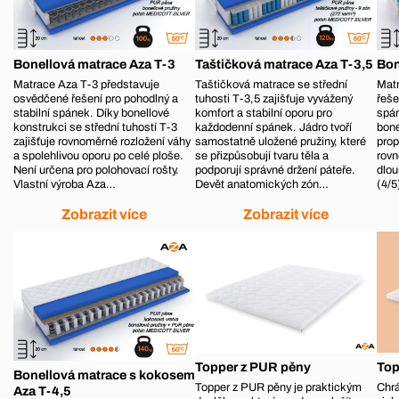
Bonellová matrace Aza T-3
Taštičková matrace Aza T-3,5
Bon
Matrace Aza T-3 představuje
Taštičková matrace se střední
Matr
osvědčené řešení pro pohodlný a
tuhosti T-3,5 zajišťuje vyvážený
řeše
stabilní spánek. Díky bonellové
komfort a stabilní oporu pro
spá
konstrukci se střední tuhostí T-3
každodenní spánek. Jádro tvoří
bone
zajišťuje rovnoměrné rozložení váhy
samostatně uložené pružiny, které
prop
a spolehlivou oporu po celé ploše.
se přizpůsobují tvaru těla a
rovn
Není určena pro polohovací rošty.
podporují správné držení páteře.
dlou
Vlastní výroba Aza…
Devět anatomických zón…
(4/5
Zobrazit více
Zobrazit více
Topper z PUR pěny
Top
Bonellová matrace s kokosem
Topper z PUR pěny je praktickým
Chrá
Aza T-4,5