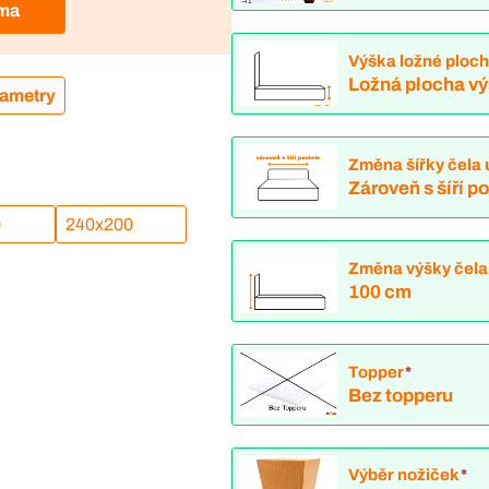
rma
Výška ložné ploc
Ložná plocha v
rametry
Změna šířky čela 
Zároveň s šíří p
0
240x200
Změna výšky čela
100 cm
Topper
*
Bez topperu
Výběr nožiček
*