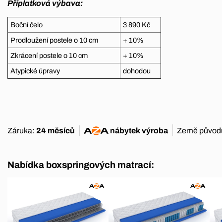
Příplatková výbava:
Boční čelo
3 890 Kč
Prodloužení postele o 10 cm
+ 10%
Zkrácení postele o 10 cm
+ 10%
Atypické úpravy
dohodou
Záruka:
24 měsíců
nábytek
výroba
Země původ
Nabídka boxspringových matrací: