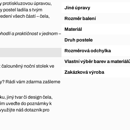
ny protiskluzovou úpravou,
Jiné úpravy
 postel ladila s tvým
edení všech částí – čela,
Rozměr balení
Materiál
pohodlí a praktičnost v jednom –
Druh postele
Rozměrová odchylka
Vlastní výběr barev a materiál
 čalouněný noční stolek ve
Zakázková výroba
átky? Rádi vám zdarma zašleme
, jiný tvar či design čela,
sím uveďte do poznámky k
využijte náš dotazník pro