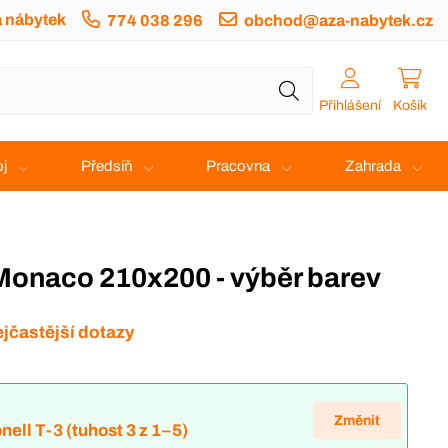
a nábytek
774 038 296
obchod@aza-nabytek.cz
Přihlášení
Košík
j
Předsíň
Pracovna
Zahrada
 Monaco 210x200 - výběr barev
jčastější dotazy
Změnit
nell T-3 (tuhost 3 z 1–5)