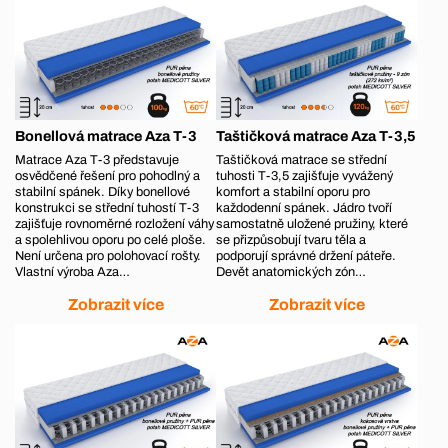
Bonellová matrace Aza T-3
Taštičková matrace Aza T-3,5
Matrace Aza T-3 představuje
Taštičková matrace se střední
osvědčené řešení pro pohodlný a
tuhosti T-3,5 zajišťuje vyvážený
stabilní spánek. Díky bonellové
komfort a stabilní oporu pro
konstrukci se střední tuhostí T-3
každodenní spánek. Jádro tvoří
zajišťuje rovnoměrné rozložení váhy
samostatně uložené pružiny, které
a spolehlivou oporu po celé ploše.
se přizpůsobují tvaru těla a
Není určena pro polohovací rošty.
podporují správné držení páteře.
Vlastní výroba Aza…
Devět anatomických zón…
Zobrazit více
Zobrazit více