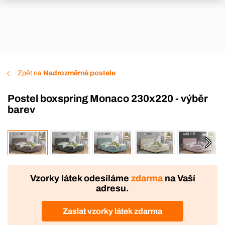
Zpět na
Nadrozměrné postele
Postel boxspring Monaco 230x220 - výběr
barev
VÝROBA
DOPRAVA ZDARMA
Vzorky látek odesíláme
zdarma
na Vaší
adresu.
Zaslat vzorky látek zdarma