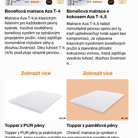
Bonellová matrace Aza T-4
Bonellová matrace s
kokosem Aza T-4,5
Matrace Aza T‑4 je klasickým
řešením pro každodenní pevný
Matrace Aza T‑4,5 nabízí
spánek. Využívá osvědčený
mimořádně pevnou oporu pro ty,
bonellový systém se spirálovým
kteří upřednostňují tvrdé spaní bez
propojením pružin, který zajišťuje
kompromisů. Je vybavena
rovnoměrné rozložení váhy a
klasickým systémem bonellových
dlouhou životnost. Díky tuhosti T‑4
pružin a zpevněna přírodní
(4/5) poskytuje výrazně pevnou…
kokosovou vrstvou, která zajišťuje
vysokou tuhost, dlouhou životnost
a…
Zobrazit více
Zobrazit více
Topper z PUR pěny
Topper z paměťové pěny
Topper z PUR pěny je praktickým
Chránič matrace je vyroben z
doplňkem, který snadno položíte na
viskoelastické paměťové pěny,