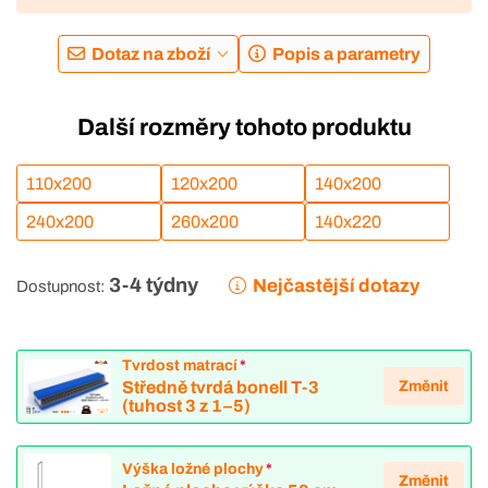
Dotaz na zboží
Popis a parametry
Další rozměry tohoto produktu
110x200
120x200
140x200
240x200
260x200
140x220
3-4 týdny
Nejčastější dotazy
Dostupnost:
Tvrdost matrací
*
Změnit
Středně tvrdá bonell T-3
(tuhost 3 z 1–5)
Výška ložné plochy
*
Změnit