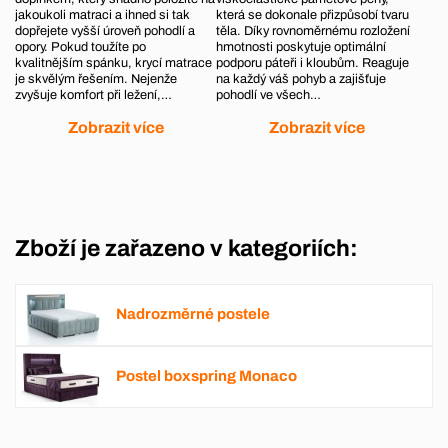
jakoukoli matraci a ihned si tak
která se dokonale přizpůsobí tvaru
dopřejete vyšší úroveň pohodlí a
těla. Díky rovnoměrnému rozložení
opory. Pokud toužíte po
hmotnosti poskytuje optimální
kvalitnějším spánku, krycí matrace
podporu páteři i kloubům. Reaguje
je skvělým řešením. Nejenže
na každý váš pohyb a zajišťuje
zvyšuje komfort při ležení,…
pohodlí ve všech…
Zobrazit více
Zobrazit více
Zboží je zařazeno v kategoriích:
Nadrozměrné postele
Postel boxspring Monaco