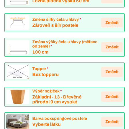
Ložná plocha výška 50 cm
Změna šířky čela u hlavy
*
Změnit
Zároveň s šíří postele
Změna výšky čela u hlavy (měřeno
od země)
*
Změnit
100 cm
Topper
*
Změnit
Bez topperu
Výběr nožiček
*
Změnit
Základní - 13 - Dřevěné
přírodní 9 cm vysoké
Barva boxspringové postele
Změnit
Vyberte látku