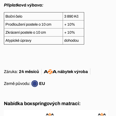
Příplatková výbava:
Boční čelo
3 890 Kč
Prodloužení postele o 10 cm
+ 10%
Zkrácení postele o 10 cm
+ 10%
Atypické úpravy
dohodou
Záruka:
24 měsíců
nábytek
výroba
Země původu:
EU
Nabídka boxspringových matrací: