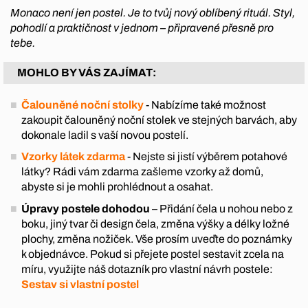
Monaco není jen postel. Je to tvůj nový oblíbený rituál. Styl,
pohodlí a praktičnost v jednom – připravené přesně pro
tebe.
MOHLO BY VÁS ZAJÍMAT:
Čalouněné noční stolky
- Nabízíme také možnost
zakoupit čalouněný noční stolek ve stejných barvách, aby
dokonale ladil s vaší novou postelí.
Vzorky látek zdarma
- Nejste si jistí výběrem potahové
látky? Rádi vám zdarma zašleme vzorky až domů,
abyste si je mohli prohlédnout a osahat.
Úpravy postele dohodou
– Přidání čela u nohou nebo z
boku, jiný tvar či design čela, změna výšky a délky ložné
plochy, změna nožiček. Vše prosím uveďte do poznámky
k objednávce. Pokud si přejete postel sestavit zcela na
míru, využijte náš dotazník pro vlastní návrh postele:
Sestav si vlastní postel