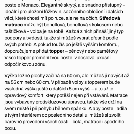
postele Monaco. Elegantně skrytý, ale snadno přístupný –
ideální pro uložení lůžkovin, sezónního oblečení i dalších
věcí, které chceš mít po ruce, ale ne na očích.
Středová
matrace
může být bonellová, bonellová s kokosem nebo
taštičková – volba je na tobě. Každá z nich přináší jiný typ
podpory a tvrdosti, takže si můžeš vybrat přesně podle
svých potřeb. A pokud toužíš po ještě vyšším komfortu,
doporučujeme přidat
topper
– pěnový nebo paměťový
Visco topper promění tvou postel v doslova luxusní
odpočinkovou zónu.
Výška ložné plochy začíná na 50 cm, ale můžeš ji navýšit až
na 55 cm nebo 60 cm. V případě volby s topperem bude
výsledná výška ještě o dalších 5 cm vyšší – a to už je
opravdový komfort, který potěší nejen při vstávání. Matrace
jsou vybaveny protiskluzovou úpravou, takže vše drží na
svém místě i při pohybu během spánku. A aby postel ladila
s tvým interiérem do posledního detailu, můžeš si zvolit
barevné provedení všech částí – čela, matrace i spodního
boxu.