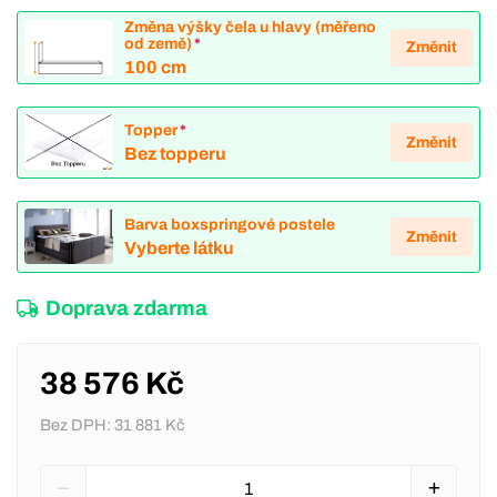
Změna výšky čela u hlavy (měřeno
od země)
*
Změnit
100 cm
Topper
*
Změnit
Bez topperu
Barva boxspringové postele
Změnit
Vyberte látku
Doprava zdarma
38 576 Kč
Bez DPH:
31 881 Kč