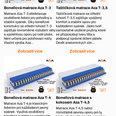
Bonellová matrace Aza T-3
Taštičková matrace Aza T-3,5
Matrace Aza T-3 představuje
Taštičková matrace se střední
osvědčené řešení pro pohodlný a
tuhosti T-3,5 zajišťuje vyvážený
stabilní spánek. Díky bonellové
komfort a stabilní oporu pro
konstrukci se střední tuhostí T-3
každodenní spánek. Jádro tvoří
zajišťuje rovnoměrné rozložení váhy
samostatně uložené pružiny, které
a spolehlivou oporu po celé ploše.
se přizpůsobují tvaru těla a
Není určena pro polohovací rošty.
podporují správné držení páteře.
Vlastní výroba Aza…
Devět anatomických zón…
Zobrazit více
Zobrazit více
Bonellová matrace Aza T-4
Bonellová matrace s
kokosem Aza T-4,5
Matrace Aza T‑4 je klasickým
řešením pro každodenní pevný
Matrace Aza T‑4,5 nabízí
spánek. Využívá osvědčený
mimořádně pevnou oporu pro ty,