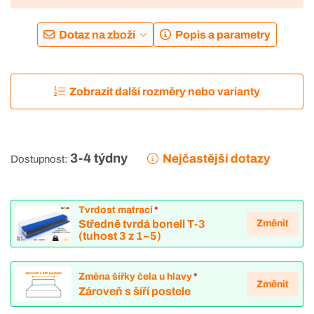
Dotaz na zboží
Popis a parametry
Zobrazit další rozměry nebo varianty
3-4 týdny
Nejčastější dotazy
Dostupnost:
Tvrdost matrací
*
Změnit
Středně tvrdá bonell T-3
(tuhost 3 z 1–5)
Změna šířky čela u hlavy
*
Změnit
Zároveň s šíří postele