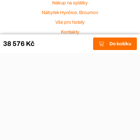
Nákup na splátky
Nábytek Hynčice, Broumov
Vše pro hotely
Kontakty
Přijímáme platební karty
38 576 Kč
Do košíku
Copyright © 2026
Aza nábytek
|
Nábytek Hynčice, Broumov