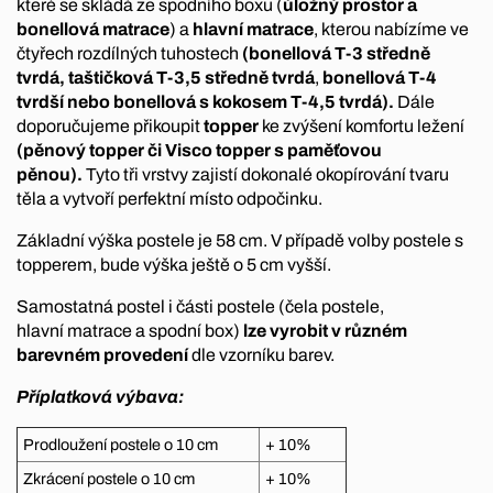
které se skládá ze spodního boxu (
úložný prostor a
bonellová matrace
) a
hlavní matrace
, kterou nabízíme ve
čtyřech rozdílných tuhostech
(bonellová T-3 středně
tvrdá, taštičková T-3,5 středně tvrdá
,
bonellová T-4
tvrdší nebo bonellová s kokosem T-4,5 tvrdá).
Dále
doporučujeme přikoupit
topper
ke zvýšení komfortu ležení
(pěnový topper či Visco topper s paměťovou
pěnou).
Tyto tři vrstvy zajistí dokonalé okopírování tvaru
těla a vytvoří perfektní místo odpočinku.
Základní výška postele je 58 cm. V případě volby postele s
topperem, bude výška ještě o 5 cm vyšší.
Samostatná postel i části postele (čela postele,
hlavní matrace a spodní box)
lze vyrobit v různém
barevném provedení
dle vzorníku barev.
Příplatková výbava:
Prodloužení postele o 10 cm
+ 10%
Zkrácení postele o 10 cm
+ 10%