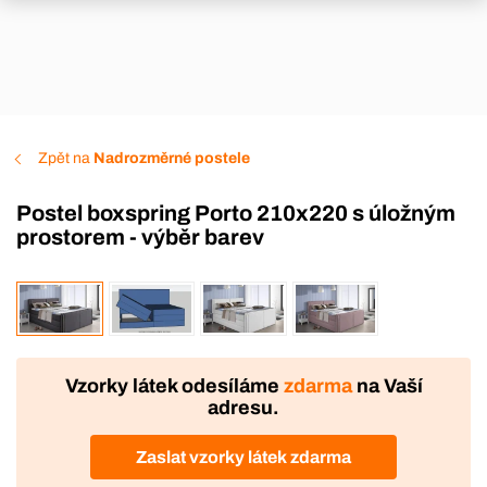
Zpět na
Nadrozměrné postele
Postel boxspring Porto 210x220 s úložným
prostorem - výběr barev
VÝROBA
DOPRAVA ZDARMA
Vzorky látek odesíláme
zdarma
na Vaší
adresu.
Zaslat vzorky látek zdarma