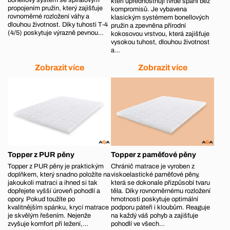
bonellový systém se spirálovým
kteří upřednostňují tvrdé spaní bez
propojením pružin, který zajišťuje
kompromisů. Je vybavena
rovnoměrné rozložení váhy a
klasickým systémem bonellových
dlouhou životnost. Díky tuhosti T‑4
pružin a zpevněna přírodní
(4/5) poskytuje výrazně pevnou…
kokosovou vrstvou, která zajišťuje
vysokou tuhost, dlouhou životnost
a…
Zobrazit více
Zobrazit více
Topper z PUR pěny
Topper z paměťové pěny
Topper z PUR pěny je praktickým
Chránič matrace je vyroben z
doplňkem, který snadno položíte na
viskoelastické paměťové pěny,
jakoukoli matraci a ihned si tak
která se dokonale přizpůsobí tvaru
dopřejete vyšší úroveň pohodlí a
těla. Díky rovnoměrnému rozložení
opory. Pokud toužíte po
hmotnosti poskytuje optimální
kvalitnějším spánku, krycí matrace
podporu páteři i kloubům. Reaguje
je skvělým řešením. Nejenže
na každý váš pohyb a zajišťuje
zvyšuje komfort při ležení,…
pohodlí ve všech…