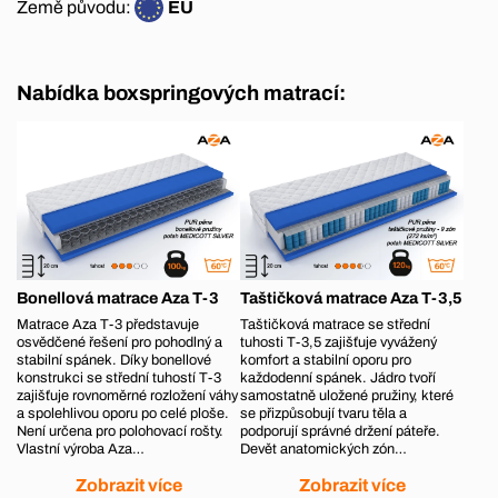
Země původu:
EU
Nabídka boxspringových matrací:
Bonellová matrace Aza T-3
Taštičková matrace Aza T-3,5
Matrace Aza T-3 představuje
Taštičková matrace se střední
osvědčené řešení pro pohodlný a
tuhosti T-3,5 zajišťuje vyvážený
stabilní spánek. Díky bonellové
komfort a stabilní oporu pro
konstrukci se střední tuhostí T-3
každodenní spánek. Jádro tvoří
zajišťuje rovnoměrné rozložení váhy
samostatně uložené pružiny, které
a spolehlivou oporu po celé ploše.
se přizpůsobují tvaru těla a
Není určena pro polohovací rošty.
podporují správné držení páteře.
Vlastní výroba Aza…
Devět anatomických zón…
Zobrazit více
Zobrazit více