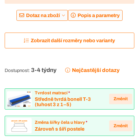
Dotaz na zboží
Popis a parametry
Zobrazit další rozměry nebo varianty
3-4 týdny
Nejčastější dotazy
Dostupnost:
Tvrdost matrací
*
Změnit
Středně tvrdá bonell T-3
(tuhost 3 z 1–5)
Změna šířky čela u hlavy
*
Změnit
Zároveň s šíří postele