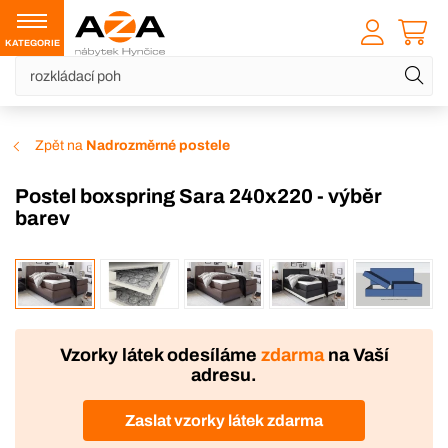
KATEGORIE
Zpět na
Nadrozměrné postele
Postel boxspring Sara 240x220 - výběr
barev
VÝROBA
DOPRAVA ZDARMA
Vzorky látek odesíláme
zdarma
na Vaší
adresu.
Zaslat vzorky látek zdarma