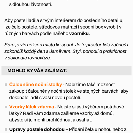
s dlouhou životností.
Aby postel ladila s tvým interiérem do posledního detailu,
lze čelo postele, středovou matraci i spodní box vyrobit v
různých barvách podle našeho
vzorníku
.
Sara je víc než jen místo ke spaní. Je to prostor, kde začneš i
zakončíš každý den s úsměvem. Styl, pohodlí a praktičnost
v dokonalé rovnováze.
MOHLO BY VÁS ZAJÍMAT:
Čalouněné noční stolky
- Nabízíme také možnost
zakoupit čalouněný noční stolek ve stejných barvách, aby
dokonale ladil s vaší novou postelí.
Vzorky látek zdarma
- Nejste si jistí výběrem potahové
látky? Rádi vám zdarma zašleme vzorky až domů,
abyste si je mohli prohlédnout a osahat.
Úpravy postele dohodou
– Přidání čela u nohou nebo z