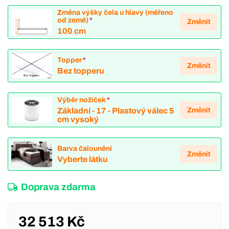
Změna výšky čela u hlavy (měřeno
od země)
*
Změnit
100 cm
Topper
*
Změnit
Bez topperu
Výběr nožiček
*
Změnit
Základní - 17 - Plastový válec 5
cm vysoký
Barva čalounění
Změnit
Vyberte látku
Doprava zdarma
32 513 Kč