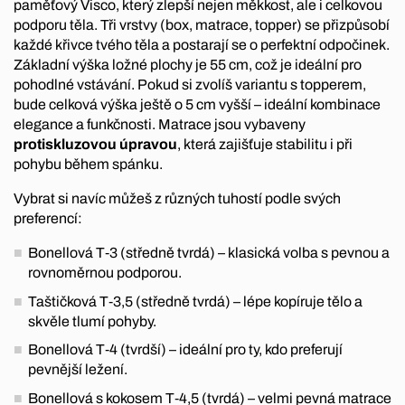
paměťový Visco, který zlepší nejen měkkost, ale i celkovou
podporu těla. Tři vrstvy (box, matrace, topper) se přizpůsobí
každé křivce tvého těla a postarají se o perfektní odpočinek.
Základní výška ložné plochy je 55 cm, což je ideální pro
pohodlné vstávání. Pokud si zvolíš variantu s topperem,
bude celková výška ještě o 5 cm vyšší – ideální kombinace
elegance a funkčnosti. Matrace jsou vybaveny
protiskluzovou úpravou
, která zajišťuje stabilitu i při
pohybu během spánku.
Vybrat si navíc můžeš z různých tuhostí podle svých
preferencí:
Bonellová T‑3 (středně tvrdá) – klasická volba s pevnou a
rovnoměrnou podporou.
Taštičková T‑3,5 (středně tvrdá) – lépe kopíruje tělo a
skvěle tlumí pohyby.
Bonellová T‑4 (tvrdší) – ideální pro ty, kdo preferují
pevnější ležení.
Bonellová s kokosem T‑4,5 (tvrdá) – velmi pevná matrace