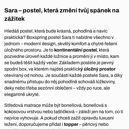
Sara – postel, která změní tvůj spánek na
zážitek
Hledáš postel, která bude krásná, pohodlná a navíc
praktická? Boxspring postel Sara ti nabídne všechno v
jednom – moderní design, skvělý komfort a chytré řešení
úložného prostoru. Je to
kontinentální postel
, která
pozvedne úroveň každé ložnice a promění ji v místo, kam
se budeš těšit každý večer. Základem postele je pevný
spodní box, ve kterém najdeš praktick
ý úložný prostor
otevíraný od nohou. Je součástí každé postele Sara, a díky
snadnému přístupu do něj pohodlně schováš lůžkoviny,
deky nebo třeba sezónní oblečení – vždy po ruce, ale
elegantně ukryté.
Středová matrace může být bonellová, bonellová s
kokosovou vrstvou nebo taštičková – záleží jen na tom, co ti
nejvíce vyhovuje. A pokud chceš zažít opravdu luxusní
ležení, doporučujeme přidat i
topper
– pěnový nebo