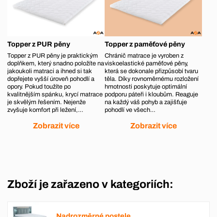
Topper z PUR pěny
Topper z paměťové pěny
Topper z PUR pěny je praktickým
Chránič matrace je vyroben z
doplňkem, který snadno položíte na
viskoelastické paměťové pěny,
jakoukoli matraci a ihned si tak
která se dokonale přizpůsobí tvaru
dopřejete vyšší úroveň pohodlí a
těla. Díky rovnoměrnému rozložení
opory. Pokud toužíte po
hmotnosti poskytuje optimální
kvalitnějším spánku, krycí matrace
podporu páteři i kloubům. Reaguje
je skvělým řešením. Nejenže
na každý váš pohyb a zajišťuje
zvyšuje komfort při ležení,…
pohodlí ve všech…
Zobrazit více
Zobrazit více
Zboží je zařazeno v kategoriích:
Nadrozměrné postele