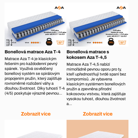
Bonellová matrace Aza T-4
Bonellová matrace s
kokosem Aza T-4,5
Matrace Aza T‑4 je klasickým
řešením pro každodenní pevný
Matrace Aza T‑4,5 nabízí
spánek. Využívá osvědčený
mimořádně pevnou oporu pro ty,
bonellový systém se spirálovým
kteří upřednostňují tvrdé spaní bez
propojením pružin, který zajišťuje
kompromisů. Je vybavena
rovnoměrné rozložení váhy a
klasickým systémem bonellových
dlouhou životnost. Díky tuhosti T‑4
pružin a zpevněna přírodní
(4/5) poskytuje výrazně pevnou…
kokosovou vrstvou, která zajišťuje
vysokou tuhost, dlouhou životnost
a…
Zobrazit více
Zobrazit více