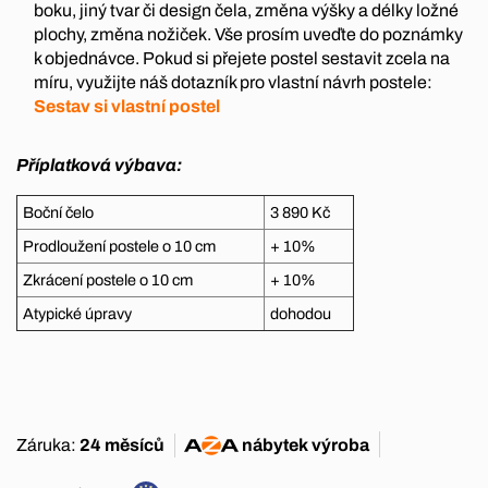
boku, jiný tvar či design čela, změna výšky a délky ložné
plochy, změna nožiček. Vše prosím uveďte do poznámky
k objednávce. Pokud si přejete postel sestavit zcela na
míru, využijte náš dotazník pro vlastní návrh postele:
Sestav si vlastní postel
Příplatková výbava:
Boční čelo
3 890 Kč
Prodloužení postele o 10 cm
+ 10%
Zkrácení postele o 10 cm
+ 10%
Atypické úpravy
dohodou
Záruka:
24 měsíců
nábytek
výroba