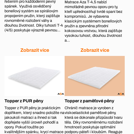
řešením pro každodenní pevný
Matrace Aza T‑4,5 nabízí
spánek. Využívá osvědčený
mimořádně pevnou oporu pro ty,
bonellový systém se spirálovým
kteří upřednostňují tvrdé spaní bez
propojením pružin, který zajišťuje
kompromisů. Je vybavena
rovnoměrné rozložení váhy a
klasickým systémem bonellových
dlouhou životnost. Díky tuhosti T‑4
pružin a zpevněna přírodní
(4/5) poskytuje výrazně pevnou…
kokosovou vrstvou, která zajišťuje
vysokou tuhost, dlouhou životnost
a…
Zobrazit více
Zobrazit více
Topper z PUR pěny
Topper z paměťové pěny
Topper z PUR pěny je praktickým
Chránič matrace je vyroben z
doplňkem, který snadno položíte na
viskoelastické paměťové pěny,
jakoukoli matraci a ihned si tak
která se dokonale přizpůsobí tvaru
dopřejete vyšší úroveň pohodlí a
těla. Díky rovnoměrnému rozložení
opory. Pokud toužíte po
hmotnosti poskytuje optimální
kvalitnějším spánku, krycí matrace
podporu páteři i kloubům. Reaguje