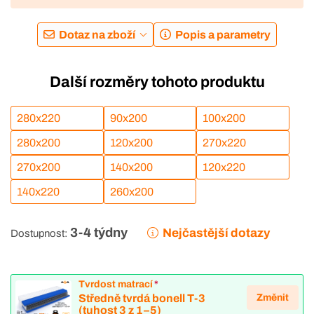
Dotaz na zboží
Popis a parametry
Další rozměry tohoto produktu
280x220
90x200
100x200
280x200
120x200
270x220
270x200
140x200
120x220
140x220
260x200
3-4 týdny
Nejčastější dotazy
Dostupnost:
Tvrdost matrací
*
Změnit
Středně tvrdá bonell T-3
(tuhost 3 z 1–5)