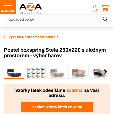
KATEGORIE
Zpět na
Nadrozměrné postele
Postel boxspring Stela 250x220 s úložným
prostorem - výběr barev
VÝROBA
DOPRAVA ZDARMA
Vzorky látek odesíláme
zdarma
na Vaší
adresu.
Zaslat vzorky látek zdarma