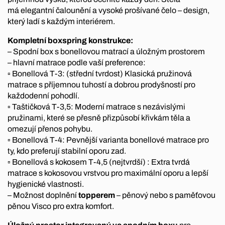
má elegantní čalounění a vysoké prošívané čelo – design,
který ladí s každým interiérem.
Kompletní boxspring konstrukce:
– Spodní box s bonellovou matrací a úložným prostorem
– hlavní matrace podle vaší preference:
▫ Bonellová T-3: (střední tvrdost) Klasická pružinová
matrace s příjemnou tuhostí a dobrou prodyšností pro
každodenní pohodlí.
▫ Taštičková T-3,5: Moderní matrace s nezávislými
pružinami, které se přesně přizpůsobí křivkám těla a
omezují přenos pohybu.
▫ Bonellová T-4: Pevnější varianta bonellové matrace pro
ty, kdo preferují stabilní oporu zad.
▫ Bonellová s kokosem T-4,5 (nejtvrdší) : Extra tvrdá
matrace s kokosovou vrstvou pro maximální oporu a lepší
hygienické vlastnosti.
– Možnost doplnění
topperem
– pěnový nebo s paměťovou
pěnou Visco pro extra komfort.