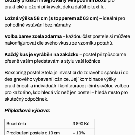
Úložný prostor integrovaný ve spodním boxu
pro
praktické uložení přikrývek, dek a dalšího textilu.
Ložná výška 58 cm (s topperem až 63 cm)
– ideální pro
pohodlné vstávání bez námahy.
Volba barev zcela zdarma
– každou část postele si můžete
nakonfigurovat dle svého vkusu ze vzorníku potahů.
Každý kus je vyráběn na zakázku
– postel přizpůsobíme
přesně vašim představám a stylu vaší ložnice.
Boxspring postel Stela je investicí do zdravého spánku i do
designového vybavení ložnice. Její kombinace výšky,
praktičnosti a individuální konfigurace ji činí skvělou volbou
pro každého, kdo hledá víc než jen postel – hledá místo pro
skutečný odpočinek.
Příplatková výbava:
Boční čelo
3 890 Kč
Prodloužení postele o 10 cm
+ 10%