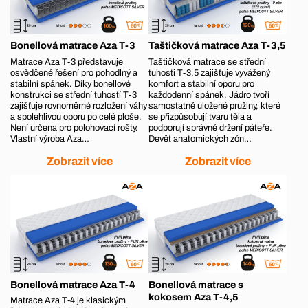
Bonellová matrace Aza T-3
Taštičková matrace Aza T-3,5
Matrace Aza T-3 představuje
Taštičková matrace se střední
osvědčené řešení pro pohodlný a
tuhosti T-3,5 zajišťuje vyvážený
stabilní spánek. Díky bonellové
komfort a stabilní oporu pro
konstrukci se střední tuhostí T-3
každodenní spánek. Jádro tvoří
zajišťuje rovnoměrné rozložení váhy
samostatně uložené pružiny, které
a spolehlivou oporu po celé ploše.
se přizpůsobují tvaru těla a
Není určena pro polohovací rošty.
podporují správné držení páteře.
Vlastní výroba Aza…
Devět anatomických zón…
Zobrazit více
Zobrazit více
Bonellová matrace Aza T-4
Bonellová matrace s
kokosem Aza T-4,5
Matrace Aza T‑4 je klasickým