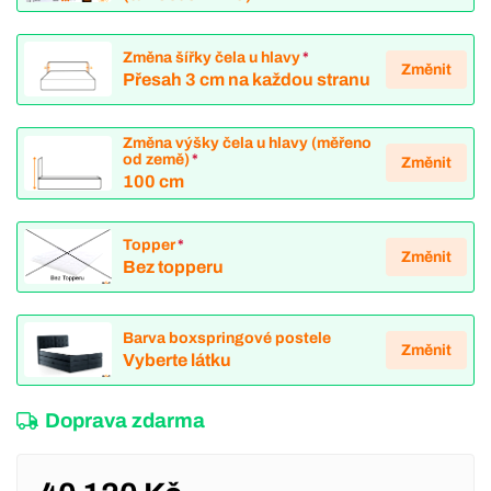
Změna šířky čela u hlavy
*
Změnit
Přesah 3 cm na každou stranu
Změna výšky čela u hlavy (měřeno
od země)
*
Změnit
100 cm
Topper
*
Změnit
Bez topperu
Barva boxspringové postele
Změnit
Vyberte látku
Doprava zdarma