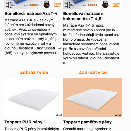
Bonellová matrace Aza T-4
Bonellová matrace s
kokosem Aza T-4,5
Matrace Aza T‑4 je klasickým
řešením pro každodenní pevný
Matrace Aza T‑4,5 nabízí
spánek. Využívá osvědčený
mimořádně pevnou oporu pro ty,
bonellový systém se spirálovým
kteří upřednostňují tvrdé spaní bez
propojením pružin, který zajišťuje
kompromisů. Je vybavena
rovnoměrné rozložení váhy a
klasickým systémem bonellových
dlouhou životnost. Díky tuhosti T‑4
pružin a zpevněna přírodní
(4/5) poskytuje výrazně pevnou…
kokosovou vrstvou, která zajišťuje
vysokou tuhost, dlouhou životnost
a…
Zobrazit více
Zobrazit více
Topper z PUR pěny
Topper z paměťové pěny
Topper z PUR pěny je praktickým
Chránič matrace je vyroben z