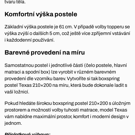
tvaru těla.
Komfortní výška postele
Základní výška postele je 61 cm. V případě volby topperu se
výška zvýší o dalších 5 cm, což ještě více zpříjemní vstávání
i každodenní používání.
Barevné provedení na míru
Samostatnou postel i jednotlivé části (čelo postele, hlavní
matraci a spodní box) lze vyrobit v různém barevném
provedení dle vzorníku barev. Vytvoříte si tak boxspring
postel Texas 210×200 na míru, která bude dokonale ladit s
vaší ložnicí.
Pokud hledáte širokou boxspring postel 210×200 s úložným
prostorem a možností volby tuhosti matrace, model Texas
vám nabídne maximální prostor, komfort i moderní design v
jednom.
Příplatková výbava: