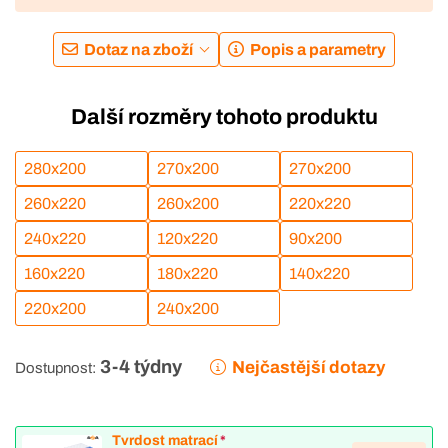
Dotaz na zboží
Popis a parametry
Další rozměry tohoto produktu
280x200
270x200
270x200
260x220
260x200
220x220
240x220
120x220
90x200
160x220
180x220
140x220
220x200
240x200
3-4 týdny
Nejčastější dotazy
Dostupnost:
Tvrdost matrací
*