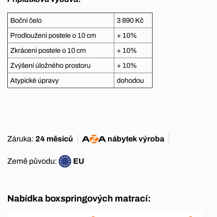
Boční čelo
3 890 Kč
Prodloužení postele o 10 cm
+ 10%
Zkrácení postele o 10 cm
+ 10%
Zvýšení úložného prostoru
+ 10%
Atypické úpravy
dohodou
Záruka:
24 měsíců
nábytek
výroba
Země původu:
EU
Nabídka boxspringových matrací: