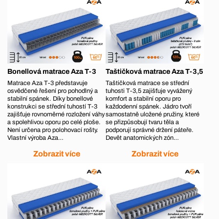
Bonellová matrace Aza T-3
Taštičková matrace Aza T-3,5
Matrace Aza T-3 představuje
Taštičková matrace se střední
osvědčené řešení pro pohodlný a
tuhosti T-3,5 zajišťuje vyvážený
stabilní spánek. Díky bonellové
komfort a stabilní oporu pro
konstrukci se střední tuhostí T-3
každodenní spánek. Jádro tvoří
zajišťuje rovnoměrné rozložení váhy
samostatně uložené pružiny, které
a spolehlivou oporu po celé ploše.
se přizpůsobují tvaru těla a
Není určena pro polohovací rošty.
podporují správné držení páteře.
Vlastní výroba Aza…
Devět anatomických zón…
Zobrazit více
Zobrazit více