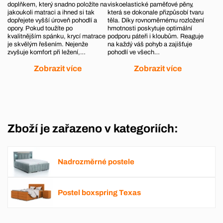
doplňkem, který snadno položíte na
viskoelastické paměťové pěny,
jakoukoli matraci a ihned si tak
která se dokonale přizpůsobí tvaru
dopřejete vyšší úroveň pohodlí a
těla. Díky rovnoměrnému rozložení
opory. Pokud toužíte po
hmotnosti poskytuje optimální
kvalitnějším spánku, krycí matrace
podporu páteři i kloubům. Reaguje
je skvělým řešením. Nejenže
na každý váš pohyb a zajišťuje
zvyšuje komfort při ležení,…
pohodlí ve všech…
Zobrazit více
Zobrazit více
Zboží je zařazeno v kategoriích:
Nadrozměrné postele
Postel boxspring Texas