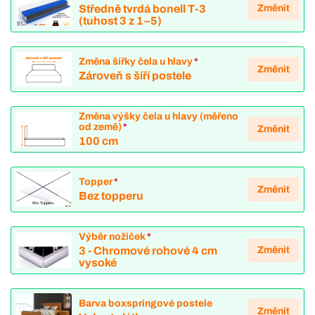
Změnit
Středně tvrdá bonell T-3
(tuhost 3 z 1–5)
Změna šířky čela u hlavy
*
Změnit
Zároveň s šíří postele
Změna výšky čela u hlavy (měřeno
od země)
*
Změnit
100 cm
Topper
*
Změnit
Bez topperu
Výběr nožiček
*
Změnit
3 - Chromové rohové 4 cm
vysoké
Barva boxspringové postele
Změnit