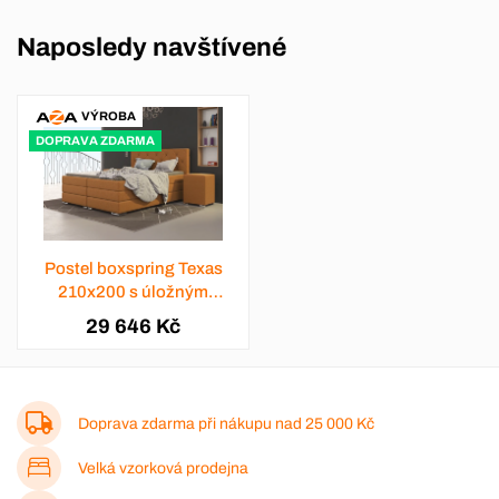
Naposledy navštívené
VÝROBA
DOPRAVA ZDARMA
Postel boxspring Texas
210x200 s úložným
prostorem - výběr barev
29 646 Kč
Doprava zdarma při nákupu nad
25 000 Kč
Velká vzorková prodejna