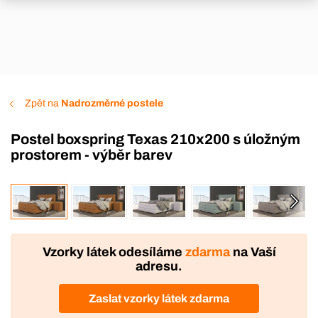
Zpět na
Nadrozměrné postele
Postel boxspring Texas 210x200 s úložným
prostorem - výběr barev
VÝROBA
DOPRAVA ZDARMA
Vzorky látek odesíláme
zdarma
na Vaší
adresu.
Zaslat vzorky látek zdarma