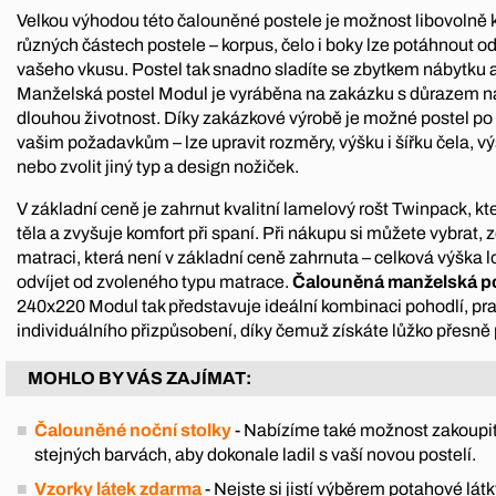
Velkou výhodou této čalouněné postele je možnost libovolně 
různých částech postele – korpus, čelo i boky lze potáhnout o
vašeho vkusu. Postel tak snadno sladíte se zbytkem nábytku a
Manželská postel Modul je vyráběna na zakázku s důrazem na
dlouhou životnost. Díky zakázkové výrobě je možné postel po
vašim požadavkům – lze upravit rozměry, výšku i šířku čela, vý
nebo zvolit jiný typ a design nožiček.
V základní ceně je zahrnut kvalitní lamelový rošt Twinpack, k
těla a zvyšuje komfort při spaní. Při nákupu si můžete vybrat, zd
matraci, která není v základní ceně zahrnuta – celková výška 
odvíjet od zvoleného typu matrace.
Čalouněná manželská p
240x220 Modul tak představuje ideální kombinaci pohodlí, pra
individuálního přizpůsobení, díky čemuž získáte lůžko přesně 
MOHLO BY VÁS ZAJÍMAT:
Čalouněné noční stolky
- Nabízíme také možnost zakoupit
stejných barvách, aby dokonale ladil s vaší novou postelí.
Vzorky látek zdarma
- Nejste si jistí výběrem potahové l