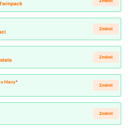
Změnit
 Twinpack
Změnit
ací
*
Změnit
ostele
u hlavy
*
Změnit
Změnit