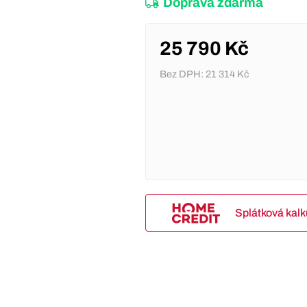
Doprava zdarma
25 790 Kč
Bez DPH:
21 314 Kč
Splátková kal