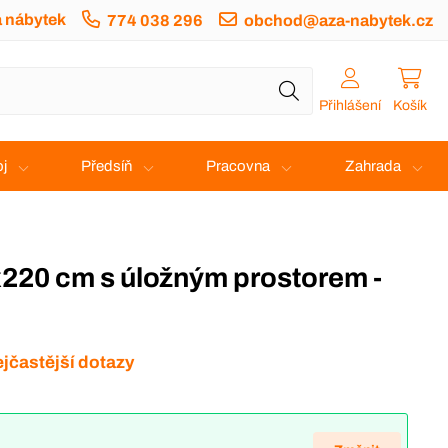
a nábytek
774 038 296
obchod@aza-nabytek.cz
Přihlášení
Košík
j
Předsíň
Pracovna
Zahrada
jčastější dotazy