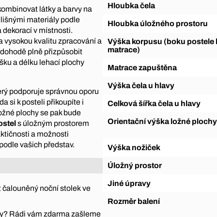
Hloubka čela
kombinovat látky a barvy na
dlišnými materiály podle
Hloubka úložného prostoru
 dekorací v místnosti.
 vysokou kvalitu zpracování a
Výška korpusu (boku postele bez
matrace)
 dohodě plně přizpůsobit
šku a délku lehací plochy
Matrace zapuštěna
Výška čela u hlavy
terý podporuje správnou oporu
a si k posteli přikoupíte i
Celková šířka čela u hlavy
ložné plochy se pak bude
Orientační výška ložné plochy
ostel
s úložným prostorem
ktičnosti a možnosti
podle vašich představ.
Výška nožiček
Úložný prostor
Jiné úpravy
 čalouněný noční stolek ve
Rozměr balení
átky? Rádi vám zdarma zašleme