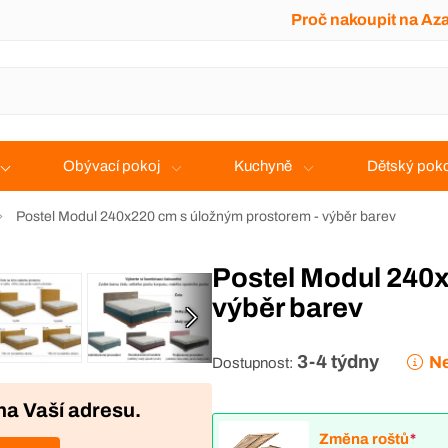
Proč nakoupit na Az
Obývací pokoj
Kuchyně
Dětský poko
Postel Modul 240x220 cm s úložným prostorem - výběr barev
Postel Modul 240x220 cm s úložným prostorem -
výběr barev
3-4 týdny
Ne
Dostupnost:
na Vaší adresu.
Změna roštů
*