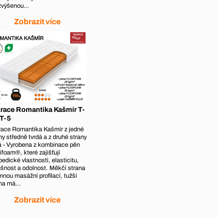
 zvýšenou…
Zobrazit více
race Romantika Kašmír T-
 T-5
race Romantika Kašmír z jedné
ny středně tvrdá a z druhé strany
á - Vyrobena z kombinace pěn
ifoam®, které zajišťují
pedické vlastnosti, elasticitu,
šnost a odolnost. Měkčí strana
mnou masážní profilací, tužší
ana má…
Zobrazit více