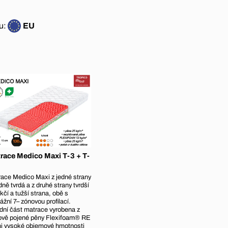
u:
EU
race Medico Maxi T-3 + T-
ace Medico Maxi z jedné strany
dně tvrdá a z druhé strany tvrdší
kčí a tužší strana, obě s
žní 7– zónovou profilací.
dní část matrace vyrobena z
ově pojené pěny Flexifoam® RE
i vysoké objemové hmotnosti