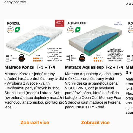
ceny postele.
pro
Matrace Konzul T-3 + T-4
Matrace Aquasleep T-2 + T-4
Mat
3 +
Matrace Konzul z jedné strany
Matrace Aquasleep z jedné strany
středně tvrdá a z druhé strany tvrdší
měkká a z druhé strany tvrdší -
Mat
- Vyrobena z vysoce kvalitní
Vrchní deska je paměťová pěna
stra
Flexifoam® pěny různých hustot.
VISCO VIND, což je revoluční
tvrd
Strana Hard (modrá) i strana Soft
paměťová pěna, která se řadí do
Flex
(sv. zelená), jsou doplněny masážní
kategorie Open Cell Memory Foam.
orto
7-zónovou anatomickou profilací pro
Středová část matrace je tvořena
vzdu
lepší…
pěnou NIGHTFLY, která…
s je
str
Zobrazit více
Zobrazit více