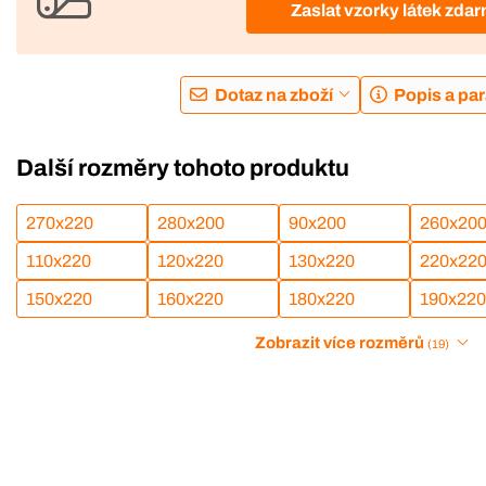
Zaslat vzorky látek zda
Dotaz na zboží
Popis a pa
Další rozměry tohoto produktu
270x220
280x200
90x200
260x20
110x220
120x220
130x220
220x22
150x220
160x220
180x220
190x220
Zobrazit více rozměrů
(19)