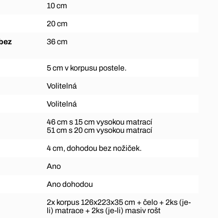
10 cm
20 cm
36 cm
5 cm v korpusu postele.
Volitelná
Volitelná
46 cm s 15 cm vysokou matrací
51 cm s 20 cm vysokou matrací
4 cm, dohodou bez nožiček.
Ano
Ano dohodou
2x korpus 126x223x35 cm + čelo + 2ks (je-
li) matrace + 2ks (je-li) masiv rošt