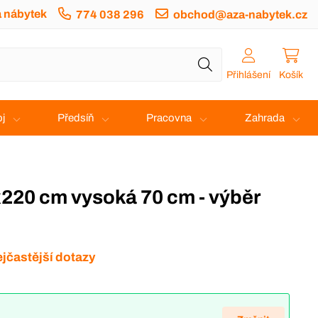
a nábytek
774 038 296
obchod@aza-nabytek.cz
Přihlášení
Košík
j
Předsíň
Pracovna
Zahrada
jčastější dotazy