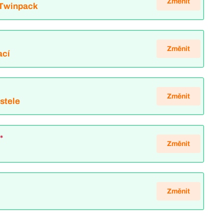
Změnit
 Twinpack
Změnit
ací
*
Změnit
ostele
*
Změnit
Změnit