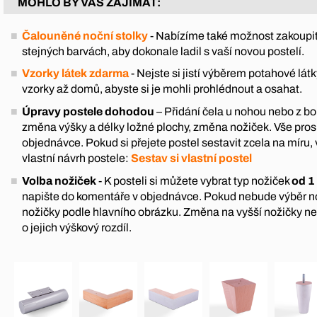
MOHLO BY VÁS ZAJÍMAT:
Čalouněné noční stolky
- Nabízíme také možnost zakoupit
stejných barvách, aby dokonale ladil s vaší novou postelí.
Vzorky látek zdarma
- Nejste si jistí výběrem potahové l
vzorky až domů, abyste si je mohli prohlédnout a osahat.
Úpravy postele dohodou
– Přidání čela u nohou nebo z boku
změna výšky a délky ložné plochy, změna nožiček. Vše pro
objednávce. Pokud si přejete postel sestavit zcela na míru, 
vlastní návrh postele:
Sestav si vlastní postel
Volba nožiček
- K posteli si můžete vybrat typ nožiček
od 1
napište do komentáře v objednávce. Pokud nebude výběr 
nožičky podle hlavního obrázku. Změna na vyšší nožičky n
o jejich výškový rozdíl.