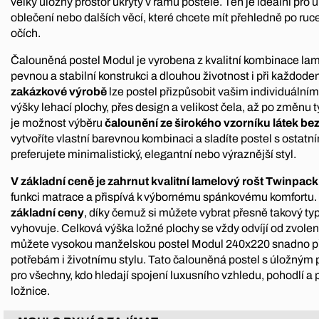
velký úložný prostor ukrytý v rámu postele. Ten je ideální pro 
oblečení nebo dalších věcí, které chcete mít přehledně po ru
očích.
Čalouněná postel Modul je vyrobena z kvalitní kombinace lami
pevnou a stabilní konstrukci a dlouhou životnost i při každod
zakázkové výrobě
lze postel přizpůsobit vašim individuáln
výšky lehací plochy, přes design a velikost čela, až po změnu
je možnost výběru
čalounění ze širokého vzorníku látek bez
vytvoříte vlastní barevnou kombinaci a sladíte postel s ostatní
preferujete minimalistický, elegantní nebo výraznější styl.
V základní ceně je zahrnut kvalitní lamelový rošt Twinpack
funkci matrace a přispívá k výbornému spánkovému komfortu.
základní ceny
, díky čemuž si můžete vybrat přesně takový typ
vyhovuje. Celková výška ložné plochy se vždy odvíjí od zvolen
můžete vysokou manželskou postel Modul 240x220 snadno př
potřebám i životnímu stylu. Tato čalouněná postel s úložným p
pro všechny, kdo hledají spojení luxusního vzhledu, pohodlí a
ložnice.