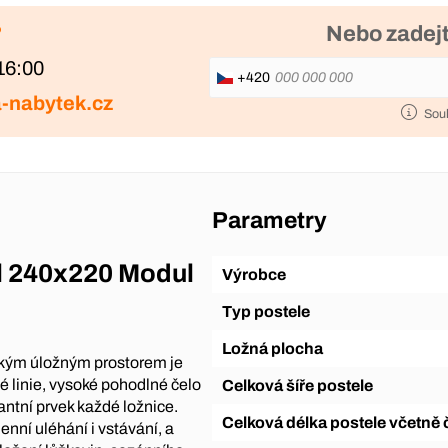
?
Nebo zadejt
16:00
+420
-nabytek.cz
Sou
Parametry
l 240x220 Modul
Výrobce
Typ postele
Ložná plocha
lkým úložným prostorem je
é linie, vysoké pohodlné čelo
Celková šíře postele
antní prvek každé ložnice.
Celková délka postele včetně 
nní uléhání i vstávání, a