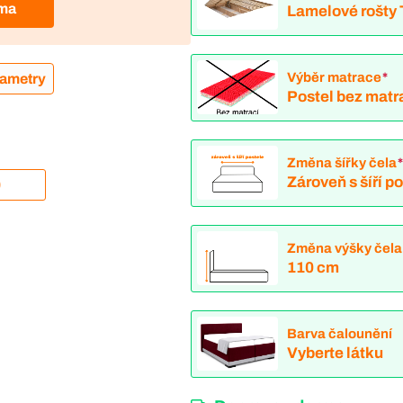
rma
Lamelové rošty
Výběr matrace
*
rametry
Postel bez matr
Změna šířky čela
Zároveň s šíří p
0
Změna výšky čela
110 cm
Barva čalounění
Vyberte látku