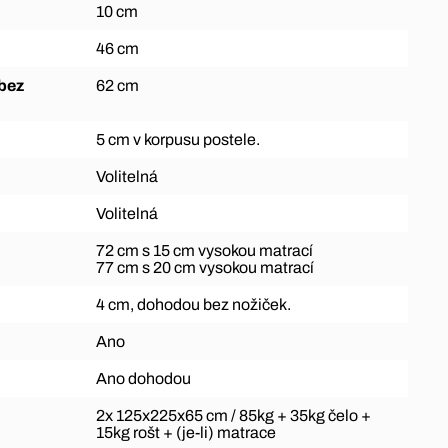
10 cm
46 cm
62 cm
5 cm v korpusu postele.
Volitelná
Volitelná
72 cm s 15 cm vysokou matrací
77 cm s 20 cm vysokou matrací
4 cm, dohodou bez nožiček.
Ano
Ano dohodou
2x 125x225x65 cm / 85kg + 35kg čelo +
15kg rošt + (je-li) matrace