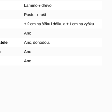
Lamino + dřevo
Postel + rošt
± 2 cm na šířku i délku a ± 1 cm na výšku
Ano
tele
Ano, dohodou.
ů
Ano
Ano