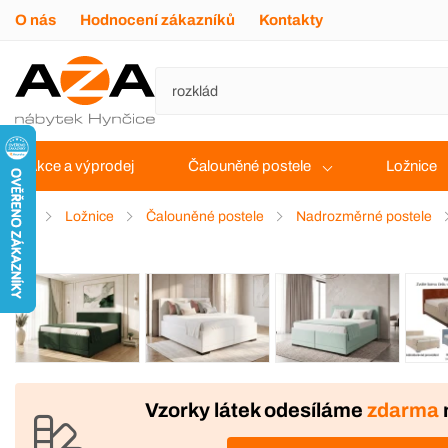
O nás
Hodnocení zákazníků
Kontakty
Akce a výprodej
Čalouněné postele
Ložnice
Ložnice
Čalouněné postele
Nadrozměrné postele
VÝROBA
DOPRAVA ZDARMA
Vzorky látek odesíláme
zdarma