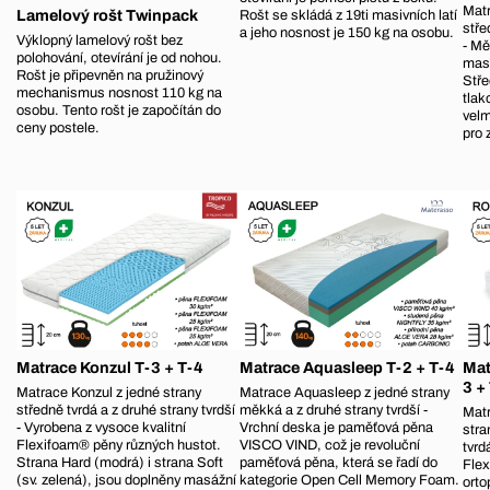
Matr
Lamelový rošt Twinpack
Rošt se skládá z 19ti masivních latí
stře
a jeho nosnost je 150 kg na osobu.
Výklopný lamelový rošt bez
- Mě
polohování, otevírání je od nohou.
masá
Rošt je připevněn na pružinový
Stře
mechanismus nosnost 110 kg na
tlak
osobu. Tento rošt je započítán do
velm
ceny postele.
pro
Matrace Konzul T-3 + T-4
Matrace Aquasleep T-2 + T-4
Mat
3 +
Matrace Konzul z jedné strany
Matrace Aquasleep z jedné strany
středně tvrdá a z druhé strany tvrdší
měkká a z druhé strany tvrdší -
Mat
- Vyrobena z vysoce kvalitní
Vrchní deska je paměťová pěna
stra
Flexifoam® pěny různých hustot.
VISCO VIND, což je revoluční
tvrd
Strana Hard (modrá) i strana Soft
paměťová pěna, která se řadí do
Flex
(sv. zelená), jsou doplněny masážní
kategorie Open Cell Memory Foam.
orto