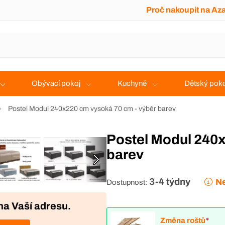
Proč nakoupit na Az
Obývací pokoj
Kuchyně
Dětský poko
Postel Modul 240x220 cm vysoká 70 cm - výběr barev
Postel Modul 240x220 cm vysoká 70 cm - výběr
barev
3-4 týdny
Ne
Dostupnost:
na Vaší adresu.
Změna roštů
*