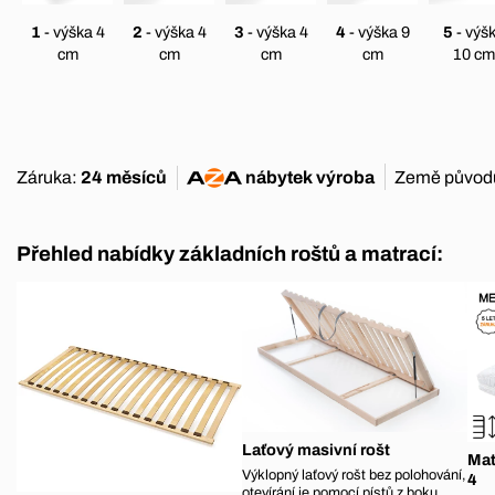
1
- výška 4
2
- výška 4
3
- výška 4
4
- výška 9
5
- výš
cm
cm
cm
cm
10 cm
Záruka:
24 měsíců
nábytek
výroba
Země původ
Přehled nabídky základních roštů a matrací:
Laťový masivní rošt
Mat
Výklopný laťový rošt bez polohování,
4
otevírání je pomocí pístů z boku.