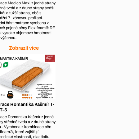
ace Medico Maxi z jedné strany
dně tvrdá a z druhé strany tvrdší
kčí a tužší strana, obě s
žní 7– zónovou profilací.
dní část matrace vyrobena z
ově pojené pěny Flexifoam® RE
i vysoké objemové hmotnosti
 zvýšenou…
Zobrazit více
race Romantika Kašmír T-
 T-5
race Romantika Kašmír z jedné
ny středně tvrdá a z druhé strany
á - Vyrobena z kombinace pěn
ifoam®, které zajišťují
pedické vlastnosti, elasticitu,