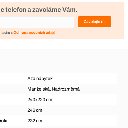
e telefon a zavoláme Vám.
Zavolejte mi
hlasím s
Ochrana osobních údajů
.
Aza nábytek
Manželská, Nadrozměrná
240x220 cm
246 cm
čela
232 cm