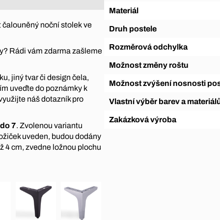
Materiál
 čalouněný noční stolek ve
Druh postele
Rozměrová odchylka
átky? Rádi vám zdarma zašleme
Možnost změny roštu
, jiný tvar či design čela,
Možnost zvýšení nosnosti pos
sím uveďte do poznámky k
využijte náš dotazník pro
Vlastní výběr barev a materiál
Zakázková výroba
 do 7
. Zvolenou variantu
nožiček uveden, budou dodány
ež 4 cm, zvedne ložnou plochu