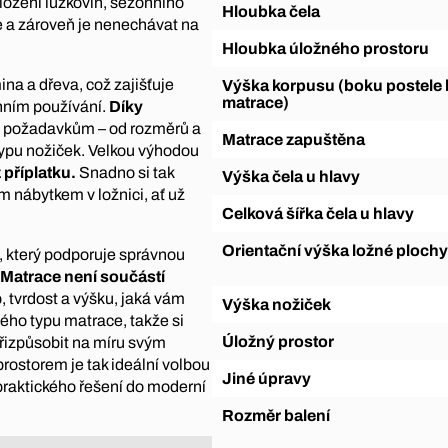
uložení lůžkovin, sezónního
Hloubka čela
ce a zároveň je nenechávat na
Hloubka úložného prostoru
na a dřeva, což zajišťuje
Výška korpusu (boku postele bez
matrace)
enním používání.
Díky
ím požadavkům – od rozměrů a
Matrace zapuštěna
 typu nožiček. Velkou výhodou
 příplatku.
Snadno si tak
Výška čela u hlavy
m nábytkem v ložnici, ať už
Celková šířka čela u hlavy
Orientační výška ložné plochy
, který podporuje správnou
Matrace není součástí
, tvrdost a výšku, jaká vám
Výška nožiček
ého typu matrace, takže si
Úložný prostor
izpůsobit na míru svým
rostorem je tak ideální volbou
Jiné úpravy
 praktického řešení do moderní
Rozměr balení