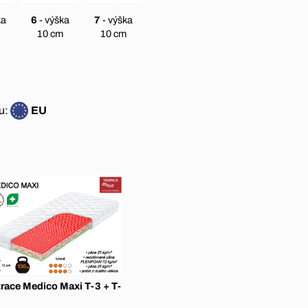
ka
6
- výška
7
- výška
10 cm
10 cm
u:
EU
race Medico Maxi T-3 + T-