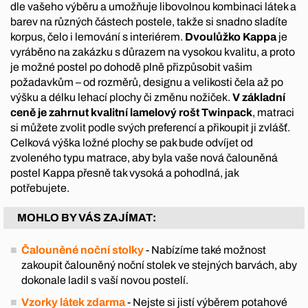
dle vašeho výběru a umožňuje libovolnou kombinaci látek a
barev na různých částech postele, takže si snadno sladíte
korpus, čelo i lemování s interiérem.
Dvoulůžko Kappa
je
vyráběno na zakázku s důrazem na vysokou kvalitu, a proto
je možné postel po dohodě plně přizpůsobit vašim
požadavkům – od rozměrů, designu a velikosti čela až po
výšku a délku lehací plochy či změnu nožiček.
V základní
ceně je zahrnut kvalitní lamelový rošt Twinpack
, matraci
si můžete zvolit podle svých preferencí a přikoupit ji zvlášť.
Celková výška ložné plochy se pak bude odvíjet od
zvoleného typu matrace, aby byla vaše nová čalouněná
postel Kappa přesně tak vysoká a pohodlná, jak
potřebujete.
MOHLO BY VÁS ZAJÍMAT:
Čalouněné noční stolky
- Nabízíme také možnost
zakoupit čalouněný noční stolek ve stejných barvách, aby
dokonale ladil s vaší novou postelí.
Vzorky látek zdarma
- Nejste si jistí výběrem potahové