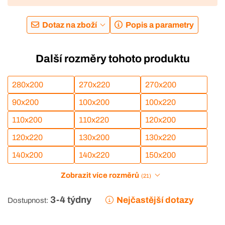
Dotaz na zboží
Popis a parametry
Další rozměry tohoto produktu
280x200
270x220
270x200
90x200
100x200
100x220
110x200
110x220
120x200
120x220
130x200
130x220
140x200
140x220
150x200
Zobrazit více rozměrů
(21)
3-4 týdny
Nejčastější dotazy
Dostupnost: