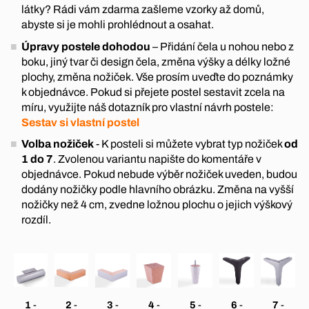
látky? Rádi vám zdarma zašleme vzorky až domů,
abyste si je mohli prohlédnout a osahat.
Úpravy postele dohodou
– Přidání čela u nohou nebo z
boku, jiný tvar či design čela, změna výšky a délky ložné
plochy, změna nožiček. Vše prosím uveďte do poznámky
k objednávce. Pokud si přejete postel sestavit zcela na
míru, využijte náš dotazník pro vlastní návrh postele:
Sestav si vlastní postel
Volba nožiček
- K posteli si můžete vybrat typ nožiček
od
1 do 7
. Zvolenou variantu napište do komentáře v
objednávce. Pokud nebude výběr nožiček uveden, budou
dodány nožičky podle hlavního obrázku. Změna na vyšší
nožičky než 4 cm, zvedne ložnou plochu o jejich výškový
rozdíl.
1
-
2
-
3
-
4
-
5
-
6
-
7
-