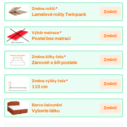
Změna roštů
*
Změnit
Lamelové rošty Twinpack
Výběr matrace
*
Změnit
Postel bez matrací
Změna šířky čela
*
Změnit
Zároveň s šíří postele
Změna výšky čela
*
Změnit
110 cm
Barva čalounění
Změnit
Vyberte látku