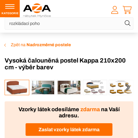
KATEGORIE
Zpět na
Nadrozměrné postele
Vysoká čalouněná postel Kappa 210x200
cm - výběr barev
VÝROBA
Vzorky látek odesíláme
zdarma
na Vaší
adresu.
Zaslat vzorky látek zdarma