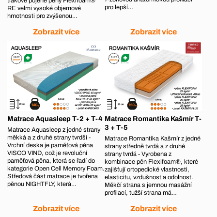
tlakově pojené pěny Flexifoam®
pro lepší…
RE velmi vysoké objemové
hmotnosti pro zvýšenou…
Zobrazit více
Zobrazit více
Matrace Aquasleep T-2 + T-4
Matrace Romantika Kašmír T-
3 + T-5
Matrace Aquasleep z jedné strany
měkká a z druhé strany tvrdší -
Matrace Romantika Kašmír z jedné
Vrchní deska je paměťová pěna
strany středně tvrdá a z druhé
VISCO VIND, což je revoluční
strany tvrdá - Vyrobena z
paměťová pěna, která se řadí do
kombinace pěn Flexifoam®, které
kategorie Open Cell Memory Foam.
zajišťují ortopedické vlastnosti,
Středová část matrace je tvořena
elasticitu, vzdušnost a odolnost.
pěnou NIGHTFLY, která…
Měkčí strana s jemnou masážní
profilací, tužší strana má…
Zobrazit více
Zobrazit více