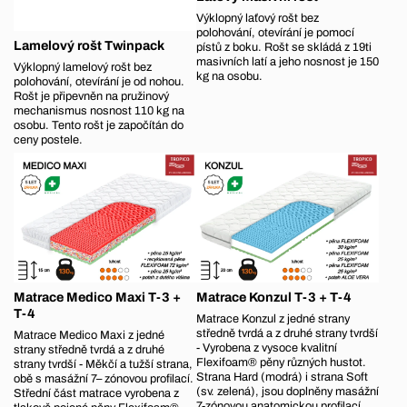
Výklopný laťový rošt bez
polohování, otevírání je pomocí
Lamelový rošt Twinpack
pístů z boku. Rošt se skládá z 19ti
masivních latí a jeho nosnost je 150
Výklopný lamelový rošt bez
kg na osobu.
polohování, otevírání je od nohou.
Rošt je připevněn na pružinový
mechanismus nosnost 110 kg na
osobu. Tento rošt je započítán do
ceny postele.
Matrace Medico Maxi T-3 +
Matrace Konzul T-3 + T-4
T-4
Matrace Konzul z jedné strany
středně tvrdá a z druhé strany tvrdší
Matrace Medico Maxi z jedné
- Vyrobena z vysoce kvalitní
strany středně tvrdá a z druhé
Flexifoam® pěny různých hustot.
strany tvrdší - Měkčí a tužší strana,
Strana Hard (modrá) i strana Soft
obě s masážní 7– zónovou profilací.
(sv. zelená), jsou doplněny masážní
Střední část matrace vyrobena z
7-zónovou anatomickou profilací