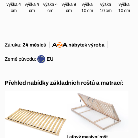
výška 4
výška 4
výška 4
výška 9
výška
výška
výška
cm
cm
cm
cm
10 cm
10 cm
10 cm
Záruka:
24 měsíců
nábytek
výroba
Země původu:
EU
Přehled nabídky základních roštů a matrací:
Laťový masivní rošt