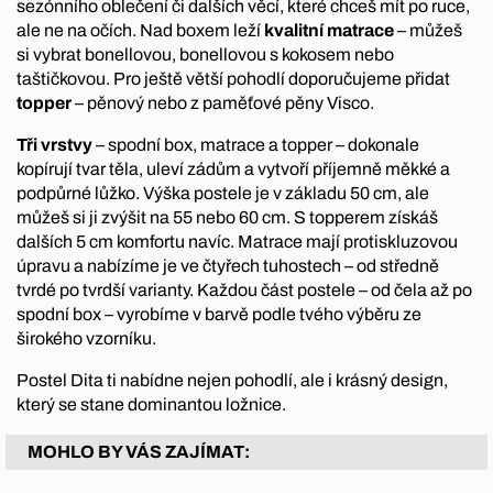
sezónního oblečení či dalších věcí, které chceš mít po ruce,
ale ne na očích. Nad boxem leží
kvalitní matrace
– můžeš
si vybrat bonellovou, bonellovou s kokosem nebo
taštičkovou. Pro ještě větší pohodlí doporučujeme přidat
topper
– pěnový nebo z paměťové pěny Visco.
Tři vrstvy
– spodní box, matrace a topper – dokonale
kopírují tvar těla, uleví zádům a vytvoří příjemně měkké a
podpůrné lůžko. Výška postele je v základu 50 cm, ale
můžeš si ji zvýšit na 55 nebo 60 cm. S topperem získáš
dalších 5 cm komfortu navíc. Matrace mají protiskluzovou
úpravu a nabízíme je ve čtyřech tuhostech – od středně
tvrdé po tvrdší varianty. Každou část postele – od čela až po
spodní box – vyrobíme v barvě podle tvého výběru ze
širokého vzorníku.
Postel Dita ti nabídne nejen pohodlí, ale i krásný design,
který se stane dominantou ložnice.
MOHLO BY VÁS ZAJÍMAT: