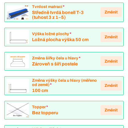
Tvrdost matrací
*
Změnit
Středně tvrdá bonell T-3
(tuhost 3 z 1–5)
Výška ložné plochy
*
Změnit
Ložná plocha výška 50 cm
Změna šířky čela u hlavy
*
Změnit
Zároveň s šíří postele
Změna výšky čela u hlavy (měřeno
od země)
*
Změnit
100 cm
Topper
*
Změnit
Bez topperu