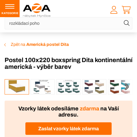
KATEGORIE
Zpět na
Americká postel Dita
Postel 100x220 boxspring Dita kontinentální
americká - výběr barev
VÝROBA
Vzorky látek odesíláme
zdarma
na Vaší
adresu.
Zaslat vzorky látek zdarma