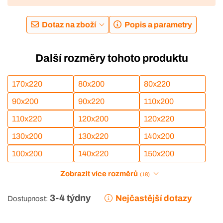
Dotaz na zboží
Popis a parametry
Další rozměry tohoto produktu
170x220
80x200
80x220
90x200
90x220
110x200
110x220
120x200
120x220
130x200
130x220
140x200
100x200
140x220
150x200
Zobrazit více rozměrů
(18)
3-4 týdny
Nejčastější dotazy
Dostupnost: