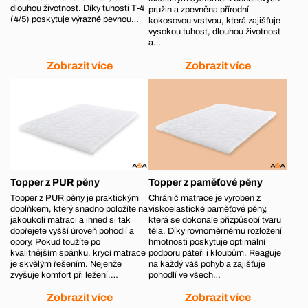
dlouhou životnost. Díky tuhosti T‑4
pružin a zpevněna přírodní
(4/5) poskytuje výrazně pevnou…
kokosovou vrstvou, která zajišťuje
vysokou tuhost, dlouhou životnost
a…
Zobrazit více
Zobrazit více
Topper z PUR pěny
Topper z paměťové pěny
Topper z PUR pěny je praktickým
Chránič matrace je vyroben z
doplňkem, který snadno položíte na
viskoelastické paměťové pěny,
jakoukoli matraci a ihned si tak
která se dokonale přizpůsobí tvaru
dopřejete vyšší úroveň pohodlí a
těla. Díky rovnoměrnému rozložení
opory. Pokud toužíte po
hmotnosti poskytuje optimální
kvalitnějším spánku, krycí matrace
podporu páteři i kloubům. Reaguje
je skvělým řešením. Nejenže
na každý váš pohyb a zajišťuje
zvyšuje komfort při ležení,…
pohodlí ve všech…
Zobrazit více
Zobrazit více