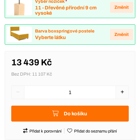
Výběr nožiček
*
Změnit
11 - Dřevěné přírodní 9 cm
vysoké
Barva boxspringové postele
Změnit
Vyberte látku
13 439 Kč
Bez DPH:
11 107 Kč
Do košíku
Přidat k porovnání
Přidat do seznamu přání