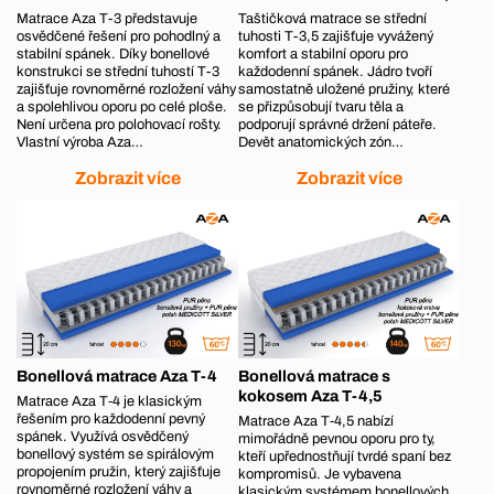
Matrace Aza T-3 představuje
Taštičková matrace se střední
osvědčené řešení pro pohodlný a
tuhosti T-3,5 zajišťuje vyvážený
stabilní spánek. Díky bonellové
komfort a stabilní oporu pro
konstrukci se střední tuhostí T-3
každodenní spánek. Jádro tvoří
zajišťuje rovnoměrné rozložení váhy
samostatně uložené pružiny, které
a spolehlivou oporu po celé ploše.
se přizpůsobují tvaru těla a
Není určena pro polohovací rošty.
podporují správné držení páteře.
Vlastní výroba Aza…
Devět anatomických zón…
Zobrazit více
Zobrazit více
Bonellová matrace Aza T-4
Bonellová matrace s
kokosem Aza T-4,5
Matrace Aza T‑4 je klasickým
řešením pro každodenní pevný
Matrace Aza T‑4,5 nabízí
spánek. Využívá osvědčený
mimořádně pevnou oporu pro ty,
bonellový systém se spirálovým
kteří upřednostňují tvrdé spaní bez
propojením pružin, který zajišťuje
kompromisů. Je vybavena
rovnoměrné rozložení váhy a
klasickým systémem bonellových