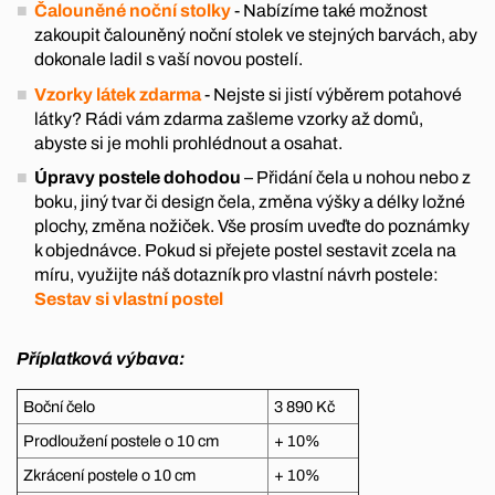
Čalouněné noční stolky
- Nabízíme také možnost
zakoupit čalouněný noční stolek ve stejných barvách, aby
dokonale ladil s vaší novou postelí.
Vzorky látek zdarma
- Nejste si jistí výběrem potahové
látky? Rádi vám zdarma zašleme vzorky až domů,
abyste si je mohli prohlédnout a osahat.
Úpravy postele dohodou
– Přidání čela u nohou nebo z
boku, jiný tvar či design čela, změna výšky a délky ložné
plochy, změna nožiček. Vše prosím uveďte do poznámky
k objednávce. Pokud si přejete postel sestavit zcela na
míru, využijte náš dotazník pro vlastní návrh postele:
Sestav si vlastní postel
Příplatková výbava:
Boční čelo
3 890 Kč
Prodloužení postele o 10 cm
+ 10%
Zkrácení postele o 10 cm
+ 10%