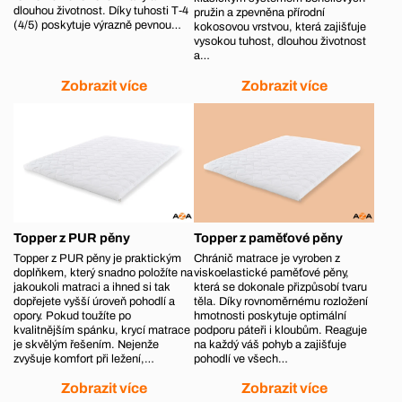
dlouhou životnost. Díky tuhosti T‑4
pružin a zpevněna přírodní
(4/5) poskytuje výrazně pevnou…
kokosovou vrstvou, která zajišťuje
vysokou tuhost, dlouhou životnost
a…
Zobrazit více
Zobrazit více
Topper z PUR pěny
Topper z paměťové pěny
Topper z PUR pěny je praktickým
Chránič matrace je vyroben z
doplňkem, který snadno položíte na
viskoelastické paměťové pěny,
jakoukoli matraci a ihned si tak
která se dokonale přizpůsobí tvaru
dopřejete vyšší úroveň pohodlí a
těla. Díky rovnoměrnému rozložení
opory. Pokud toužíte po
hmotnosti poskytuje optimální
kvalitnějším spánku, krycí matrace
podporu páteři i kloubům. Reaguje
je skvělým řešením. Nejenže
na každý váš pohyb a zajišťuje
zvyšuje komfort při ležení,…
pohodlí ve všech…
Zobrazit více
Zobrazit více