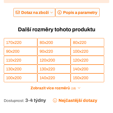
Dotaz na zboží
Popis a parametry
Další rozměry tohoto produktu
170x220
80x200
80x220
90x200
90x220
100x220
110x220
120x200
120x220
130x200
130x220
140x200
100x200
140x220
150x200
Zobrazit více rozměrů
(18)
3-4 týdny
Nejčastější dotazy
Dostupnost: