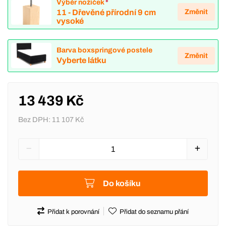
Výběr nožiček
*
Změnit
11 - Dřevěné přírodní 9 cm
vysoké
Barva boxspringové postele
Změnit
Vyberte látku
13 439 Kč
Bez DPH:
11 107 Kč
Do košíku
Přidat k porovnání
Přidat do seznamu přání