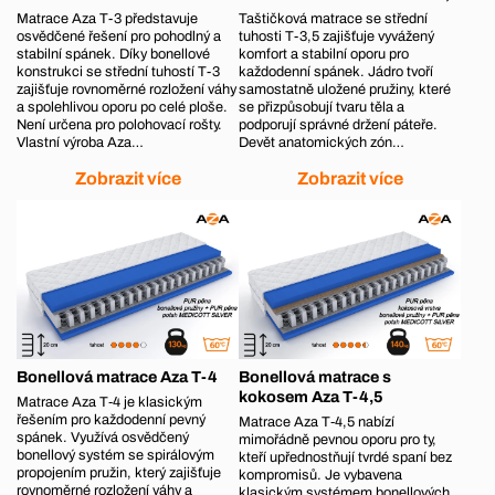
Matrace Aza T-3 představuje
Taštičková matrace se střední
osvědčené řešení pro pohodlný a
tuhosti T-3,5 zajišťuje vyvážený
stabilní spánek. Díky bonellové
komfort a stabilní oporu pro
konstrukci se střední tuhostí T-3
každodenní spánek. Jádro tvoří
zajišťuje rovnoměrné rozložení váhy
samostatně uložené pružiny, které
a spolehlivou oporu po celé ploše.
se přizpůsobují tvaru těla a
Není určena pro polohovací rošty.
podporují správné držení páteře.
Vlastní výroba Aza…
Devět anatomických zón…
Zobrazit více
Zobrazit více
Bonellová matrace Aza T-4
Bonellová matrace s
kokosem Aza T-4,5
Matrace Aza T‑4 je klasickým
řešením pro každodenní pevný
Matrace Aza T‑4,5 nabízí
spánek. Využívá osvědčený
mimořádně pevnou oporu pro ty,
bonellový systém se spirálovým
kteří upřednostňují tvrdé spaní bez
propojením pružin, který zajišťuje
kompromisů. Je vybavena
rovnoměrné rozložení váhy a
klasickým systémem bonellových