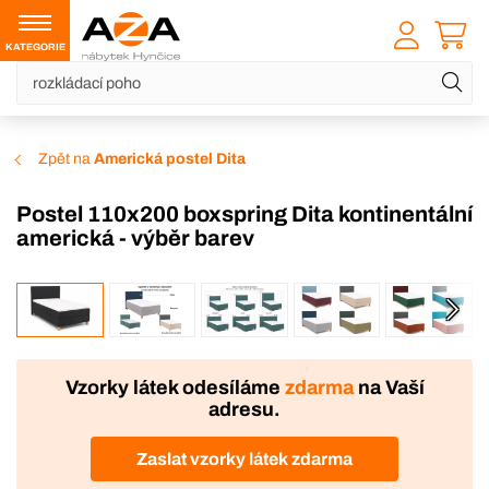
KATEGORIE
Zpět na
Americká postel Dita
Postel 110x200 boxspring Dita kontinentální
americká - výběr barev
VÝROBA
Vzorky látek odesíláme
zdarma
na Vaší
adresu.
Zaslat vzorky látek zdarma