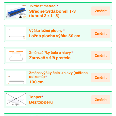
Tvrdost matrací
*
Změnit
Středně tvrdá bonell T-3
(tuhost 3 z 1–5)
Výška ložné plochy
*
Změnit
Ložná plocha výška 50 cm
Změna šířky čela u hlavy
*
Změnit
Zároveň s šíří postele
Změna výšky čela u hlavy (měřeno
od země)
*
Změnit
100 cm
Topper
*
Změnit
Bez topperu