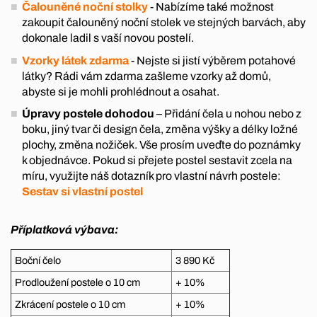
Čalouněné noční stolky
- Nabízíme také možnost
zakoupit čalouněný noční stolek ve stejných barvách, aby
dokonale ladil s vaší novou postelí.
Vzorky látek zdarma
- Nejste si jistí výběrem potahové
látky? Rádi vám zdarma zašleme vzorky až domů,
abyste si je mohli prohlédnout a osahat.
Úpravy postele dohodou
– Přidání čela u nohou nebo z
boku, jiný tvar či design čela, změna výšky a délky ložné
plochy, změna nožiček. Vše prosím uveďte do poznámky
k objednávce. Pokud si přejete postel sestavit zcela na
míru, využijte náš dotazník pro vlastní návrh postele:
Sestav si vlastní postel
Příplatková výbava:
Boční čelo
3 890 Kč
Prodloužení postele o 10 cm
+ 10%
Zkrácení postele o 10 cm
+ 10%