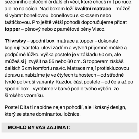
sezónního oblečení či dalších věcí, které chceš mít po ruce,
ale ne na očích. Nad boxem leží
kvalitní matrace
– můžeš
si vybrat bonellovou, bonellovou s kokosem nebo
taštičkovou. Pro ještě větší pohodlí doporučujeme přidat
topper
– pěnový nebo z paměťové pěny Visco.
Tři vrstvy
– spodní box, matrace a topper – dokonale
kopírují tvar těla, uleví zádům a vytvoří příjemně měkké a
podpůrné lůžko. Výška postele je v základu 50 cm, ale
můžeš si ji zvýšit na 55 nebo 60 cm. S topperem získáš
dalších 5 cm komfortu navíc. Matrace mají protiskluzovou
úpravu a nabízíme je ve čtyřech tuhostech – od středně
tvrdé po tvrdší varianty. Každou část postele – od čela až po
spodní box – vyrobíme v barvě podle tvého výběru ze
širokého vzorníku.
Postel Dita ti nabídne nejen pohodlí, ale i krásný design,
který se stane dominantou ložnice.
MOHLO BY VÁS ZAJÍMAT: