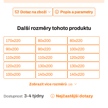
Dotaz na zboží
Popis a parametry
Další rozměry tohoto produktu
170x220
80x200
80x220
90x200
90x220
100x220
110x200
110x220
120x200
120x220
130x200
130x220
100x200
140x200
140x220
Zobrazit více rozměrů
(18)
3-4 týdny
Nejčastější dotazy
Dostupnost: