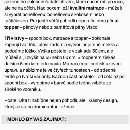
sezónního oblečení či dalších věcí, které chceš mít po ruce,
ale ne na očích. Nad boxem leží
kvalitní matrace
– můžeš
si vybrat bonellovou, bonellovou s kokosem nebo
taštičkovou. Pro ještě větší pohodlí doporučujeme přidat
topper
– pěnový nebo z paměťové pěny Visco.
Tři vrstvy
– spodní box, matrace a topper – dokonale
kopírují tvar těla, uleví zádům a vytvoří příjemně měkké a
podpůrné lůžko. Výška postele je v základu 50 cm, ale
můžeš si ji zvýšit na 55 nebo 60 cm. S topperem získáš
dalších 5 cm komfortu navíc. Matrace mají protiskluzovou
úpravu a nabízíme je ve čtyřech tuhostech – od středně
tvrdé po tvrdší varianty. Každou část postele – od čela až po
spodní box – vyrobíme v barvě podle tvého výběru ze
širokého vzorníku.
Postel Dita ti nabídne nejen pohodlí, ale i krásný design,
který se stane dominantou ložnice.
MOHLO BY VÁS ZAJÍMAT: