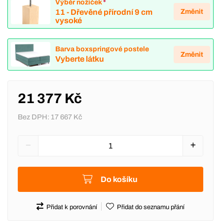
Výběr nožiček
*
Změnit
11 - Dřevěné přírodní 9 cm
vysoké
Barva boxspringové postele
Změnit
Vyberte látku
21 377 Kč
Bez DPH:
17 667 Kč
Do košíku
Přidat k porovnání
Přidat do seznamu přání