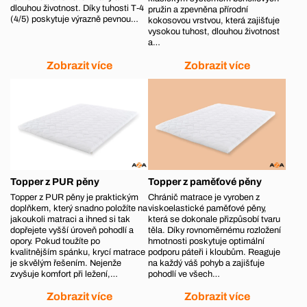
dlouhou životnost. Díky tuhosti T‑4
pružin a zpevněna přírodní
(4/5) poskytuje výrazně pevnou…
kokosovou vrstvou, která zajišťuje
vysokou tuhost, dlouhou životnost
a…
Zobrazit více
Zobrazit více
Topper z PUR pěny
Topper z paměťové pěny
Topper z PUR pěny je praktickým
Chránič matrace je vyroben z
doplňkem, který snadno položíte na
viskoelastické paměťové pěny,
jakoukoli matraci a ihned si tak
která se dokonale přizpůsobí tvaru
dopřejete vyšší úroveň pohodlí a
těla. Díky rovnoměrnému rozložení
opory. Pokud toužíte po
hmotnosti poskytuje optimální
kvalitnějším spánku, krycí matrace
podporu páteři i kloubům. Reaguje
je skvělým řešením. Nejenže
na každý váš pohyb a zajišťuje
zvyšuje komfort při ležení,…
pohodlí ve všech…
Zobrazit více
Zobrazit více