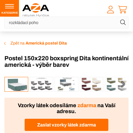
KATEGORIE
Zpět na
Americká postel Dita
Postel 150x220 boxspring Dita kontinentální
americká - výběr barev
VÝROBA
Vzorky látek odesíláme
zdarma
na Vaší
adresu.
Zaslat vzorky látek zdarma