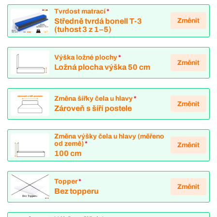
Tvrdost matrací
*
Změnit
Středně tvrdá bonell T-3
(tuhost 3 z 1–5)
Výška ložné plochy
*
Změnit
Ložná plocha výška 50 cm
Změna šířky čela u hlavy
*
Změnit
Zároveň s šíří postele
Změna výšky čela u hlavy (měřeno
od země)
*
Změnit
100 cm
Topper
*
Změnit
Bez topperu