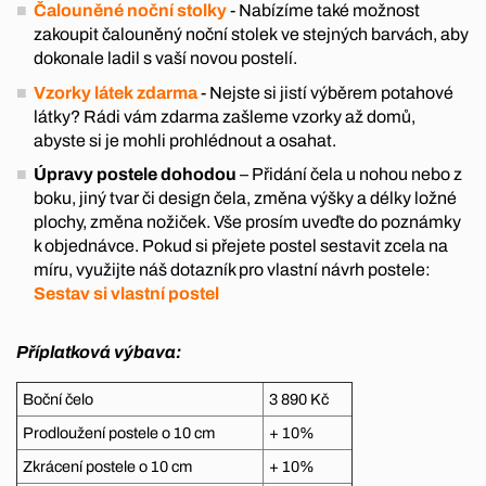
Čalouněné noční stolky
- Nabízíme také možnost
zakoupit čalouněný noční stolek ve stejných barvách, aby
dokonale ladil s vaší novou postelí.
Vzorky látek zdarma
- Nejste si jistí výběrem potahové
látky? Rádi vám zdarma zašleme vzorky až domů,
abyste si je mohli prohlédnout a osahat.
Úpravy postele dohodou
– Přidání čela u nohou nebo z
boku, jiný tvar či design čela, změna výšky a délky ložné
plochy, změna nožiček. Vše prosím uveďte do poznámky
k objednávce. Pokud si přejete postel sestavit zcela na
míru, využijte náš dotazník pro vlastní návrh postele:
Sestav si vlastní postel
Příplatková výbava:
Boční čelo
3 890 Kč
Prodloužení postele o 10 cm
+ 10%
Zkrácení postele o 10 cm
+ 10%