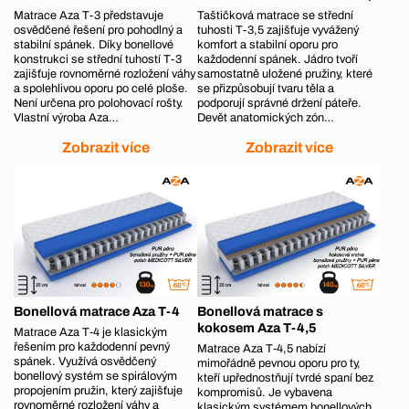
Matrace Aza T-3 představuje
Taštičková matrace se střední
osvědčené řešení pro pohodlný a
tuhosti T-3,5 zajišťuje vyvážený
stabilní spánek. Díky bonellové
komfort a stabilní oporu pro
konstrukci se střední tuhostí T-3
každodenní spánek. Jádro tvoří
zajišťuje rovnoměrné rozložení váhy
samostatně uložené pružiny, které
a spolehlivou oporu po celé ploše.
se přizpůsobují tvaru těla a
Není určena pro polohovací rošty.
podporují správné držení páteře.
Vlastní výroba Aza…
Devět anatomických zón…
Zobrazit více
Zobrazit více
Bonellová matrace Aza T-4
Bonellová matrace s
kokosem Aza T-4,5
Matrace Aza T‑4 je klasickým
řešením pro každodenní pevný
Matrace Aza T‑4,5 nabízí
spánek. Využívá osvědčený
mimořádně pevnou oporu pro ty,
bonellový systém se spirálovým
kteří upřednostňují tvrdé spaní bez
propojením pružin, který zajišťuje
kompromisů. Je vybavena
rovnoměrné rozložení váhy a
klasickým systémem bonellových