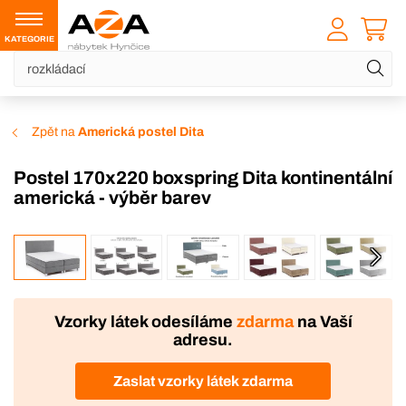
KATEGORIE
Zpět na
Americká postel Dita
Postel 170x220 boxspring Dita kontinentální
americká - výběr barev
VÝROBA
Vzorky látek odesíláme
zdarma
na Vaší
adresu.
Zaslat vzorky látek zdarma