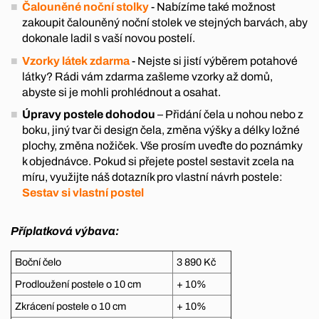
Čalouněné noční stolky
- Nabízíme také možnost
zakoupit čalouněný noční stolek ve stejných barvách, aby
dokonale ladil s vaší novou postelí.
Vzorky látek zdarma
- Nejste si jistí výběrem potahové
látky? Rádi vám zdarma zašleme vzorky až domů,
abyste si je mohli prohlédnout a osahat.
Úpravy postele dohodou
– Přidání čela u nohou nebo z
boku, jiný tvar či design čela, změna výšky a délky ložné
plochy, změna nožiček. Vše prosím uveďte do poznámky
k objednávce. Pokud si přejete postel sestavit zcela na
míru, využijte náš dotazník pro vlastní návrh postele:
Sestav si vlastní postel
Příplatková výbava:
Boční čelo
3 890 Kč
Prodloužení postele o 10 cm
+ 10%
Zkrácení postele o 10 cm
+ 10%