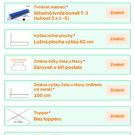
Tvrdost matrací
*
Změnit
Středně tvrdá bonell T-3
(tuhost 3 z 1–5)
Výška ložné plochy
*
Změnit
Ložná plocha výška 50 cm
Změna šířky čela u hlavy
*
Změnit
Zároveň s šíří postele
Změna výšky čela u hlavy (měřeno
od země)
*
Změnit
100 cm
Topper
*
Změnit
Bez topperu