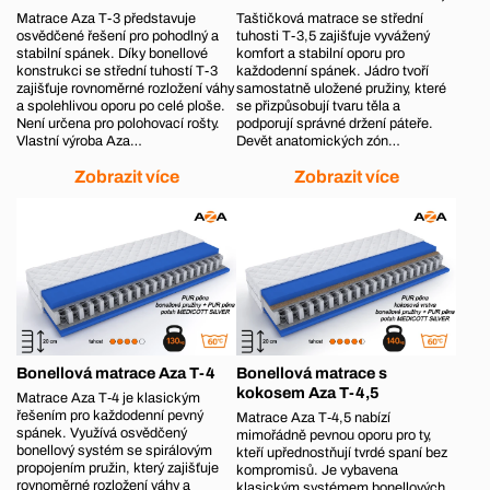
Matrace Aza T-3 představuje
Taštičková matrace se střední
osvědčené řešení pro pohodlný a
tuhosti T-3,5 zajišťuje vyvážený
stabilní spánek. Díky bonellové
komfort a stabilní oporu pro
konstrukci se střední tuhostí T-3
každodenní spánek. Jádro tvoří
zajišťuje rovnoměrné rozložení váhy
samostatně uložené pružiny, které
a spolehlivou oporu po celé ploše.
se přizpůsobují tvaru těla a
Není určena pro polohovací rošty.
podporují správné držení páteře.
Vlastní výroba Aza…
Devět anatomických zón…
Zobrazit více
Zobrazit více
Bonellová matrace Aza T-4
Bonellová matrace s
kokosem Aza T-4,5
Matrace Aza T‑4 je klasickým
řešením pro každodenní pevný
Matrace Aza T‑4,5 nabízí
spánek. Využívá osvědčený
mimořádně pevnou oporu pro ty,
bonellový systém se spirálovým
kteří upřednostňují tvrdé spaní bez
propojením pružin, který zajišťuje
kompromisů. Je vybavena
rovnoměrné rozložení váhy a
klasickým systémem bonellových