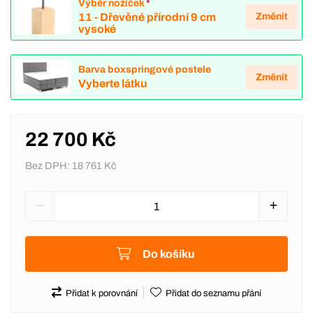
Výběr nožiček
*
Změnit
11 - Dřevěné přírodní 9 cm
vysoké
Barva boxspringové postele
Změnit
Vyberte látku
22 700 Kč
Bez DPH:
18 761 Kč
Do košíku
Přidat k porovnání
Přidat do seznamu přání