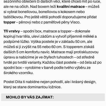
sezónního oblečení či dalších věcí, které chceš mít po ruce,
ale ne na očích. Nad boxem leží
kvalitní matrace
– můžeš
si vybrat bonellovou, bonellovou s kokosem nebo
taštičkovou. Pro ještě větší pohodlí doporučujeme přidat
topper
– pěnový nebo z paměťové pěny Visco.
Tři vrstvy
– spodní box, matrace a topper – dokonale
kopírují tvar těla, uleví zádům a vytvoří příjemně měkké a
podpůrné lůžko. Výška postele je v základu 50 cm, ale
můžeš si ji zvýšit na 55 nebo 60 cm. S topperem získáš
dalších 5 cm komfortu navíc. Matrace mají protiskluzovou
úpravu a nabízíme je ve čtyřech tuhostech – od středně
tvrdé po tvrdší varianty. Každou část postele – od čela až po
spodní box – vyrobíme v barvě podle tvého výběru ze
širokého vzorníku.
Postel Dita ti nabídne nejen pohodlí, ale i krásný design,
který se stane dominantou ložnice.
MOHLO BY VÁS ZAJÍMAT: