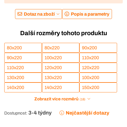
Dotaz na zboží
Popis a parametry
Další rozměry tohoto produktu
80x200
80x220
90x200
90x220
100x220
110x200
110x220
120x200
120x220
130x200
130x220
100x200
140x200
140x220
150x200
Zobrazit více rozměrů
(18)
3-4 týdny
Nejčastější dotazy
Dostupnost: