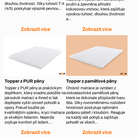
dlouhou životnost. Díky tuhosti T‑4
pružin a zpevněna přírodní
(4/5) poskytuje výrazně pevnou…
kokosovou vrstvou, která zajišťuje
vysokou tuhost, dlouhou životnost
a…
Zobrazit více
Zobrazit více
Topper z PUR pěny
Topper z paměťové pěny
Topper z PUR pěny je praktickým
Chránič matrace je vyroben z
doplňkem, který snadno položíte na
viskoelastické paměťové pěny,
jakoukoli matraci a ihned si tak
která se dokonale přizpůsobí tvaru
dopřejete vyšší úroveň pohodlí a
těla. Díky rovnoměrnému rozložení
opory. Pokud toužíte po
hmotnosti poskytuje optimální
kvalitnějším spánku, krycí matrace
podporu páteři i kloubům. Reaguje
je skvělým řešením. Nejenže
na každý váš pohyb a zajišťuje
zvyšuje komfort při ležení,…
pohodlí ve všech…
Zobrazit více
Zobrazit více