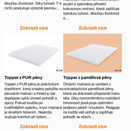
dlouhou životnost. Díky tuhosti T‑4
pružin a zpevněna přírodní
(4/5) poskytuje výrazně pevnou…
kokosovou vrstvou, která zajišťuje
vysokou tuhost, dlouhou životnost
a…
Zobrazit více
Zobrazit více
Topper z PUR pěny
Topper z paměťové pěny
Topper z PUR pěny je praktickým
Chránič matrace je vyroben z
doplňkem, který snadno položíte na
viskoelastické paměťové pěny,
jakoukoli matraci a ihned si tak
která se dokonale přizpůsobí tvaru
dopřejete vyšší úroveň pohodlí a
těla. Díky rovnoměrnému rozložení
opory. Pokud toužíte po
hmotnosti poskytuje optimální
kvalitnějším spánku, krycí matrace
podporu páteři i kloubům. Reaguje
je skvělým řešením. Nejenže
na každý váš pohyb a zajišťuje
zvyšuje komfort při ležení,…
pohodlí ve všech…
Zobrazit více
Zobrazit více