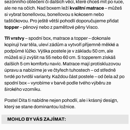
sezónního oblečení či dalších věcí, které chceš mít po ruce,
ale ne na očích. Nad boxem leží
kvalitní matrace
– můžeš
si vybrat bonellovou, bonellovou s kokosem nebo
taštičkovou. Pro ještě větší pohodlí doporučujeme přidat
topper
– pěnový nebo z paměťové pěny Visco.
Tři vrstvy
– spodní box, matrace a topper – dokonale
kopírují tvar těla, uleví zádům a vytvoří příjemně měkké a
podpůrné lůžko. Výška postele je v základu 50 cm, ale
můžeš si ji zvýšit na 55 nebo 60 cm. S topperem získáš
dalších 5 cm komfortu navíc. Matrace mají protiskluzovou
úpravu a nabízíme je ve čtyřech tuhostech – od středně
tvrdé po tvrdší varianty. Každou část postele – od čela až po
spodní box – vyrobíme v barvě podle tvého výběru ze
širokého vzorníku.
Postel Dita ti nabídne nejen pohodlí, ale i krásný design,
který se stane dominantou ložnice.
MOHLO BY VÁS ZAJÍMAT: