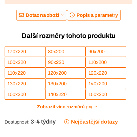
Dotaz na zboží
Popis a parametry
Další rozměry tohoto produktu
170x220
80x200
90x200
100x220
90x220
110x200
110x220
120x200
120x220
130x220
130x200
140x200
100x200
140x220
150x200
Zobrazit více rozměrů
(18)
3-4 týdny
Nejčastější dotazy
Dostupnost: