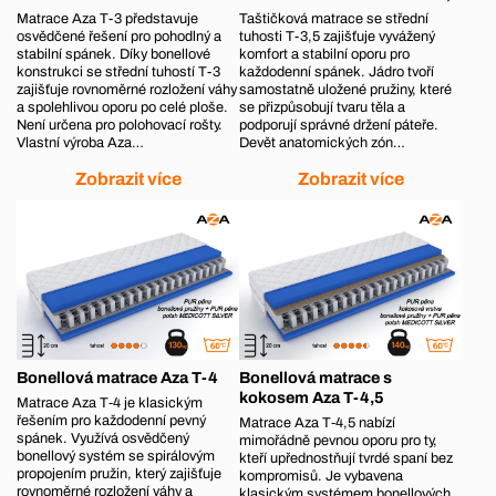
Matrace Aza T-3 představuje
Taštičková matrace se střední
osvědčené řešení pro pohodlný a
tuhosti T-3,5 zajišťuje vyvážený
stabilní spánek. Díky bonellové
komfort a stabilní oporu pro
konstrukci se střední tuhostí T-3
každodenní spánek. Jádro tvoří
zajišťuje rovnoměrné rozložení váhy
samostatně uložené pružiny, které
a spolehlivou oporu po celé ploše.
se přizpůsobují tvaru těla a
Není určena pro polohovací rošty.
podporují správné držení páteře.
Vlastní výroba Aza…
Devět anatomických zón…
Zobrazit více
Zobrazit více
Bonellová matrace Aza T-4
Bonellová matrace s
kokosem Aza T-4,5
Matrace Aza T‑4 je klasickým
řešením pro každodenní pevný
Matrace Aza T‑4,5 nabízí
spánek. Využívá osvědčený
mimořádně pevnou oporu pro ty,
bonellový systém se spirálovým
kteří upřednostňují tvrdé spaní bez
propojením pružin, který zajišťuje
kompromisů. Je vybavena
rovnoměrné rozložení váhy a
klasickým systémem bonellových