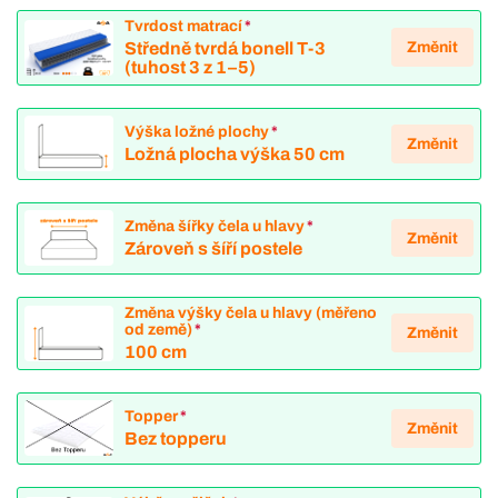
Tvrdost matrací
*
Změnit
Středně tvrdá bonell T-3
(tuhost 3 z 1–5)
Výška ložné plochy
*
Změnit
Ložná plocha výška 50 cm
Změna šířky čela u hlavy
*
Změnit
Zároveň s šíří postele
Změna výšky čela u hlavy (měřeno
od země)
*
Změnit
100 cm
Topper
*
Změnit
Bez topperu