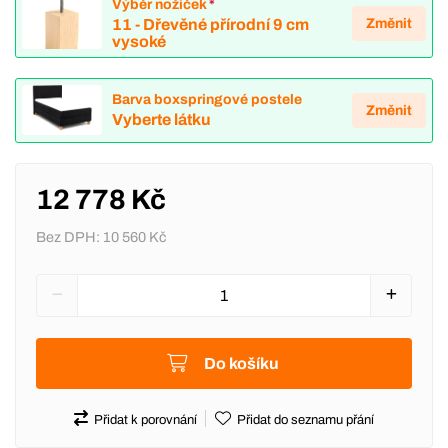
Výběr nožiček
*
Změnit
11 - Dřevěné přírodní 9 cm
vysoké
Barva boxspringové postele
Změnit
Vyberte látku
12 778 Kč
Bez DPH:
10 560 Kč
Do košíku
Přidat k porovnání
Přidat do seznamu přání