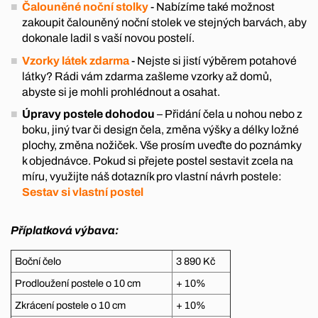
Čalouněné noční stolky
- Nabízíme také možnost
zakoupit čalouněný noční stolek ve stejných barvách, aby
dokonale ladil s vaší novou postelí.
Vzorky látek zdarma
- Nejste si jistí výběrem potahové
látky? Rádi vám zdarma zašleme vzorky až domů,
abyste si je mohli prohlédnout a osahat.
Úpravy postele dohodou
– Přidání čela u nohou nebo z
boku, jiný tvar či design čela, změna výšky a délky ložné
plochy, změna nožiček. Vše prosím uveďte do poznámky
k objednávce. Pokud si přejete postel sestavit zcela na
míru, využijte náš dotazník pro vlastní návrh postele:
Sestav si vlastní postel
Příplatková výbava:
Boční čelo
3 890 Kč
Prodloužení postele o 10 cm
+ 10%
Zkrácení postele o 10 cm
+ 10%