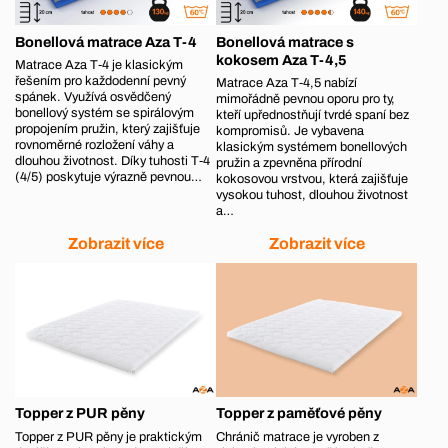
Bonellová matrace Aza T-4
Bonellová matrace s
kokosem Aza T-4,5
Matrace Aza T‑4 je klasickým
řešením pro každodenní pevný
Matrace Aza T‑4,5 nabízí
spánek. Využívá osvědčený
mimořádně pevnou oporu pro ty,
bonellový systém se spirálovým
kteří upřednostňují tvrdé spaní bez
propojením pružin, který zajišťuje
kompromisů. Je vybavena
rovnoměrné rozložení váhy a
klasickým systémem bonellových
dlouhou životnost. Díky tuhosti T‑4
pružin a zpevněna přírodní
(4/5) poskytuje výrazně pevnou…
kokosovou vrstvou, která zajišťuje
vysokou tuhost, dlouhou životnost
a…
Zobrazit více
Zobrazit více
Topper z PUR pěny
Topper z paměťové pěny
Topper z PUR pěny je praktickým
Chránič matrace je vyroben z