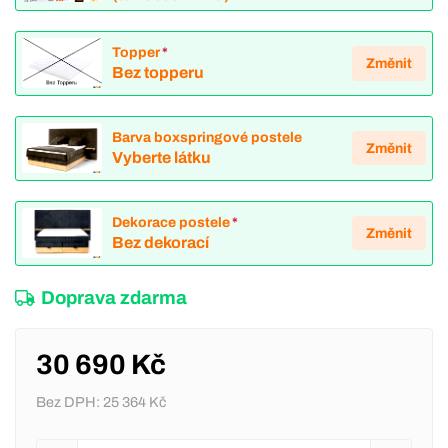
Topper
*
Změnit
Bez topperu
Barva boxspringové postele
Změnit
Vyberte látku
Dekorace postele
*
Změnit
Bez dekorací
Doprava zdarma
30 690 Kč
Bez DPH:
25 364 Kč