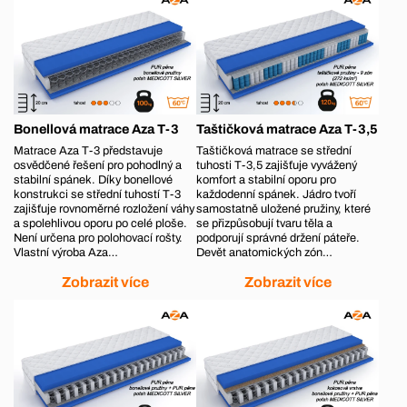
Bonellová matrace Aza T-3
Taštičková matrace Aza T-3,5
Matrace Aza T-3 představuje
Taštičková matrace se střední
osvědčené řešení pro pohodlný a
tuhosti T-3,5 zajišťuje vyvážený
stabilní spánek. Díky bonellové
komfort a stabilní oporu pro
konstrukci se střední tuhostí T-3
každodenní spánek. Jádro tvoří
zajišťuje rovnoměrné rozložení váhy
samostatně uložené pružiny, které
a spolehlivou oporu po celé ploše.
se přizpůsobují tvaru těla a
Není určena pro polohovací rošty.
podporují správné držení páteře.
Vlastní výroba Aza…
Devět anatomických zón…
Zobrazit více
Zobrazit více