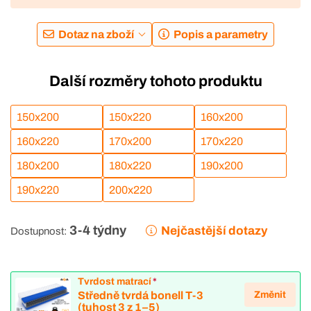
Dotaz na zboží
Popis a parametry
Další rozměry tohoto produktu
150x200
150x220
160x200
160x220
170x200
170x220
180x200
180x220
190x200
190x220
200x220
3-4 týdny
Nejčastější dotazy
Dostupnost:
Tvrdost matrací
*
Změnit
Středně tvrdá bonell T-3
(tuhost 3 z 1–5)