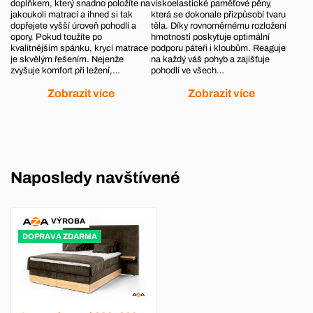
doplňkem, který snadno položíte na
viskoelastické paměťové pěny,
jakoukoli matraci a ihned si tak
která se dokonale přizpůsobí tvaru
dopřejete vyšší úroveň pohodlí a
těla. Díky rovnoměrnému rozložení
opory. Pokud toužíte po
hmotnosti poskytuje optimální
kvalitnějším spánku, krycí matrace
podporu páteři i kloubům. Reaguje
je skvělým řešením. Nejenže
na každý váš pohyb a zajišťuje
zvyšuje komfort při ležení,…
pohodlí ve všech…
Zobrazit více
Zobrazit více
Naposledy navštívené
VÝROBA
DOPRAVA ZDARMA