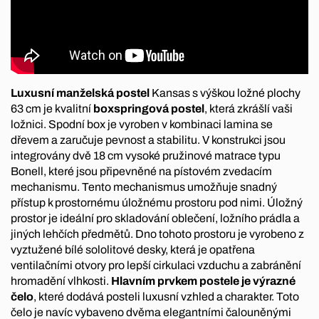
Luxusní manželská postel
Kansas s výškou ložné plochy
63 cm je kvalitní
boxspringová postel
, která zkrášlí vaši
ložnici. Spodní box je vyroben v kombinaci lamina se
dřevem a zaručuje pevnost a stabilitu. V konstrukci jsou
integrovány dvě 18 cm vysoké pružinové matrace typu
Bonell, které jsou připevněné na pístovém zvedacím
mechanismu. Tento mechanismus umožňuje snadný
přístup k prostornému úložnému prostoru pod nimi. Úložný
prostor je ideální pro skladování oblečení, ložního prádla a
jiných lehčích předmětů. Dno tohoto prostoru je vyrobeno z
vyztužené bílé sololitové desky, která je opatřena
ventilačními otvory pro lepší cirkulaci vzduchu a zabránění
hromadění vlhkosti.
Hlavním prvkem postele je výrazné
čelo
, které dodává posteli luxusní vzhled a charakter. Toto
čelo je navíc vybaveno dvěma elegantními čalouněnými