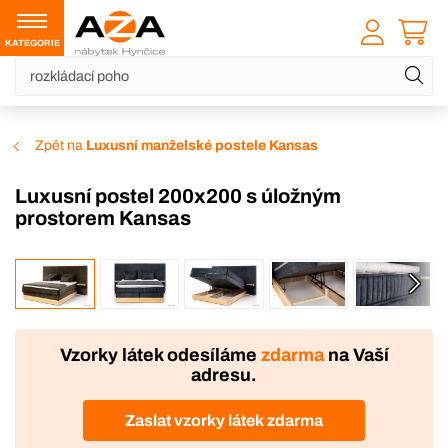
KATEGORIE
Zpět na
Luxusní manželské postele Kansas
Luxusní postel 200x200 s úložným
prostorem Kansas
VÝROBA
DOPRAVA ZDARMA
Vzorky látek odesíláme
zdarma
na Vaší
adresu.
Zaslat vzorky látek zdarma