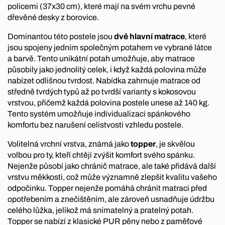
policemi (37x30 cm), které mají na svém vrchu pevné
dřevěné desky z borovice.
Dominantou této postele jsou
dvě hlavní matrace
, které
jsou spojeny jedním společným potahem ve vybrané látce
a barvě. Tento unikátní potah umožňuje, aby matrace
působily jako jednolitý celek, i když každá polovina může
nabízet odlišnou tvrdost. Nabídka zahrnuje matrace od
středně tvrdých typů až po tvrdší varianty s kokosovou
vrstvou, přičemž každá polovina postele unese až 140 kg.
Tento systém umožňuje individualizaci spánkového
komfortu bez narušení celistvosti vzhledu postele.
Volitelná vrchní vrstva, známá jako
topper
, je skvělou
volbou pro ty, kteří chtějí zvýšit komfort svého spánku.
Nejenže působí jako chránič matrace, ale také přidává další
vrstvu měkkosti, což může významně zlepšit kvalitu vašeho
odpočinku. Topper nejenže pomáhá chránit matraci před
opotřebením a znečištěním, ale zároveň usnadňuje údržbu
celého lůžka, jelikož má snímatelný a pratelný potah.
Topper se nabízí z klasické PUR pěny nebo z paměťové