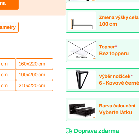
rma
Změna výšky čela
100 cm
rametry
Topper
*
Bez topperu
 cm
160x220 cm
 cm
190x200 cm
Výběr nožiček
*
6 - Kovové čern
 cm
210x220 cm
Barva čalounění
Vyberte látku
Doprava zdarma