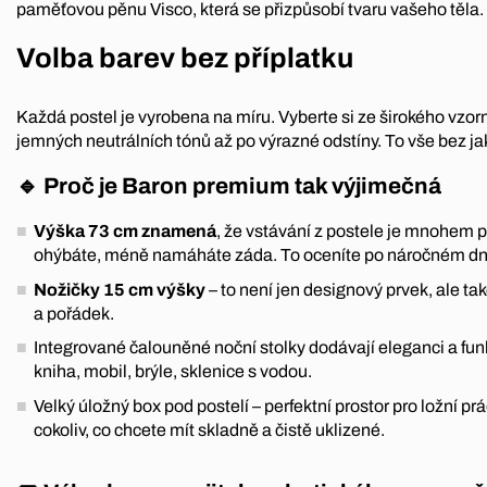
paměťovou pěnu Visco, která se přizpůsobí tvaru vašeho těla.
Volba barev bez příplatku
Každá postel je vyrobena na míru. Vyberte si ze širokého vzorn
jemných neutrálních tónů až po výrazné odstíny. To vše bez jak
🔹 Proč je Baron premium tak výjimečná
Výška 73 cm znamená
, že vstávání z postele je mnohem 
ohýbáte, méně namáháte záda. To oceníte po náročném dn
Nožičky 15 cm výšky
– to není jen designový prvek, ale ta
a pořádek.
Integrované čalouněné noční stolky dodávají eleganci a fun
kniha, mobil, brýle, sklenice s vodou.
Velký úložný box pod postelí – perfektní prostor pro ložní pr
cokoliv, co chcete mít skladně a čistě uklizené.