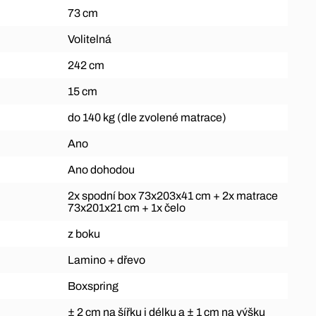
73 cm
Volitelná
242 cm
15 cm
do 140 kg (dle zvolené matrace)
Ano
Ano dohodou
2x spodní box 73x203x41 cm + 2x matrace
73x201x21 cm + 1x čelo
z boku
Lamino + dřevo
Boxspring
± 2 cm na šířku i délku a ± 1 cm na výšku