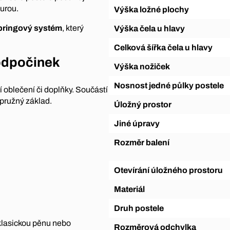
turou.
Výška ložné plochy
ringový systém
, který
Výška čela u hlavy
Celková šířka čela u hlavy
 odpočinek
Výška nožiček
Nosnost jedné půlky postele
í oblečení či doplňky. Součástí
a pružný základ.
Úložný prostor
Jiné úpravy
Rozměr balení
Otevírání úložného prostoru
Materiál
Druh postele
 klasickou pěnu nebo
Rozměrová odchylka