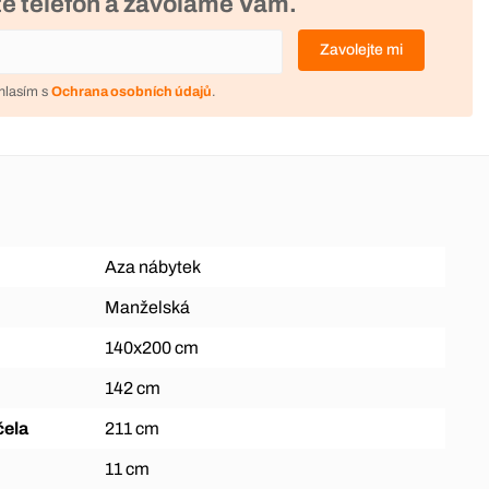
e telefon a zavoláme Vám.
Zavolejte mi
hlasím s
Ochrana osobních údajů
.
Aza nábytek
Manželská
140x200 cm
142 cm
čela
211 cm
11 cm