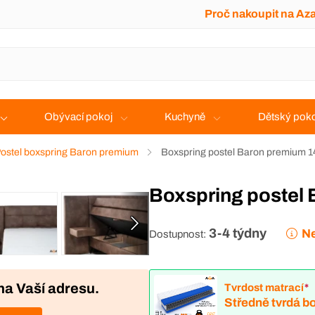
Proč nakoupit na Az
Obývací pokoj
Kuchyně
Dětský poko
ostel boxspring Baron premium
Boxspring postel Baron premium 
Boxspring poste
3-4 týdny
Ne
Dostupnost:
na Vaší adresu.
Tvrdost matrací
*
Středně tvrdá bo