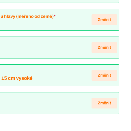
 u hlavy (měřeno od země)
*
Změnit
Změnit
Změnit
é 15 cm vysoké
Změnit