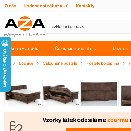
O nás
Hodnocení zákazníků
Kontakty
Akce a výprodej
Čalouněné postele
Ložnice
Ložnice
Čalouněné postele
Postele boxspring
P
VÝROBA
DOPRAVA ZDARMA
Vzorky látek odesíláme
zdarma