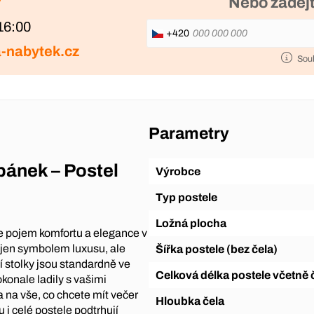
?
Nebo zadejt
16:00
+420
-nabytek.cz
Sou
Parametry
pánek – Postel
Výrobce
Typ postele
Ložná plocha
uje pojem komfortu a elegance v
nejen symbolem luxusu, ale
Šířka postele (bez čela)
í stolky jsou standardně ve
Celková délka postele včetně 
okonale ladily s vašimi
 na vše, co chcete mít večer
Hloubka čela
u i celé postele podtrhují