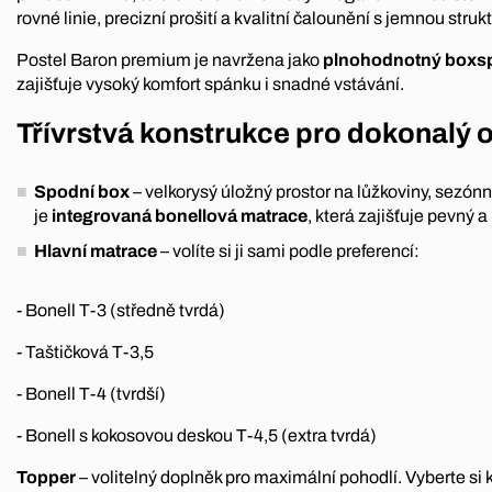
rovné linie, precizní prošití a kvalitní čalounění s jemnou struk
Postel Baron premium je navržena jako
plnohodnotný boxsp
zajišťuje vysoký komfort spánku i snadné vstávání.
Třívrstvá konstrukce pro dokonalý
Spodní box
– velkorysý úložný prostor na lůžkoviny, sezónn
je
integrovaná bonellová matrace
, která zajišťuje pevný 
Hlavní matrace
– volíte si ji sami podle preferencí:
- Bonell T-3 (středně tvrdá)
- Taštičková T-3,5
- Bonell T-4 (tvrdší)
- Bonell s kokosovou deskou T-4,5 (extra tvrdá)
Topper
– volitelný doplněk pro maximální pohodlí. Vyberte si