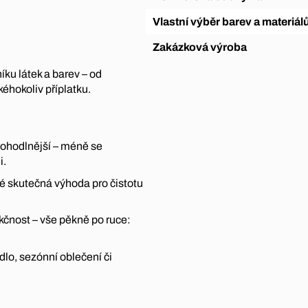
Vlastní výběr barev a materiál
Zakázková výroba
íku látek a barev – od
éhokoliv příplatku.
pohodlnější – méně se
i.
ké skutečná výhoda pro čistotu
kčnost – vše pěkně po ruce:
ádlo, sezónní oblečení či