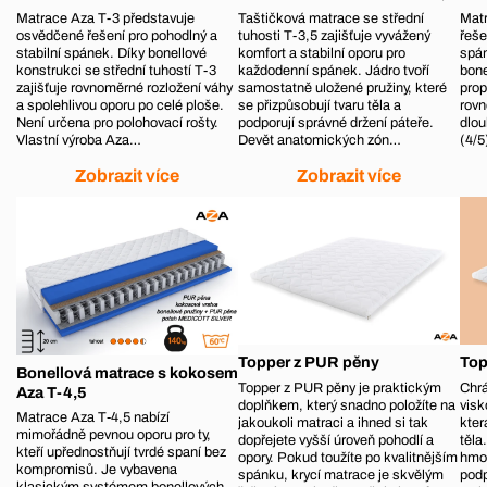
Matrace Aza T-3 představuje
Taštičková matrace se střední
Matr
osvědčené řešení pro pohodlný a
tuhosti T-3,5 zajišťuje vyvážený
řeše
stabilní spánek. Díky bonellové
komfort a stabilní oporu pro
spá
konstrukci se střední tuhostí T-3
každodenní spánek. Jádro tvoří
bone
zajišťuje rovnoměrné rozložení váhy
samostatně uložené pružiny, které
prop
a spolehlivou oporu po celé ploše.
se přizpůsobují tvaru těla a
rovn
Není určena pro polohovací rošty.
podporují správné držení páteře.
dlou
Vlastní výroba Aza…
Devět anatomických zón…
(4/5
Zobrazit více
Zobrazit více
Topper z PUR pěny
Top
Bonellová matrace s kokosem
Topper z PUR pěny je praktickým
Chrá
Aza T-4,5
doplňkem, který snadno položíte na
visk
Matrace Aza T‑4,5 nabízí
jakoukoli matraci a ihned si tak
kter
mimořádně pevnou oporu pro ty,
dopřejete vyšší úroveň pohodlí a
těla
kteří upřednostňují tvrdé spaní bez
opory. Pokud toužíte po kvalitnějším
hmot
kompromisů. Je vybavena
spánku, krycí matrace je skvělým
podp