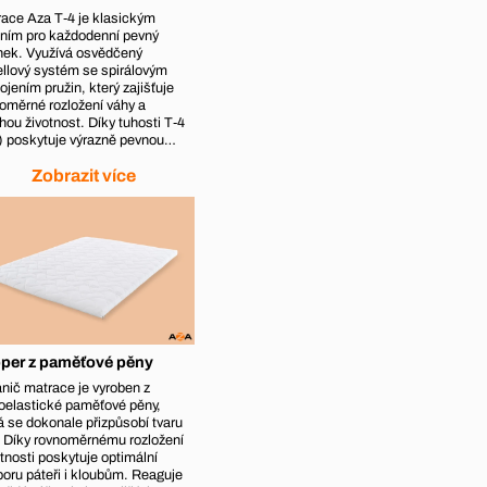
ace Aza T‑4 je klasickým
ním pro každodenní pevný
nek. Využívá osvědčený
llový systém se spirálovým
ojením pružin, který zajišťuje
oměrné rozložení váhy a
hou životnost. Díky tuhosti T‑4
) poskytuje výrazně pevnou…
Zobrazit více
per z paměťové pěny
nič matrace je vyroben z
oelastické paměťové pěny,
á se dokonale přizpůsobí tvaru
. Díky rovnoměrnému rozložení
nosti poskytuje optimální
oru páteři i kloubům. Reaguje