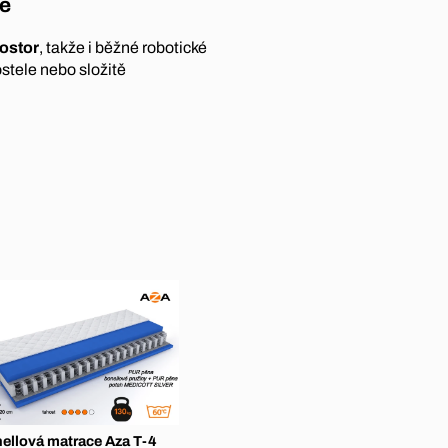
če
ostor
, takže i běžné robotické
stele nebo složitě
ellová matrace Aza T-4