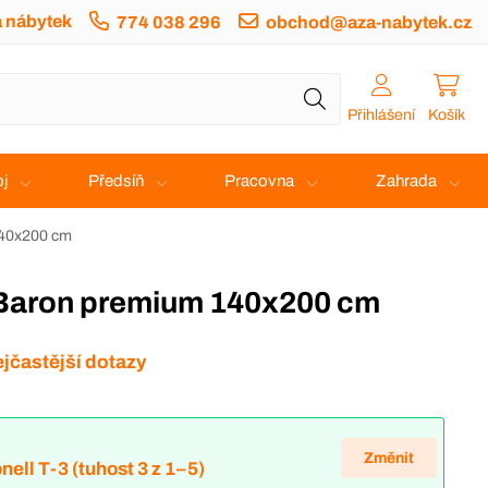
a nábytek
774 038 296
obchod@aza-nabytek.cz
Přihlášení
Košík
j
Předsíň
Pracovna
Zahrada
140x200 cm
l Baron premium 140x200 cm
jčastější dotazy
Změnit
nell T-3 (tuhost 3 z 1–5)