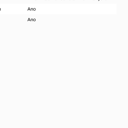
ů
Ano
Ano