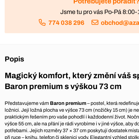
Potřebujete poradit
Jsme tu pro vás Po-Pá 8:00-
774 038 296
obchod@aza
Popis
Magický komfort, který změní váš s
Baron premium s výškou 73 cm
Představujeme vám
Baron premium
– postel, která redefin
ložnici. Její ložná plocha ve výšce 73 cm (nožičky 15 cm) je 
praktickým řešením pro vaše pohodlí i každodenní život. Nočn
výšce 55 cm, ale na přání je rádi vyrobíme i v jiné výšce, aby d
potřebami. Jejich rozměry 37 × 37 cm poskytují dostatek místa
při ruce – knihu, telefon či sklenici vody. Elegantní vzhled stolk