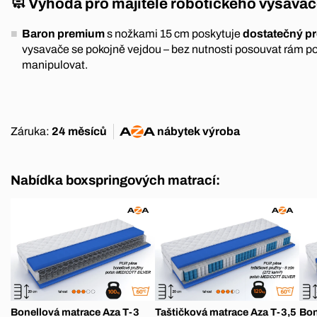
🧼 Výhoda pro majitele robotického vysava
Baron premium
s nožkami 15 cm poskytuje
dostatečný pr
vysavače se pokojně vejdou – bez nutnosti posouvat rám po
manipulovat.
Záruka:
24 měsíců
nábytek
výroba
Nabídka boxspringových matrací:
Bonellová matrace Aza T-3
Taštičková matrace Aza T-3,5
Bon