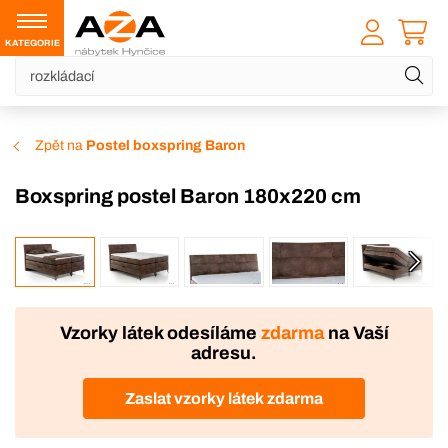
KATEGORIE
Zpět na
Postel boxspring Baron
Boxspring postel Baron 180x220 cm
VÝROBA
DOPRAVA ZDARMA
Vzorky látek odesíláme
zdarma
na Vaší
adresu.
Zaslat vzorky látek zdarma