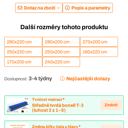
Dotaz na zboží
Popis a parametry
Další rozměry tohoto produktu
280x220 cm
280x200 cm
270x200 cm
250x220 cm
250x200 cm
160x220 cm
170x200 cm
240x220 cm
3-4 týdny
Nejčastější dotazy
Dostupnost:
Tvrdost matrací
*
Změnit
Středně tvrdá bonell T-3
(tuhost 3 z 1–5)
Změna šířky čela u hlavy
*