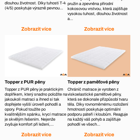
dlouhou životnost. Díky tuhosti T‑4
pružin a zpevněna přírodní
(4/5) poskytuje výrazně pevnou…
kokosovou vrstvou, která zajišťuje
vysokou tuhost, dlouhou životnost
a…
Zobrazit více
Zobrazit více
Topper z PUR pěny
Topper z paměťové pěny
Topper z PUR pěny je praktickým
Chránič matrace je vyroben z
doplňkem, který snadno položíte na
viskoelastické paměťové pěny,
jakoukoli matraci a ihned si tak
která se dokonale přizpůsobí tvaru
dopřejete vyšší úroveň pohodlí a
těla. Díky rovnoměrnému rozložení
opory. Pokud toužíte po
hmotnosti poskytuje optimální
kvalitnějším spánku, krycí matrace
podporu páteři i kloubům. Reaguje
je skvělým řešením. Nejenže
na každý váš pohyb a zajišťuje
zvyšuje komfort při ležení,…
pohodlí ve všech…
Zobrazit více
Zobrazit více