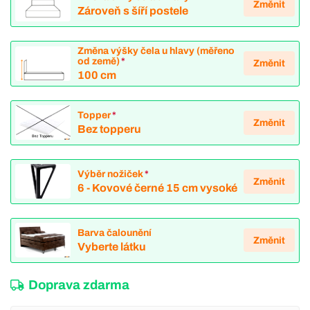
Změnit
Zároveň s šíří postele
Změna výšky čela u hlavy (měřeno
od země)
*
Změnit
100 cm
Topper
*
Změnit
Bez topperu
Výběr nožiček
*
Změnit
6 - Kovové černé 15 cm vysoké
Barva čalounění
Změnit
Vyberte látku
Doprava zdarma