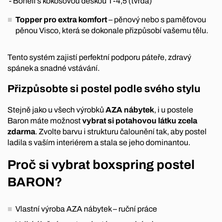
- Bonell s kokosovou deskou T-4,5 (tvrdá)
Topper pro extra komfort
– pěnový nebo s paměťovou
pěnou Visco, která se dokonale přizpůsobí vašemu tělu.
Tento systém zajistí perfektní podporu páteře, zdravý
spánek a snadné vstávání.
Přizpůsobte si postel podle svého stylu
Stejně jako u všech výrobků
AZA nábytek
, i u postele
Baron máte možnost
vybrat si potahovou látku zcela
zdarma
. Zvolte barvu i strukturu čalounění tak, aby postel
ladila s vaším interiérem a stala se jeho dominantou.
Proč si vybrat boxspring postel
BARON?
Vlastní výroba AZA nábytek – ruční práce