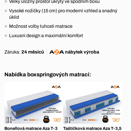
Velký úložný prostor ukrytý ve spodním boxu
Vysoké nožičky (15 cm) pro moderní vzhled a snadný
úklid
Možnost volby tuhosti matrace
Luxusní design a maximální komfort
Záruka:
24 měsíců
nábytek
výroba
Nabídka boxspringových matrací:
Bonellová matrace Aza T-3
Taštičková matrace Aza T-3,5