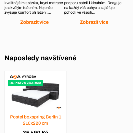
kvalitnějším spánku, krycí matrace
podporu páteři i kloubům. Reaguje
je skvělým řešením. Nejenže
na každý váš pohyb a zajišťuje
zvyšuje komfort při ležení,…
pohodlí ve všech…
Zobrazit více
Zobrazit více
Naposledy navštívené
VÝROBA
DOPRAVA ZDARMA
Postel boxspring Berlin 1
210x220 cm
35 490 Kč