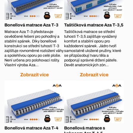
Bonellová matrace Aza T-3
Taštičková matrace Aza T-3,5
Matrace Aza T-3 představuje
Taštičková matrace se střední
osvědčené řešení pro pohodlný a
tuhosti T-3,5 zajišťuje vyvážený
stabilní spánek. Díky bonellové
komfort a stabilní oporu pro
konstrukci se střední tuhostí T-3
každodenní spánek. Jádro tvoří
zajišťuje rovnoměrné rozložení váhy
samostatně uložené pružiny, které
a spolehlivou oporu po celé ploše.
se přizpůsobují tvaru těla a
Není určena pro polohovací rošty.
podporují správné držení páteře.
Vlastní výroba Aza…
Devět anatomických zón…
Zobrazit více
Zobrazit více
Bonellová matrace Aza T-4
Bonellová matrace s