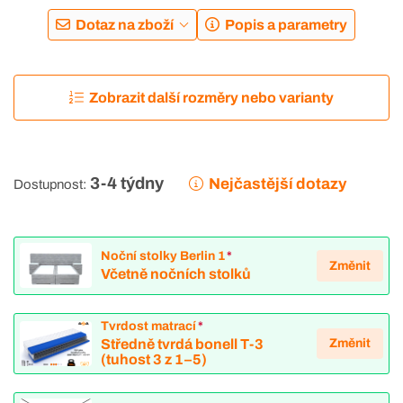
Dotaz na zboží
Popis a parametry
Zobrazit další rozměry nebo varianty
3-4 týdny
Nejčastější dotazy
Dostupnost:
Noční stolky Berlin 1
*
Změnit
Včetně nočních stolků
Tvrdost matrací
*
Změnit
Středně tvrdá bonell T-3
(tuhost 3 z 1–5)