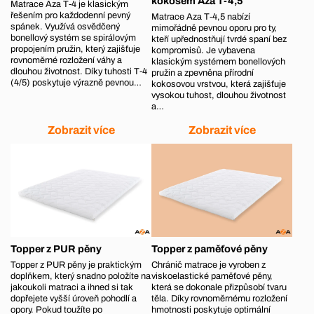
kokosem Aza T-4,5
Matrace Aza T‑4 je klasickým
řešením pro každodenní pevný
Matrace Aza T‑4,5 nabízí
spánek. Využívá osvědčený
mimořádně pevnou oporu pro ty,
bonellový systém se spirálovým
kteří upřednostňují tvrdé spaní bez
propojením pružin, který zajišťuje
kompromisů. Je vybavena
rovnoměrné rozložení váhy a
klasickým systémem bonellových
dlouhou životnost. Díky tuhosti T‑4
pružin a zpevněna přírodní
(4/5) poskytuje výrazně pevnou…
kokosovou vrstvou, která zajišťuje
vysokou tuhost, dlouhou životnost
a…
Zobrazit více
Zobrazit více
Topper z PUR pěny
Topper z paměťové pěny
Topper z PUR pěny je praktickým
Chránič matrace je vyroben z
doplňkem, který snadno položíte na
viskoelastické paměťové pěny,
jakoukoli matraci a ihned si tak
která se dokonale přizpůsobí tvaru
dopřejete vyšší úroveň pohodlí a
těla. Díky rovnoměrnému rozložení
opory. Pokud toužíte po
hmotnosti poskytuje optimální