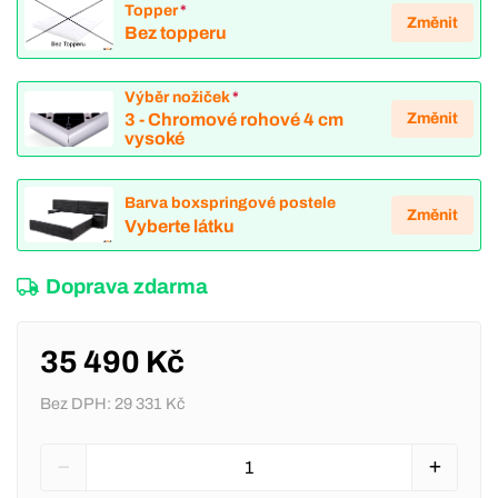
Topper
*
Změnit
Bez topperu
Výběr nožiček
*
Změnit
3 - Chromové rohové 4 cm
vysoké
Barva boxspringové postele
Změnit
Vyberte látku
Doprava zdarma
35 490 Kč
Bez DPH:
29 331 Kč