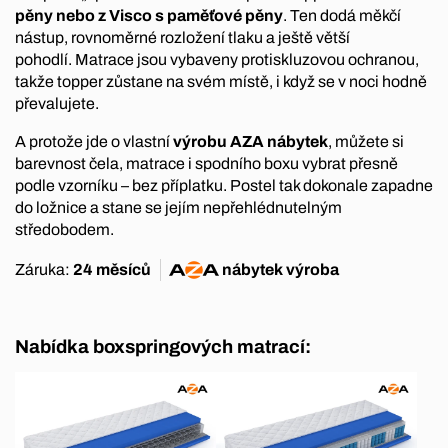
pěny nebo z Visco s paměťové pěny
. Ten dodá měkčí
nástup, rovnoměrné rozložení tlaku a ještě větší
pohodlí. Matrace jsou vybaveny protiskluzovou ochranou,
takže topper zůstane na svém místě, i když se v noci hodně
převalujete.
A protože jde o vlastní
výrobu AZA nábytek
, můžete si
barevnost čela, matrace i spodního boxu vybrat přesně
podle vzorníku – bez příplatku. Postel tak dokonale zapadne
do ložnice a stane se jejím nepřehlédnutelným
středobodem.
Záruka:
24 měsíců
nábytek
výroba
Nabídka boxspringových matrací: