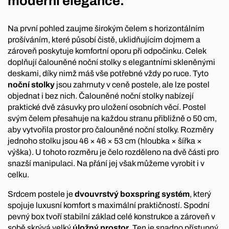
moderní elegance.
Na první pohled zaujme širokým čelem s horizontálním
prošíváním, které působí čistě, uklidňujícím dojmem a
zároveň poskytuje komfortní oporu při odpočinku. Celek
doplňují čalouněné noční stolky s elegantními skleněnými
deskami, díky nimž máš vše potřebné vždy po ruce. Tyto
noční stolky
jsou zahrnuty v ceně postele, ale lze postel
objednat i bez nich. Čalouněné noční stolky nabízejí
praktické dvě zásuvky pro uložení osobních věcí. Postel
svým čelem přesahuje na každou stranu přibližně o 50 cm,
aby vytvořila prostor pro čalouněné noční stolky. Rozměry
jednoho stolku jsou 46 × 46 × 53 cm (hloubka × šířka ×
výška). U tohoto rozměru je čelo rozděleno na dvě části pro
snazší manipulaci. Na přání jej však můžeme vyrobit i v
celku.
Srdcem postele je
dvouvrstvý boxspring systém
, který
spojuje luxusní komfort s maximální praktičností. Spodní
pevný box tvoří stabilní základ celé konstrukce a zároveň v
sobě skrývá velký
úložný prostor
. Ten je snadno přístupný